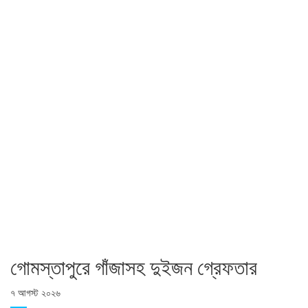
গোমস্তাপুরে গাঁজাসহ দুইজন গ্রেফতার
৭ আগস্ট ২০২৬