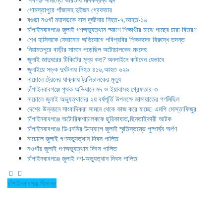
গোমস্তাপুরে গাঁজাসহ দুইজন গ্রেফতার
বগুড়া নওগাঁ মহাসড়কে বাস দূর্ঘটনায় নিহত-৭,আহত-১৬
চাঁপাইনবাবগঞ্জে জুলাই গণঅভ্যুত্থান স্মরণে শিক্ষার্থীর মাঝে গাছের চারা বিতরণ
শেখ হাসিনাকে ফেরানোর অভিযোগে পবিপ্রবির শিক্ষকদের বিরুদ্ধে তদন্ত
নিয়ামতপুরে বাড়ীর সামনে পড়েছিল অটোচালকের মরদেহ
জুলাই জাদুঘরের টিকিটের মূল্য কত? অনলাইনে কাটবেন যেভাবে
জুলাইয়ে সড়ক দুর্ঘটনায় নিহত ৪১৬,আহত ৬২৯
নাচোলে ট্রেনের ধাক্কায় ট্রলিচালকের মৃত্যু
চাঁপাইনবাবগঞ্জে পৃথক অভিযানে মদ ও ইয়াবাসহ গ্রেফতার-৩
নাচোলে জুলাই অভ্যুত্থানের ২য় বর্ষপূর্তি উপলক্ষে জামায়াতের গণমিছিল
দেশের উন্নয়নে সাংবাদিকরা সামনে থেকে কাজ করে যাচ্ছে: এমপি মোস্তাফিজুর
চাঁপাইনবাবগঞ্জে অটোরিকশাচালককে ছুরিকাঘাত,ছিনতাইকারী আটক
চাঁপাইনবাবগঞ্জে ডিএনসির উদ্যোগে জুলাই স্মৃতিস্তম্ভে পুষ্পার্ঘ্য অর্পণ
নাচোলে জুলাই গণঅভ্যুত্থান দিবস পালিত
নওগাঁয় জুলাই গণঅভ্যুত্থান দিবস পালিত
চাঁপাইনবাবগঞ্জে জুলাই গণ-অভ্যুত্থান দিবস পালিত
চাঁপাইনবাবগঞ্জ সীমান্ত