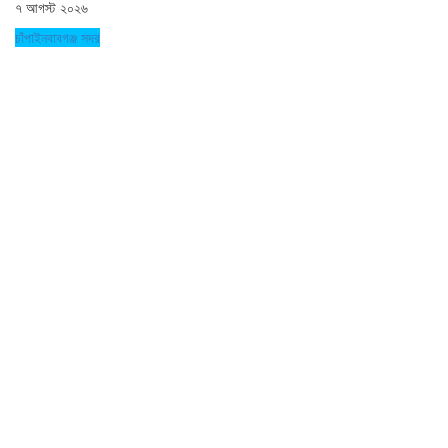
৭ আগস্ট ২০২৬
চাঁপাইনবাবগঞ্জ সদর