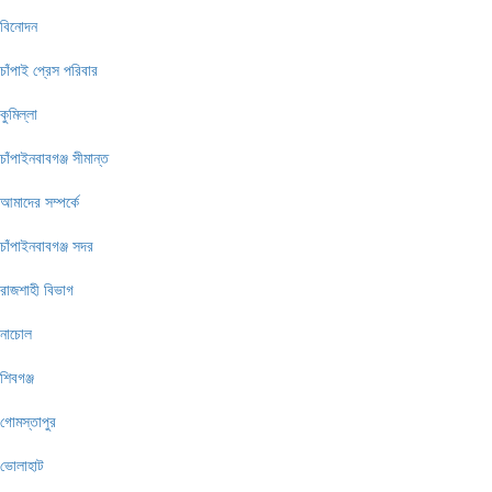
বিনোদন
চাঁপাই প্রেস পরিবার
কুমিল্লা
চাঁপাইনবাবগঞ্জ সীমান্ত
আমাদের সম্পর্কে
চাঁপাইনবাবগঞ্জ সদর
রাজশাহী বিভাগ
নাচোল
শিবগঞ্জ
গোমস্তাপুর
ভোলাহাট