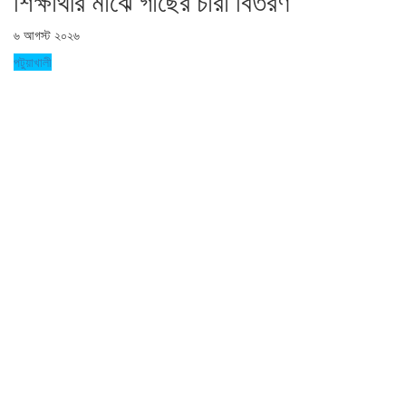
শিক্ষার্থীর মাঝে গাছের চারা বিতরণ
৬ আগস্ট ২০২৬
পটুয়াখালী