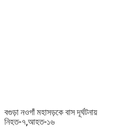
বগুড়া নওগাঁ মহাসড়কে বাস দূর্ঘটনায়
নিহত-৭,আহত-১৬