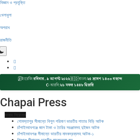
বিজ্ঞান ও প্রযুক্তি
খেলাধুলা
অপরাধ
রাজনীতি
🇧🇩
🗓️
ইংরেজি:
রবিবার, ৯ আগস্ট ২০২৬
বাংলা:
২৫ শ্রাবণ ১৪৩৩ বঙ্গাব্দ
☪️
আরবি:
২৬ সফর ১৪৪৮ হিজরি
Chapai Press
সংবাদ শিরোনাম
গোমস্তাপুর সীমান্তে বিপুল পরিমাণ ভারতীয় পাতার বিড়ি আটক
চাঁপাইনবাবগঞ্জে জাল টাকা ও তৈরির সরঞ্জামসহ দুইজন আটক
চাঁপাইনবাবগঞ্জ সীমান্তে ভারতীয় মাদকদ্রব্যসহ আটক-১
শিবগঞ্জ সীমান্তে ভারতীয় মাদকদ্রব্য জব্দ