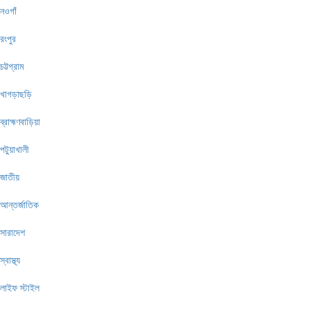
নওগাঁ
রংপুর
চট্টগ্রাম
খাগড়াছড়ি
ব্রাহ্মণবাড়িয়া
পটুয়াখালী
জাতীয়
আন্তর্জাতিক
সারাদেশ
স্বাস্থ্য
লাইফ স্টাইল