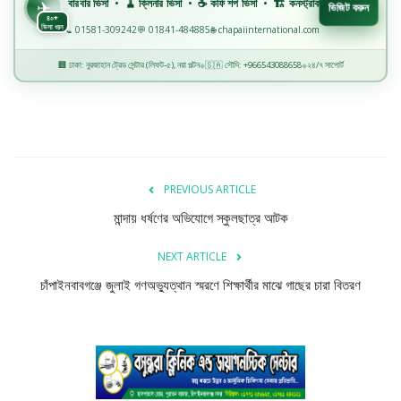
💈 বারবার ভিসা • 🧹 ক্লিনার ভিসা • ☕ কফি শপ ভিসা • 🏗️ কনস্ট্রাকশন ভিসা • 🏭 ফ্যাক্টরি ভিসা • 🏥
বিজ্ঞান ও প্রযুক্তি
✈
ভিজিট করুন
৪০+
ভিসা ধরন
📞 01581-309242
💬 01841-484885
🌐 chapaiinternational.com
খেলাধুলা
🏢 ঢাকা: নুরজাহান ট্রেড সেন্টার (লিফট-৫), নয়া পল্টন
🇸🇦 সৌদি: +966543088658
২৪/৭ সাপোর্ট
◆
◆
অপরাধ
রাজনীতি
PREVIOUS ARTICLE
মান্দায় ধর্ষণের অভিযোগে স্কুলছাত্র আটক
NEXT ARTICLE
চাঁপাইনবাবগঞ্জে জুলাই গণঅভ্যুত্থান স্মরণে শিক্ষার্থীর মাঝে গাছের চারা বিতরণ