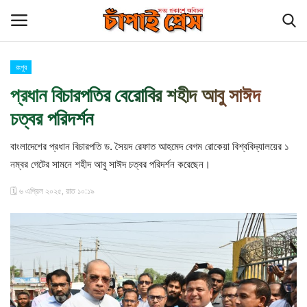
রংপুর
Login
Register
প্রধান বিচারপতির বেরোবির শহীদ আবু সাঈদ
চত্বর পরিদর্শন
হোম
বাংলাদেশের প্রধান বিচারপতি ড. সৈয়দ রেফাত আহমেদ বেগম রোকেয়া বিশ্ববিদ্যালয়ের ১
চাঁপাই প্রেস পরিবার
নম্বর গেটের সামনে শহীদ আবু সাঈদ চত্বর পরিদর্শন করেছেন।
কুমিল্লা
🗓️ ৬ এপ্রিল ২০২৫, রাত ১০:১৯
চাঁপাইনবাবগঞ্জ সীমান্ত
বিনোদন
আমাদের সম্পর্কে