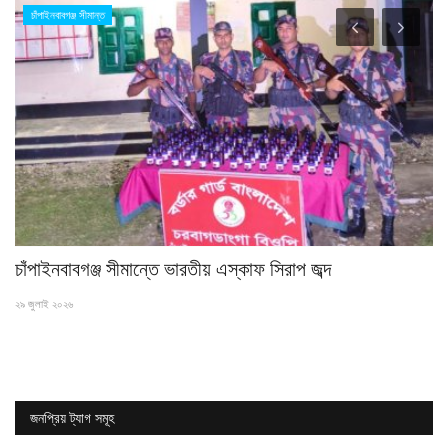
চাঁপাইনবাবগঞ্জ সীমান্ত
চাঁপাইনবাবগঞ্জ সীমান্তে ভারতীয় এস্কাফ সিরাপ জব্দ
না
২৯ জুলাই ২০২৬
২৭ 
জনপ্রিয় ট্যাগ সমূহ