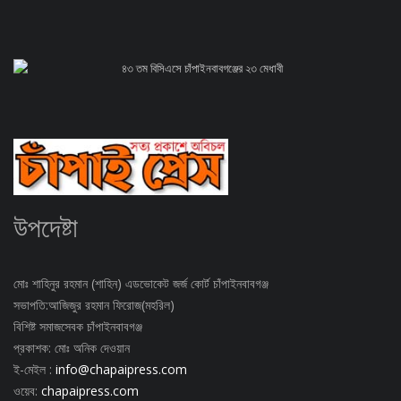
৪৩ তম বিসিএসে চাঁপাইনবাবগঞ্জের ২৩ মেধাবী
উপদেষ্টা
মোঃ শাহিনুর রহমান (শাহিন) এডভোকেট জর্জ কোর্ট চাঁপাইনবাবগঞ্জ
সভাপতি:আজিজুর রহমান ফিরোজ(মহরিল)
বিশিষ্ট সমাজসেবক চাঁপাইনবাবগঞ্জ
প্রকাশক: মোঃ অনিক দেওয়ান
ই-মেইল :
info@chapaipress.com
ওয়েব:
chapaipress.com