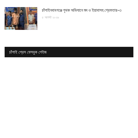
চাঁপাইনবাবগঞ্জে পৃথক অভিযানে মদ ও ইয়াবাসহ গ্রেফতার-৩
৫ আগস্ট ২০২৬
চাঁপাই প্রেস ফেসবুক পেইজ