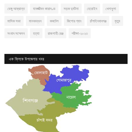
ডেঙ্গু আক্রান্ত
যাবজ্জীবন কারাদণ্ড
সড়ক দুর্ঘটনা
হেরোইন
খেলাধুলা
মাসিক সভা
মানববন্ধন
ককটেল
কিশোর গ্যাং
চাঁপাইনবাবগঞ্জ
মৃত্যু
সংবাদ সম্মেলন
হত্যা
রাজশাহী রেঞ্জ
পরীক্ষা-২০২৩
এক ক্লিকে উপজেলার খবর