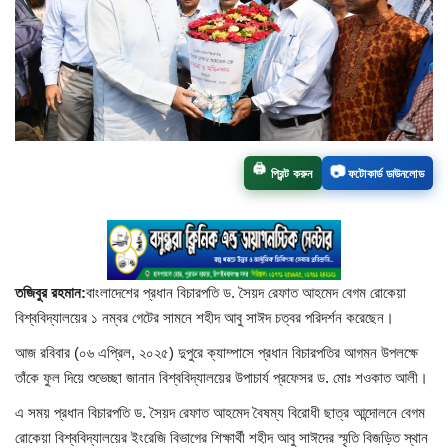
চাঁপাইনবাবগঞ্জ সদর
রাজশাহী বিভাগ
নাচোল
📷
🖨️
প্রিন্ট করুন
ফটোকার্ড ডাউনলোড
শিবগঞ্জ
গোমস্তাপুর
ভোলাহাট
তজিবুর রহমান:
বাংলাদেশের প্রধান বিচারপতি ড. সৈয়দ রেফাত আহমেদ বেগম রোকেয়া
বিশ্ববিদ্যালয়ের ১ নম্বর গেটের সামনে শহীদ আবু সাঈদ চত্বর পরিদর্শন করেছেন।
নওগাঁ
আজ রবিবার (০৬ এপ্রিল, ২০২৫) দুপুরে ক্যাম্পাসে প্রধান বিচারপতির আগমন উপলক্ষে
তাঁকে ফুল দিয়ে শুভেচ্ছা জানান বিশ্ববিদ্যালয়ের উপাচার্য প্রফেসর ড. মোঃ শওকাত আলী।
রংপুর
এ সময় প্রধান বিচারপতি ড. সৈয়দ রেফাত আহমেদ বৈষম্য বিরোধী ছাত্র আন্দোলনে বেগম
রোকেয়া বিশ্ববিদ্যালয়ের ইংরেজি বিভাগের শিক্ষার্থী শহীদ আবু সাঈদের স্মৃতি বিজড়িত স্থান
চট্টগ্রাম