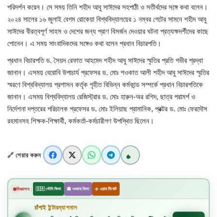
পরিদর্শন করেন। সে সময় তিনি শহীদ আবু সাঈদের সহপাঠী ও সতীর্থদের সঙ্গে কথা বলেন।
২০২৪ সালের ১৬ জুলাই বেগম রোকেয়া বিশ্ববিদ্যালয়ের ১ নম্বর গেটের সামনে শহীদ আবু
খাগড়াছড়ি
সাঈদের বীরত্বপূর্ণ সাহস ও দেশের জন্য প্রাণ বিসর্জন দেওয়ার ঘটনা প্রত্যক্ষদর্শীদের কাছে
শোনেন। এ সময় সাংবাদিকদের সঙ্গেও কথা বলেন প্রধান বিচারপতি।
ব্রাহ্মণবাড়িয়া
প্রধান বিচারপতি ড. সৈয়দ রেফাত আহমেদ শহীদ আবু সাঈদের স্মৃতির প্রতি গভীর শ্রদ্ধা
পটুয়াখালী
জানান। এসময় বেরোবি উপাচার্য প্রফেসর ড. মোঃ শওকাত আলী শহীদ আবু সাঈদের স্মৃতির
স্মরণে বিশ্ববিদ্যালয় প্রশাসন কর্তৃক গৃহীত বিভিন্ন কর্মকান্ড সম্পর্কে প্রধান বিচারপতিকে
জাতীয়
জানান। এসময় বিশ্ববিদ্যালয় রেজিস্ট্রার ড. মোঃ হারুন-অর রশিদ, ছাত্র পরামর্শ ও
নির্দেশনা দপ্তরের পরিচালক প্রফেসর ড. মোঃ ইলিয়াছ প্রামানিক, প্রক্টর ড. মোঃ ফেরদৌস
আন্তর্জাতিক
রহমানসহ শিক্ষক-শিক্ষার্থী, কর্মকর্তা-কর্মচারীগণ উপস্থিত ছিলেন।
সারাদেশ
🔗 শেয়ার করুন
স্বাস্থ্য
|
বিজ্ঞাপন
🇸🇦 সৌদি ভিসা
🕋 ওমরাহ ভিসা
✈️ এয়ার টিকেট
লাইফ স্টাইল
চাঁপাই ইন্টারন্যাশনাল
✈️