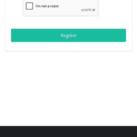
চাঁপাইনবাবগঞ্জ সদর
রাজশাহী বিভাগ
Register
নাচোল
শিবগঞ্জ
গোমস্তাপুর
ভোলাহাট
নওগাঁ
রংপুর
চট্টগ্রাম