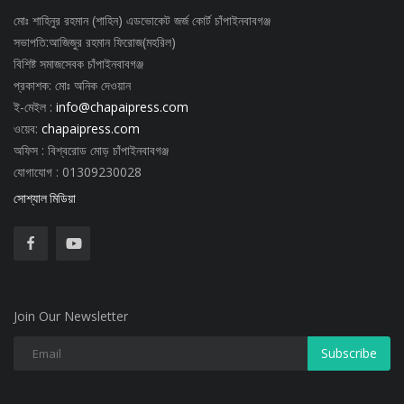
বিজ্ঞান ও প্রযুক্তি
মোঃ শাহিনুর রহমান (শাহিন) এডভোকেট জর্জ কোর্ট চাঁপাইনবাবগঞ্জ
সভাপতি:আজিজুর রহমান ফিরোজ(মহরিল)
খেলাধুলা
বিশিষ্ট সমাজসেবক চাঁপাইনবাবগঞ্জ
প্রকাশক: মোঃ অনিক দেওয়ান
অপরাধ
ই-মেইল :
info@chapaipress.com
ওয়েব:
chapaipress.com
রাজনীতি
অফিস : বিশ্বরোড মোড় চাঁপাইনবাবগঞ্জ
যোগাযোগ : 01309230028
সোশ্যাল মিডিয়া
Join Our Newsletter
Subscribe