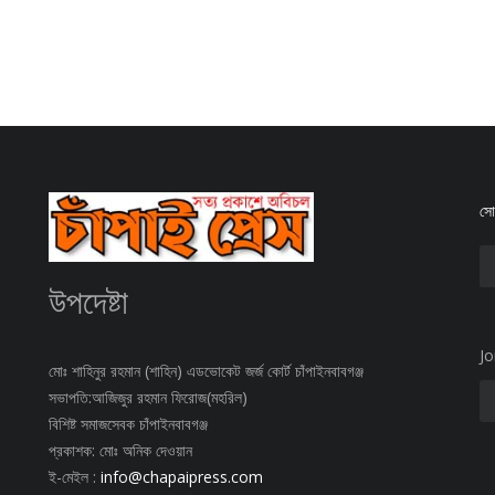
সোশ
উপদেষ্টা
Jo
মোঃ শাহিনুর রহমান (শাহিন) এডভোকেট জর্জ কোর্ট চাঁপাইনবাবগঞ্জ
সভাপতি:আজিজুর রহমান ফিরোজ(মহরিল)
বিশিষ্ট সমাজসেবক চাঁপাইনবাবগঞ্জ
প্রকাশক: মোঃ অনিক দেওয়ান
ই-মেইল :
info@chapaipress.com