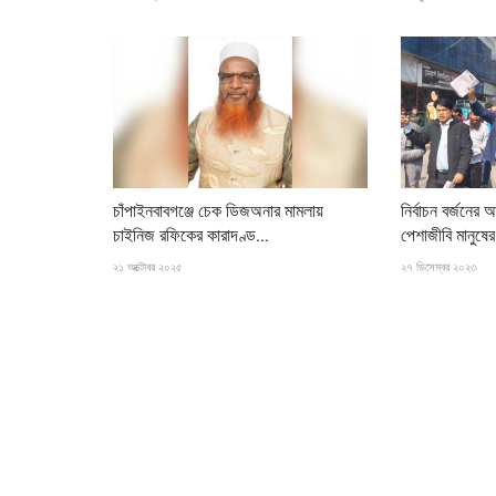
বিনোদন
চাঁপাইনবাবগঞ্জে চেক ডিজঅনার মামলায়
নির্বাচন বর্জনের
চাইনিজ রফিকের কারাদণ্ড...
পেশাজীবি মানুষের
২১ অক্টোবর ২০২৫
২৭ ডিসেম্বর ২০২৩
৪৫ বছর আগের শাড়ি পরে স্মৃতিকাতর জয়া আ
২২ অক্টোবর ২০২৫
মা রেহানা মাসউদের বিয়ের শাড়ি পরে হাজির হলেন দুই বাংলার আলোচিত
আহসান।...