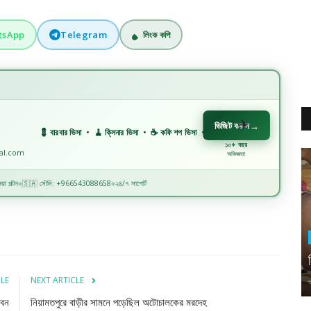
tsApp
Telegram
লিংক কপি
ভিজিট করুন
→
💈 বারবার ভিসা • 🧹 ক্লিনার ভিসা • ☕ কফি শপ ভিসা • 🏗️ কনস্ট্রাকশন ভিসা • 🏭 ফ্যাক্টরি ভিসা • 🏥 ম
১০+ বছর
nal.com
অভিজ্ঞতা
়া পল্টন
🇸🇦 সৌদি: +966543088658
২৪/৭ সাপোর্ট
◆
◆
CLE
NEXT ARTICLE
ীবন
নিয়ামতপুরে বাড়ীর সামনে পড়েছিল অটোচালকের মরদেহ