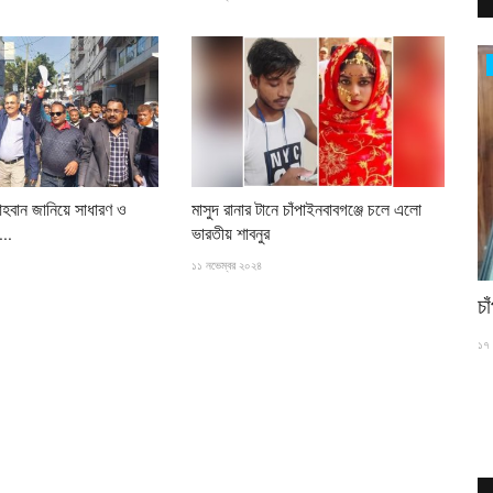
চাঁপাইনবাবগঞ্জ সীমান্ত
 আহবান জানিয়ে সাধারণ ও
মাসুদ রানার টানে চাঁপাইনবাবগঞ্জে চলে এলো
...
ভারতীয় শাবনুর
১১ নভেম্বর ২০২৪
হসান
চাঁপাইনবাবগঞ্জ সীমান্তে ভারতীয় নেশা সিরাপ জব্দ
চা
১ আগস্ট ২০২৬
১৭ 
 অভিনেত্রী জয়া