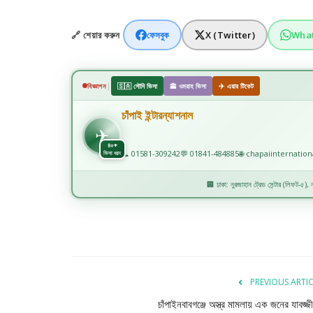
🔗 শেয়ার করুন
ফেসবুক
X (Twitter)
Wha
|
বিজ্ঞাপন
🇸🇦 সৌদি ভিসা
🕋 ওমরাহ ভিসা
✈️ এয়ার টিকেট
চাঁপাই ইন্টারন্যাশনাল
✈️
✈
৪০+
📞 01581-309242
💬 01841-484885
🌐 chapaiinternatio
ভিসা ধরন
🏢 ঢাকা: নুরজাহান ট্রেড সেন্টার (লিফট-৫), নয
PREVIOUS ARTI
চাঁপাইনবাবগঞ্জে অস্ত্র মামলায় এক জনের যাবজ্জ