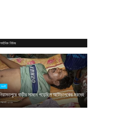
সর্বাধিক নিউজ
হিলা হাসপাতাল ভিসা • 🛵 ডেলিভারি রাইডার • 🏨 হোটেল জব ভিসা • 👩 খাদ্দামা ভিসা • 👔 লন্ড্রি ভিসা • 
নওগাঁ
নিয়ামতপুরে বাড়ীর সামনে পড়েছিল অটোচালকের মরদেহ
৬ আগস্ট ২০২৬