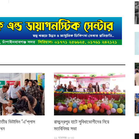
জাতীয় ভিটামিন ‘এ’প্লাস
রামচন্দ্রপুর হাটে সুবিধাভোগীদের নিয়ে
োধন
মতবিনিময় সভা
১১ নভেম্বর ২০২৩