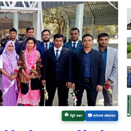
📷
🖨️
প্রিন্ট করুন
ফটোকার্ড ডাউনলোড