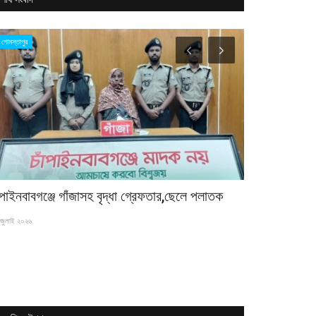
গোমস্তাপুর
জাতীয়
ঁপাইনবাবগঞ্জে গাঁজাসহ বৃদ্ধা গ্রেফতার,ছেলে পলাতক
কিংবদন্তি হকি
জুলাই ২০২৬
২০ জুন ২০২৬