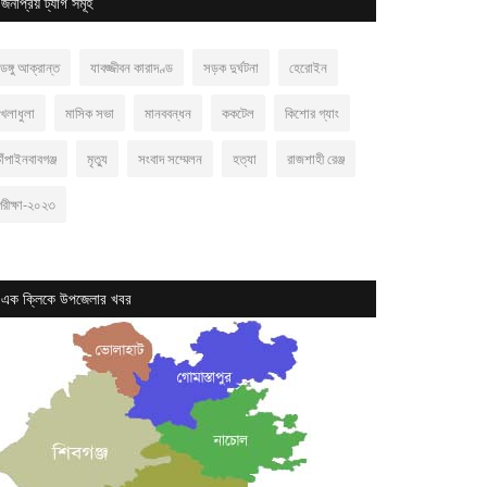
জনপ্রিয় ট্যাগ সমূহ
েঙ্গু আক্রান্ত
যাবজ্জীবন কারাদণ্ড
সড়ক দুর্ঘটনা
হেরোইন
খেলাধুলা
মাসিক সভা
মানববন্ধন
ককটেল
কিশোর গ্যাং
াঁপাইনবাবগঞ্জ
মৃত্যু
সংবাদ সম্মেলন
হত্যা
রাজশাহী রেঞ্জ
পরীক্ষা-২০২৩
এক ক্লিকে উপজেলার খবর