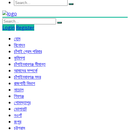
Login
Register
হোম
বিনোদন
চাঁপাই প্রেস পরিবার
কুমিল্লা
চাঁপাইনবাবগঞ্জ সীমান্ত
আমাদের সম্পর্কে
চাঁপাইনবাবগঞ্জ সদর
রাজশাহী বিভাগ
নাচোল
শিবগঞ্জ
গোমস্তাপুর
ভোলাহাট
নওগাঁ
রংপুর
চট্টগ্রাম