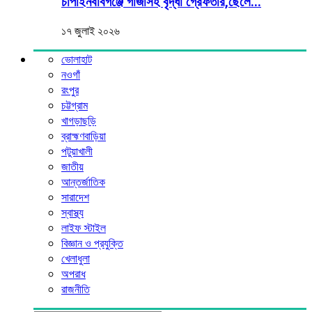
চাঁপাইনবাবগঞ্জে গাঁজাসহ বৃদ্ধা গ্রেফতার,ছেলে...
১৭ জুলাই ২০২৬
ভোলাহাট
নওগাঁ
রংপুর
চট্টগ্রাম
খাগড়াছড়ি
ব্রাহ্মণবাড়িয়া
পটুয়াখালী
জাতীয়
আন্তর্জাতিক
সারাদেশ
স্বাস্থ্য
লাইফ স্টাইল
বিজ্ঞান ও প্রযুক্তি
খেলাধুলা
অপরাধ
রাজনীতি