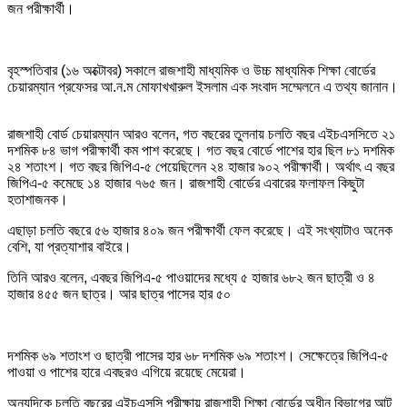
জন পরীক্ষার্থী।
বৃহস্পতিবার (১৬ অক্টোবর) সকালে রাজশাহী মাধ্যমিক ও উচ্চ মাধ্যমিক শিক্ষা বোর্ডের
চেয়ারম্যান প্রফেসর আ.ন.ম মোফাখখারুল ইসলাম এক সংবাদ সম্মেলনে এ তথ্য জানান।
রাজশাহী বোর্ড চেয়ারম্যান আরও বলেন, গত বছরের তুলনায় চলতি বছর এইচএসসিতে ২১
দশমিক ৮৪ ভাগ পরীক্ষার্থী কম পাশ করেছে। গত বছর বোর্ডে পাশের হার ছিল ৮১ দশমিক
২৪ শতাংশ। গত বছর জিপিএ-৫ পেয়েছিলেন ২৪ হাজার ৯০২ পরীক্ষার্থী। অর্থাৎ এ বছর
জিপিএ-৫ কমেছে ১৪ হাজার ৭৬৫ জন। রাজশাহী বোর্ডের এবারের ফলাফল কিছুটা
হতাশাজনক।
এছাড়া চলতি বছরে ৫৬ হাজার ৪০৯ জন পরীক্ষার্থী ফেল করেছে। এই সংখ্যাটাও অনেক
বেশি, যা প্রত্যাশার বাইরে।
তিনি আরও বলেন, এবছর জিপিএ-৫ পাওয়াদের মধ্যে ৫ হাজার ৬৮২ জন ছাত্রী ও ৪
হাজার ৪৫৫ জন ছাত্র। আর ছাত্র পাসের হার ৫০
দশমিক ৬৯ শতাংশ ও ছাত্রী পাসের হার ৬৮ দশমিক ৬৯ শতাংশ। সেক্ষেত্রে জিপিএ-৫
পাওয়া ও পাশের হারে এবছরও এগিয়ে রয়েছে মেয়েরা।
অন্যদিকে চলতি বছরের এইচএসসি পরীক্ষায় রাজশাহী শিক্ষা বোর্ডের অধীন বিভাগের আট