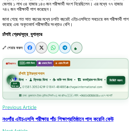
জেলায় ১ লাখ ৩৪ হাজার ১৪৩ জন পরীক্ষার্থী অংশ নিয়েছিলেন। এর মধ্যে ৭৭ হাজার
৭৪২ জন পরীক্ষার্থী পাশ করেছেন।
জানা গেছে গত সাত বছরের মধ্যে চলতি বছরেই এইচএসসিতে সবচেয়ে কম পরীক্ষার্থী পাশ
করেছে এবং অকৃতকার্য পরীক্ষার্থীর সংখ্যাও বেশি।
চাঁপাই প্রেস/সূত্র_যুগান্তর
🔗 শেয়ার করুন
🇸🇦 সৌদি ভিসা
🕋 ওমরাহ ভিসা
✈️ এয়ার টিকেট
|
বিজ্ঞাপন
✈️
চাঁপাই ইন্টারন্যাশনাল
✈
রবার ভিসা • 🧹 ক্লিনার ভিসা • ☕ কফি শপ ভিসা • 🏗️ কনস্ট্রাকশন ভিসা • 🏭 ফ্যাক্টরি ভিসা • 🏥 মহিলা
ভিজিট করুন
৪০+
ভিসা ধরন
📞 01581-309242
💬 01841-484885
🌐 chapaiinternational.com
🏢 ঢাকা: নুরজাহান ট্রেড সেন্টার (লিফট-৫), নয়া পল্টন
🇸🇦 সৌদি: +966543088658
২৪/৭ সাপোর্ট
◆
◆
Previous Article
নওগাঁয় এইচএসসি পরীক্ষায় পাঁচ শিক্ষাপ্রতিষ্ঠানে পাস করেনি কেউ