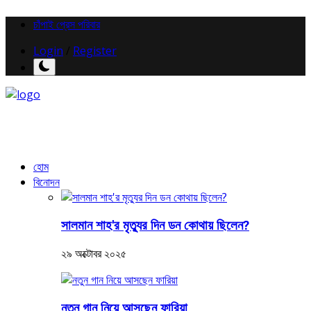
চাঁপাই প্রেস পরিবার
Login
/
Register
হোম
বিনোদন
সালমান শাহ'র মৃত্যুর দিন ডন কোথায় ছিলেন?
২৯ অক্টোবর ২০২৫
নতুন গান নিয়ে আসছেন ফারিয়া