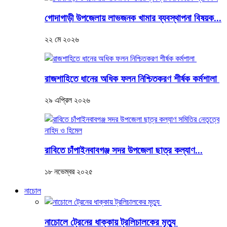
গোদাগাড়ী উপজেলায় লাভজনক খামার ব্যবস্থাপনা বিষয়ক...
২২ মে ২০২৬
রাজশাহিতে ধানের অধিক ফলন নিশ্চিতকরণ শীর্ষক কর্মশালা
২৯ এপ্রিল ২০২৬
রাবিতে চাঁপাইনবাবগঞ্জ সদর উপজেলা ছাত্র কল্যাণ...
১৮ নভেম্বর ২০২৫
নাচোল
নাচোলে ট্রেনের ধাক্কায় ট্রলিচালকের মৃত্যু