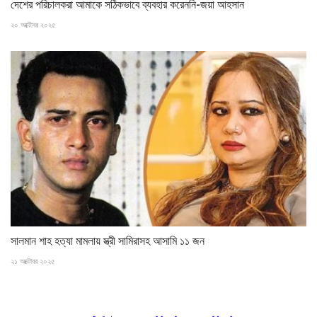
দেশের পরিচালকরা আমাকে সঠিকভাবে ব্যবহার করেননি-জয়া আহসান
২০ অক্টোবর ২০২৫
সালমান শাহ হত্যা মামলায় স্ত্রী সামিরাসহ আসামি ১১ জন
২১ অক্টোবর ২০২৫