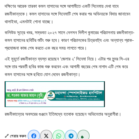
দক্ষিণের আরেক তারকা কমল হাসানের সঙ্গে আগামীতে একটি সিনেমায় দেখা যাবে
রজনীকান্তকে। কমল হাসানের সঙ্গে সিনেমাটি শেষ করার পর অভিনয়কে বিদায় জানাবেন
খাগড়াছড়ি
থালাইভা, এমনটাই শোনা যাচ্ছে।
ব্রাহ্মণবাড়িয়া
কলিউড সূত্রে খবর, সম্ভবত ২০২৭ সালে নেলসন দিলীপ কুমারের পরিচালনায় রজনীকান্ত-
কমল হাসানের ছবিটির শুটিং শুরু হবে। কারণ পরিচালকের চিত্রনাট্য এবং অন্যান্য প্রাক-
পটুয়াখালী
প্রযোজনা কাজ শেষ করতে এক বছর সময় লাগতে পারে।
এই মুহূর্তে রজনীকান্ত ব্যস্ত রয়েছেন ‘জেলার ২’ সিনেমা নিয়ে। এটার পর সুন্দর সি-এর
জাতীয়
সঙ্গে তার পরবর্তী ছবির কাজ শুরু করবেন এবং আগামী বছরের শেষ নাগাদ এটি শেষ করে
কমল হাসানের সঙ্গে ছবিতে যোগ দেবেন রজনীকান্ত।
আন্তর্জাতিক
সারাদেশ
স্বাস্থ্য
রজনীকান্তের অবসরের গুঞ্জনে ইতিমধ্যে হতবাক হয়েছেন অভিনেতার অনুরাগীরা।
লাইফ স্টাইল
🔗 শেয়ার করুন