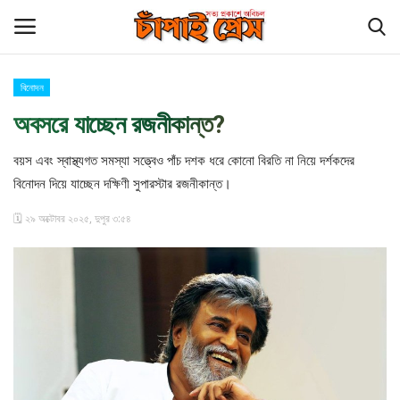
বিনোদন
Login
Register
অবসরে যাচ্ছেন রজনীকান্ত?
হোম
বয়স এবং স্বাস্থ্যগত সমস্যা সত্ত্বেও পাঁচ দশক ধরে কোনো বিরতি না নিয়ে দর্শকদের
বিনোদন দিয়ে যাচ্ছেন দক্ষিণী সুপারস্টার রজনীকান্ত।
চাঁপাই প্রেস পরিবার
🗓️ ২৯ অক্টোবর ২০২৫, দুপুর ৩:৫৪
কুমিল্লা
চাঁপাইনবাবগঞ্জ সীমান্ত
বিনোদন
আমাদের সম্পর্কে