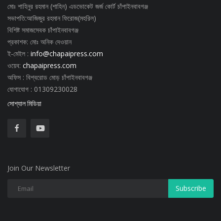
মোঃ শাহিনুর রহমান (শাহিন) এডভোকেট জর্জ কোর্ট চাঁপাইনবাবগঞ্জ
সভাপতি:আজিজুর রহমান ফিরোজ(মহরিল)
বিশিষ্ট সমাজসেবক চাঁপাইনবাবগঞ্জ
প্রকাশক: মোঃ অনিক দেওয়ান
ই-মেইল :
info@chapaipress.com
ওয়েব:
chapaipress.com
অফিস : বিশ্বরোড মোড় চাঁপাইনবাবগঞ্জ
যোগাযোগ : 01309230028
সোশ্যাল মিডিয়া
Join Our Newsletter
Subscribe