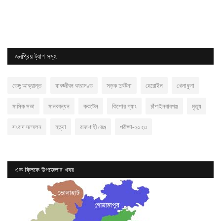
জনপ্রিয় ট্যাগ সমূহ
ডেঙ্গু আক্রান্ত
যাবজ্জীবন কারাদণ্ড
সড়ক দুর্ঘটনা
হেরোইন
খেলাধুলা
মাসিক সভা
মানববন্ধন
ককটেল
কিশোর গ্যাং
চাঁপাইনবাবগঞ্জ
মৃত্যু
সংবাদ সম্মেলন
হত্যা
রাজশাহী রেঞ্জ
পরীক্ষা-২০২৩
এক ক্লিকে উপজেলার খবর