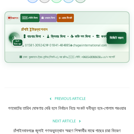
বিজ্ঞান ও প্রযুক্তি
খেলাধুলা
|
বিজ্ঞাপন
🇸🇦 সৌদি ভিসা
🕋 ওমরাহ ভিসা
✈️ এয়ার টিকেট
চাঁপাই ইন্টারন্যাশনাল
✈️
অপরাধ
💈 বারবার ভিসা • 🧹 ক্লিনার ভিসা • ☕ কফি শপ ভিসা • 🏗️ কনস্ট্রাকশন ভিসা • 🏭 ফ্যাক্টরি ভিসা 
✈
ভিজিট করুন
৪০+
ভিসা ধরন
📞 01581-309242
💬 01841-484885
🌐 chapaiinternational.com
রাজনীতি
🏢 ঢাকা: নুরজাহান ট্রেড সেন্টার (লিফট-৫), নয়া পল্টন
🇸🇦 সৌদি: +966543088658
২৪/৭ সাপোর্ট
◆
◆
PREVIOUS ARTICLE
গণভোটের তারিখ ঘোষণায় দেরি হলে নির্বাচন নিয়ে সংকট ঘনীভূত হবে-গোলাম পরওয়ার
NEXT ARTICLE
চাঁপাইনবাবগঞ্জে জুলাই গণঅভ্যুত্থান স্মরণে শিক্ষার্থীর মাঝে গাছের চারা বিতরণ