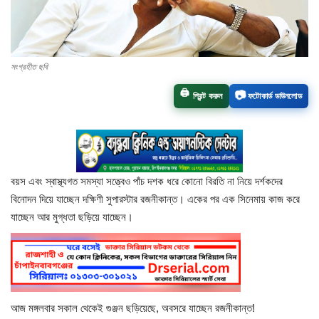
চাঁপাইনবাবগঞ্জ সদর
রাজশাহী বিভাগ
সংগ্রহীত ছবি
📷
🖨️
প্রিন্ট করুন
ফটোকার্ড ডাউনলোড
নাচোল
শিবগঞ্জ
গোমস্তাপুর
বয়স এবং স্বাস্থ্যগত সমস্যা সত্ত্বেও পাঁচ দশক ধরে কোনো বিরতি না নিয়ে দর্শকদের
বিনোদন দিয়ে যাচ্ছেন দক্ষিণী সুপারস্টার রজনীকান্ত। একের পর এক সিনেমায় কাজ করে
ভোলাহাট
যাচ্ছেন আর মুগ্ধতা ছড়িয়ে যাচ্ছেন।
নওগাঁ
রংপুর
আজ মঙ্গলবার সকাল থেকেই গুঞ্জন ছড়িয়েছে, অবসরে যাচ্ছেন রজনীকান্ত!
চট্টগ্রাম