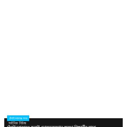
চাঁপাইনবাবগঞ্জ সদর
সর্বাধিক নিউজ