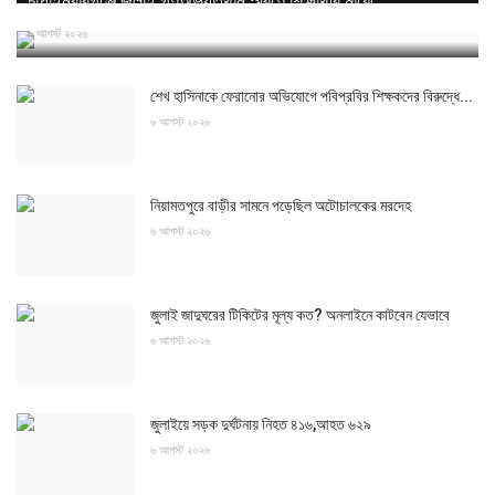
চাঁপাইনবাবগঞ্জে জুলাই গণঅভ্যুত্থান স্মরণে শিক্ষার্থীর মাঝে...
৬ আগস্ট ২০২৬
শেখ হাসিনাকে ফেরানোর অভিযোগে পবিপ্রবির শিক্ষকদের বিরুদ্ধে...
৬ আগস্ট ২০২৬
নিয়ামতপুরে বাড়ীর সামনে পড়েছিল অটোচালকের মরদেহ
৬ আগস্ট ২০২৬
জুলাই জাদুঘরের টিকিটের মূল্য কত? অনলাইনে কাটবেন যেভাবে
৬ আগস্ট ২০২৬
জুলাইয়ে সড়ক দুর্ঘটনায় নিহত ৪১৬,আহত ৬২৯
৬ আগস্ট ২০২৬