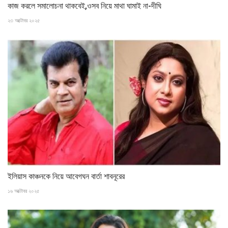
কাজ করলে সমালোচনা থাকবেই,ওসব নিয়ে মাথা ঘামাই না-দীঘি
২৩ অক্টোবর ২০২৫
ইলিয়াস কাঞ্চনকে নিয়ে আবেগঘন বার্তা শাবনূরের
১৬ অক্টোবর ২০২৫