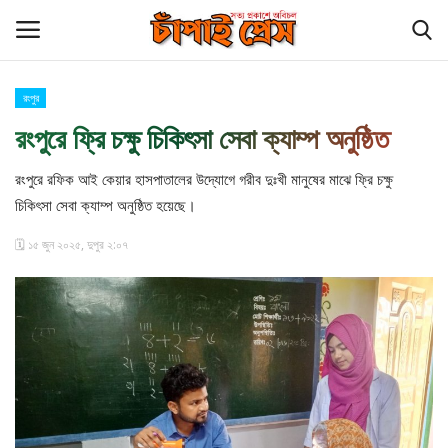
রংপুর
Login
Register
রংপুরে ফ্রি চক্ষু চিকিৎসা সেবা ক্যাম্প অনুষ্ঠিত
হোম
রংপুরে রফিক আই কেয়ার হাসপাতালের উদ্যোগে গরীব দুঃখী মানুষের মাঝে ফ্রি চক্ষু
চিকিৎসা সেবা ক্যাম্প অনুষ্ঠিত হয়েছে।
কুমিল্লা
🗓️ ১৫ জুন ২০২৫, দুপুর ২:০৭
চাঁপাইনবাবগঞ্জ সীমান্ত
বিনোদন
চাঁপাই প্রেস পরিবার
আমাদের সম্পর্কে