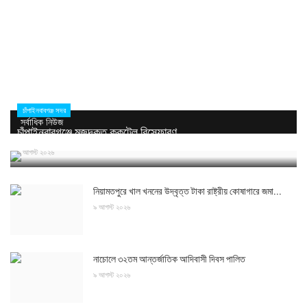
চাঁপাইনবাবগঞ্জ সদর
সর্বাধিক নিউজ
চাঁপাইনবাবগঞ্জে মজুদকৃত ককটেল বিস্ফোরণ
৯ আগস্ট ২০২৬
নিয়ামতপুরে খাল খননের উদ্বৃত্ত টাকা রাষ্ট্রীয় কোষাগারে জমা...
৯ আগস্ট ২০২৬
নাচোলে ৩২তম আন্তর্জাতিক আদিবাসী দিবস পালিত
৯ আগস্ট ২০২৬