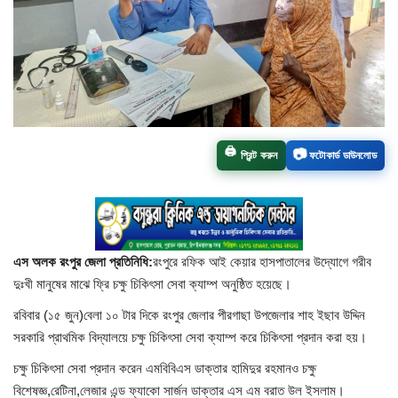
চাঁপাইনবাবগঞ্জ সদর
রাজশাহী বিভাগ
নাচোল
📷
🖨️
প্রিন্ট করুন
ফটোকার্ড ডাউনলোড
শিবগঞ্জ
গোমস্তাপুর
ভোলাহাট
এস অলক রংপুর জেলা প্রতিনিধি:
রংপুরে রফিক আই কেয়ার হাসপাতালের উদ্যোগে গরীব
দুঃখী মানুষের মাঝে ফ্রি চক্ষু চিকিৎসা সেবা ক্যাম্প অনুষ্ঠিত হয়েছে।
নওগাঁ
রবিবার (১৫ জুন)বেলা ১০ টার দিকে রংপুর জেলার পীরগাছা উপজেলার শাহ ইছাব উদ্দিন
সরকারি প্রাথমিক বিদ্যালয়ে চক্ষু চিকিৎসা সেবা ক্যাম্প করে চিকিৎসা প্রদান করা হয়।
রংপুর
চক্ষু চিকিৎসা সেবা প্রদান করেন এমবিবিএস ডাক্তার হামিদুর রহমানও চক্ষু
বিশেষজ্ঞ,রেটিনা,লেজার এন্ড ফ্যাকো সার্জন ডাক্তার এস এম বরাত উল ইসলাম।
চট্টগ্রাম