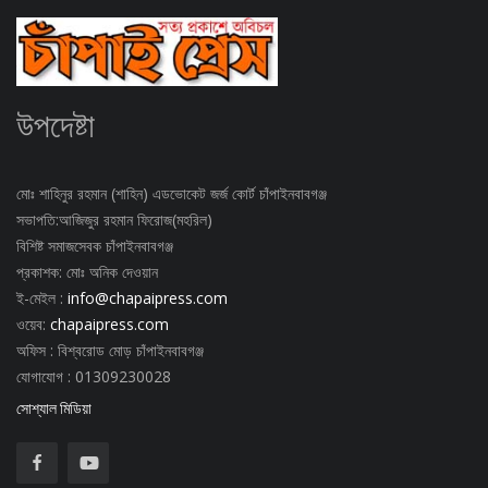
উপদেষ্টা
মোঃ শাহিনুর রহমান (শাহিন) এডভোকেট জর্জ কোর্ট চাঁপাইনবাবগঞ্জ
সভাপতি:আজিজুর রহমান ফিরোজ(মহরিল)
বিশিষ্ট সমাজসেবক চাঁপাইনবাবগঞ্জ
প্রকাশক: মোঃ অনিক দেওয়ান
ই-মেইল :
info@chapaipress.com
ওয়েব:
chapaipress.com
অফিস : বিশ্বরোড মোড় চাঁপাইনবাবগঞ্জ
যোগাযোগ : 01309230028
সোশ্যাল মিডিয়া