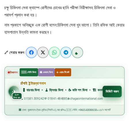
চক্ষু চিকিৎসা সেবা ক্যাম্পে রোগীদের চোখের ছানি পরীক্ষা নিরীক্ষাসহ চিকিৎসা সেবা ও
খাগড়াছড়ি
পরামর্শ প্রদান করা হয়।
নাম প্রকাশে অনিচ্ছুক এক রোগী বলেন:চিকিৎসা সেবা খুব ভালো। তিনি রফিক আই কেয়ার
ব্রাহ্মণবাড়িয়া
হাসপাতাল উন্নতি কামনা করছেন।
পটুয়াখালী
🔗 শেয়ার করুন
জাতীয়
আন্তর্জাতিক
|
বিজ্ঞাপন
🇸🇦 সৌদি ভিসা
🕋 ওমরাহ ভিসা
✈️ এয়ার টিকেট
চাঁপাই ইন্টারন্যাশনাল
✈️
সারাদেশ
💈 বারবার ভিসা • 🧹 ক্লিনার ভিসা • ☕ কফি শপ ভিসা • 🏗️ কনস্ট্রাকশন ভিসা • 🏭 ফ্যাক্টরি ভিসা 
✈
ভিজিট করুন
৪০+
ভিসা ধরন
📞 01581-309242
💬 01841-484885
🌐 chapaiinternational.com
স্বাস্থ্য
🏢 ঢাকা: নুরজাহান ট্রেড সেন্টার (লিফট-৫), নয়া পল্টন
🇸🇦 সৌদি: +966543088658
২৪/৭ সাপোর্ট
◆
◆
লাইফ স্টাইল