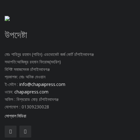
উপদেষ্টা
মোঃ শাহিনুর রহমান (শাহিন) এডভোকেট জর্জ কোর্ট চাঁপাইনবাবগঞ্জ
সভাপতি:আজিজুর রহমান ফিরোজ(মহরিল)
বিশিষ্ট সমাজসেবক চাঁপাইনবাবগঞ্জ
প্রকাশক: মোঃ অনিক দেওয়ান
ই-মেইল :
info@chapaipress.com
ওয়েব:
chapaipress.com
অফিস : বিশ্বরোড মোড় চাঁপাইনবাবগঞ্জ
যোগাযোগ : 01309230028
সোশ্যাল মিডিয়া