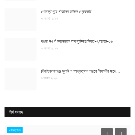
গোমস্তাপুরে গাঁজাসহ দুইজন গ্রেফতার
৭ আগস্ট ২০২৬
বগুড়া নওগাঁ মহাসড়কে বাস দূর্ঘটনায় নিহত-৭,আহত-১৬
৭ আগস্ট ২০২৬
চাঁপাইনবাবগঞ্জে জুলাই গণঅভ্যুত্থান স্মরণে শিক্ষার্থীর মাঝে...
৬ আগস্ট ২০২৬
শীর্ষ সংবাদ
গোমস্তাপুর