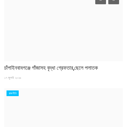
চাঁপাইনবাবগঞ্জে গাঁজাসহ বৃদ্ধা গ্রেফতার,ছেলে পলাতক
১৭ জুলাই ২০২৬
রাজনীতি