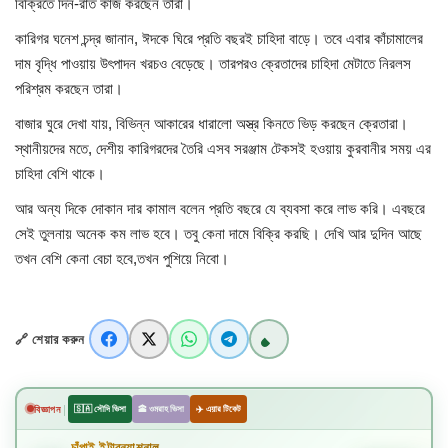
বিক্রিতে দিন-রাত কাজ করছেন তারা।
চাঁপাইনবাবগঞ্জ সদর
কারিগর ঘনেশ চন্দ্র জানান, ঈদকে ঘিরে প্রতি বছরই চাহিদা বাড়ে। তবে এবার কাঁচামালের
দাম বৃদ্ধি পাওয়ায় উৎপাদন খরচও বেড়েছে। তারপরও ক্রেতাদের চাহিদা মেটাতে নিরলস
রাজশাহী বিভাগ
পরিশ্রম করছেন তারা।
বাজার ঘুরে দেখা যায়, বিভিন্ন আকারের ধারালো অস্ত্র কিনতে ভিড় করছেন ক্রেতারা।
নাচোল
স্থানীয়দের মতে, দেশীয় কারিগরদের তৈরি এসব সরঞ্জাম টেকসই হওয়ায় কুরবানীর সময় এর
চাহিদা বেশি থাকে।
শিবগঞ্জ
আর অন্য দিকে দোকান দার কামাল বলেন প্রতি বছরে যে ব্যবসা করে লাভ করি। এবছরে
সেই তুলনায় অনেক কম লাভ হবে। তবু কেনা দামে বিক্রি করছি। দেখি আর দুদিন আছে
গোমস্তাপুর
তখন বেশি কেনা বেচা হবে,তখন পুশিয়ে নিবো।
ভোলাহাট
🔗 শেয়ার করুন
নওগাঁ
রংপুর
|
বিজ্ঞাপন
🇸🇦 সৌদি ভিসা
🕋 ওমরাহ ভিসা
✈️ এয়ার টিকেট
চট্টগ্রাম
চাঁপাই ইন্টারন্যাশনাল