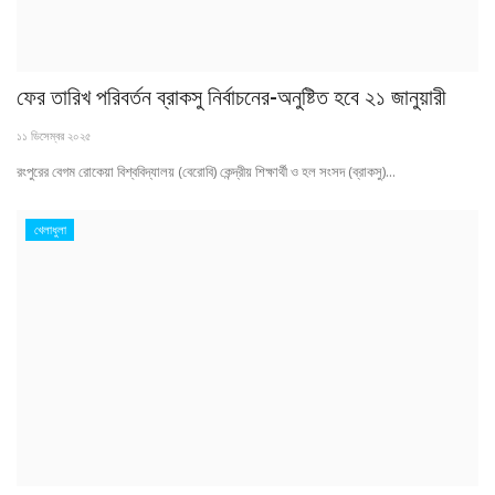
ফের তারিখ পরিবর্তন ব্রাকসু নির্বাচনের-অনুষ্টিত হবে ২১ জানুয়ারী
১১ ডিসেম্বর ২০২৫
রংপুরের বেগম রোকেয়া বিশ্ববিদ্যালয় (বেরোবি) কেন্দ্রীয় শিক্ষার্থী ও হল সংসদ (ব্রাকসু)...
খেলাধুলা