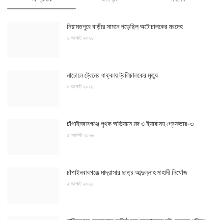
নিয়ামতপুরে বাড়ীর সামনে পড়েছিল অটোচালকের মরদেহ
৬ আগস্ট ২০২৬
নাচোলে ট্রেনের ধাক্কায় ট্রলিচালকের মৃত্যু
৬ আগস্ট ২০২৬
চাঁপাইনবাবগঞ্জে পৃথক অভিযানে মদ ও ইয়াবাসহ গ্রেফতার-৩
৫ আগস্ট ২০২৬
চাঁপাইনবাবগঞ্জে মাদ্রাসার ছাত্র আব্দুল্লাহ মাহাদী নিখোঁজ
২ আগস্ট ২০২৬