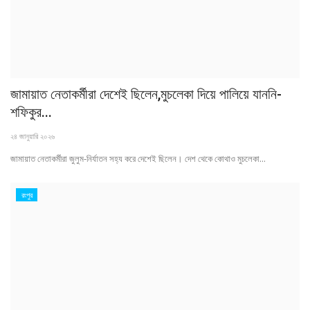
জামায়াত নেতাকর্মীরা দেশেই ছিলেন,মুচলেকা দিয়ে পালিয়ে যাননি-
শফিকুর...
২৪ জানুয়ারি ২০২৬
জামায়াত নেতাকর্মীরা জুলুম-নির্যাতন সহ্য করে দেশেই ছিলেন। দেশ থেকে কোথাও মুচলেকা...
রংপুর