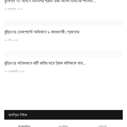
কুমিল্লা -৫ আসনে বিএনপির প্রার্থী হাজী জসিম উদ্দিনের পথসভা...
১৬ নভেম্বর ২০২৫
বুড়িচংয়ে চেকপোস্টে অভিযানে ৯ মাদকসেবী গ্রেফতার
২৪ মার্চ ২০২৬
বুড়িচংয়ে অবৈধভাবে মাটি কাটার দায়ে ট্রাক মালিককে লাখ...
২৭ ফেব্রুয়ারি ২০২৬
জনপ্রিয় নিউজ
সাম্প্রতিক
জনপ্রিয়
সর্বশেষ