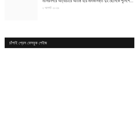
নাসিরনগরে অত্যাচারে অতিষ্ঠ হয়ে মাদকাসক্ত দুই ছেলেকে পুলিশে...
২ আগস্ট ২০২৬
চাঁপাই প্রেস ফেসবুক পেইজ