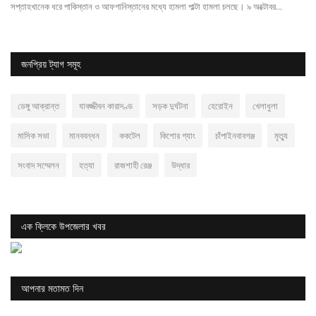
সপ্তাহখানেক ধরে পাকিস্তান ও আফগানিস্তানের মধ্যে হামলা পাল্টা হামলা চলছে। ৯ অক্টোবর...
জনপ্রিয় ট্যাগ সমূহ
ডেঙ্গু আক্রান্ত
যাবজ্জীবন কারাদণ্ড
সড়ক দুর্ঘটনা
হেরোইন
খেলাধুলা
মাসিক সভা
মানববন্ধন
ককটেল
কিশোর গ্যাং
চাঁপাইনবাবগঞ্জ
মৃত্যু
সংবাদ সম্মেলন
হত্যা
রাজশাহী রেঞ্জ
উদ্ধার
এক ক্লিকে উপজেলার খবর
আপনার মতামত দিন