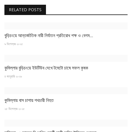
বিজ্ঞান ও প্রযুক্তি
RELATED POSTS
খেলাধুলা
অপরাধ
বুড়িচংয়ে আন্তর্জাতিক নারী নির্যাতন প্রতিরোধ পক্ষ ও বেগম...
৯ ডিসেম্বর ২০২৫
রাজনীতি
কুমিল্লার বুড়িচংয়ে ইউটিউব দেখে টমেটো চাষে সফল কৃষক
৪ জানুয়ারি ২০২৬
কুমিল্লায় বাস চাপায় পথচারী নিহত
২৫ ডিসেম্বর ২০২৫