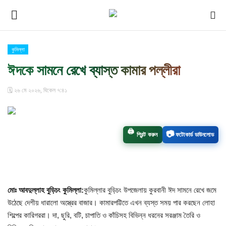
কুমিল্লা
Login
Register
ঈদকে সামনে রেখে ব্যাস্ত কামার পল্লীরা
হোম
🗓️ ২৬ মে ২০২৬, বিকেল ৭:৪১
কুমিল্লা
🖨️
📷
প্রিন্ট করুন
ফটোকার্ড ডাউনলোড
চাঁপাইনবাবগঞ্জ সীমান্ত
বিনোদন
মোঃ আবদুল্লাহ বুড়িচং কুমিল্লা:
কুমিল্লার বুড়িচং উপজেলায় কুরবানী ঈদ সামনে রেখে জমে
চাঁপাই প্রেস পরিবার
উঠেছে দেশীয় ধারালো অস্ত্রের বাজার। কামারপট্টিতে এখন ব্যস্ত সময় পার করছেন লোহা
শিল্পের কারিগররা। দা, ছুরি, বটি, চাপাতি ও কাঁচিসহ বিভিন্ন ধরনের সরঞ্জাম তৈরি ও
আমাদের সম্পর্কে