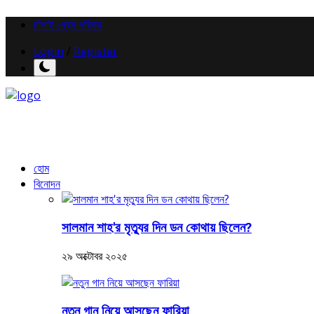
চাঁপাই প্রেস পরিবার
Login
/
Register
হোম
বিনোদন
সালমান শাহ'র মৃত্যুর দিন ডন কোথায় ছিলেন?
২৯ অক্টোবর ২০২৫
নতুন গান নিয়ে আসছেন ফারিয়া