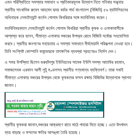
এমন পরিস্থিতিতে সমস্যার সমাধান ও প্রতিকারমূলক উদ্যোগ নিতে শনিবার সন্ধ্যায়
স্থানীয় সাংবাদিক রুবেল আহমেদ হৃদয় বর্ডার গার্ড বাংলাদেশ (বিজিবি) ৫৯ ব্যাটালিয়নের
খাগড়াছড়ি
অধিনায়ক লেফটেন্যান্ট কর্নেল গোলাম কিবরিয়ার সঙ্গে মতবিনিময় করেন।
মতবিনিময়কালে লেফটেন্যান্ট কর্নেল গোলাম কিবরিয়া স্থানীয় কৃষক ও এলাকাবাসীকে
ব্রাহ্মণবাড়িয়া
আশ্বস্ত করে বলেন, সীমান্ত এলাকায় শুকরের উপদ্রব রোধে বিজিবি সর্বোচ্চ সহযোগিতা
করবে। স্থানীয় জনগণের সহায়তায় এ সমস্যা সমাধানে দীর্ঘমেয়াদি পরিকল্পনা নেওয়া হবে।
পটুয়াখালী
তিনি সংশ্লিষ্ট কোম্পানি কমান্ডারকে তাৎক্ষণিক ব্যবস্থা গ্রহণেরও নির্দেশ দেন।
জাতীয়
এ সময় উপস্থিত ছিলেন গুরুচাঁদপুর ইউনিয়নের সাবেক ইউপি সদস্য আতাউর রহমান,
সমাজসেবক এরফান আলী লুটু মণ্ডলসহ স্থানীয় গণ্যমান্য ব্যক্তিবর্গ। তারা সবাই
আন্তর্জাতিক
সীমান্ত এলাকায় শুকরের উপদ্রব থেকে কৃষকদের ফসল রক্ষায় বিজিবির উদ্যোগকে স্বাগত
জানান।
সারাদেশ
স্বাস্থ্য
লাইফ স্টাইল
স্থানীয় কৃষকরা জানান,শুকরের আক্রমণে রাতে মাঠে পাহারা দিতে হচ্ছে। এতে উৎপাদন
ব্যয় বাড়ছে ও ফসলের ক্ষতির আশঙ্কা তৈরি হয়েছে।