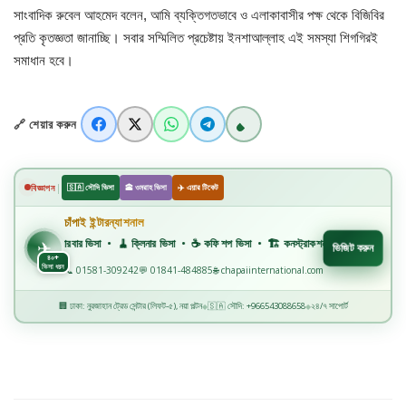
বিজ্ঞান ও প্রযুক্তি
সাংবাদিক রুবেল আহমেদ বলেন, আমি ব্যক্তিগতভাবে ও এলাকাবাসীর পক্ষ থেকে বিজিবির
প্রতি কৃতজ্ঞতা জানাচ্ছি। সবার সম্মিলিত প্রচেষ্টায় ইনশাআল্লাহ এই সমস্যা শিগগিরই
খেলাধুলা
সমাধান হবে।
অপরাধ
🔗 শেয়ার করুন
রাজনীতি
|
বিজ্ঞাপন
🇸🇦 সৌদি ভিসা
🕋 ওমরাহ ভিসা
✈️ এয়ার টিকেট
চাঁপাই ইন্টারন্যাশনাল
✈️
💈 বারবার ভিসা • 🧹 ক্লিনার ভিসা • ☕ কফি শপ ভিসা • 🏗️ কনস্ট্রাকশন ভিসা • 🏭 ফ্যাক্টরি ভিসা • 🏥
✈
ভিজিট করুন
৪০+
ভিসা ধরন
📞 01581-309242
💬 01841-484885
🌐 chapaiinternational.com
🏢 ঢাকা: নুরজাহান ট্রেড সেন্টার (লিফট-৫), নয়া পল্টন
🇸🇦 সৌদি: +966543088658
২৪/৭ সাপোর্ট
◆
◆