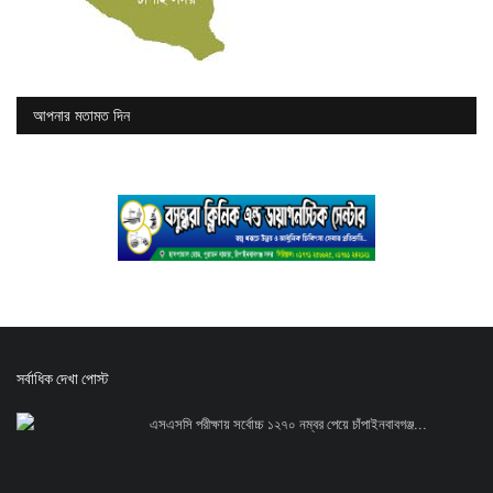
আপনার মতামত দিন
সর্বাধিক দেখা পোস্ট
এসএসসি পরীক্ষায় সর্বোচ্চ ১২৭০ নম্বর পেয়ে চাঁপাইনবাবগঞ্জ...