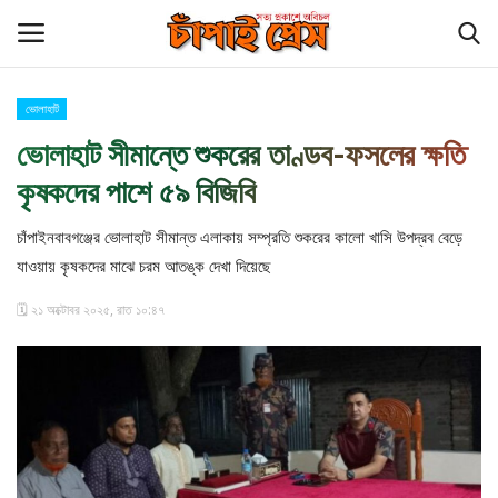
ভোলাহাট
Login
Register
ভোলাহাট সীমান্তে শুকরের তাণ্ডব-ফসলের ক্ষতি
কৃষকদের পাশে ৫৯ বিজিবি
হোম
চাঁপাইনবাবগঞ্জের ভোলাহাট সীমান্ত এলাকায় সম্প্রতি শুকরের কালো খাসি উপদ্রব বেড়ে
চাঁপাই প্রেস পরিবার
যাওয়ায় কৃষকদের মাঝে চরম আতঙ্ক দেখা দিয়েছে
কুমিল্লা
🗓️ ২১ অক্টোবর ২০২৫, রাত ১০:৪৭
চাঁপাইনবাবগঞ্জ সীমান্ত
বিনোদন
আমাদের সম্পর্কে