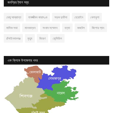
জনপ্রিয় ট্যাগ সমূহ
ডেঙ্গু আক্রান্ত
যাবজ্জীবন কারাদণ্ড
সড়ক দুর্ঘটনা
হেরোইন
খেলাধুলা
মাসিক সভা
মানববন্ধন
সংবাদ সম্মেলন
হত্যা
ককটেল
কিশোর গ্যাং
চাঁপাইনবাবগঞ্জ
মৃত্যু
বিতরণ
ফেন্সিডিল
এক ক্লিকে উপজেলার খবর