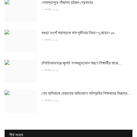
গোমস্তাপুরে গাঁজাসহ দুইজন গ্রেফতার
৭ আগস্ট ২০২৬
বগুড়া নওগাঁ মহাসড়কে বাস দূর্ঘটনায় নিহত-৭,আহত-১৬
৭ আগস্ট ২০২৬
চাঁপাইনবাবগঞ্জে জুলাই গণঅভ্যুত্থান স্মরণে শিক্ষার্থীর মাঝে...
৬ আগস্ট ২০২৬
শেখ হাসিনাকে ফেরানোর অভিযোগে পবিপ্রবির শিক্ষকদের বিরুদ্ধে...
৬ আগস্ট ২০২৬
শীর্ষ সংবাদ