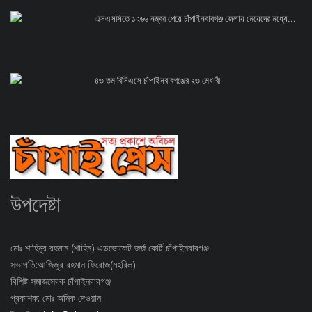
এসএসসিতে ১২৬৬ নম্বর পেয়ে চাঁপাইনবাবগঞ্জ জেলায় মেয়েদের মধ্যে...
৪৩ তম বিসিএসে চাঁপাইনবাবগঞ্জের ২৩ মেধাবী
উপদেষ্টা
মোঃ শাহিনুর রহমান (শাহিন) এডভোকেট জর্জ কোর্ট চাঁপাইনবাবগঞ্জ
সভাপতি:আজিজুর রহমান ফিরোজ(মহরিল)
বিশিষ্ট সমাজসেবক চাঁপাইনবাবগঞ্জ
প্রকাশক: মোঃ অনিক দেওয়ান