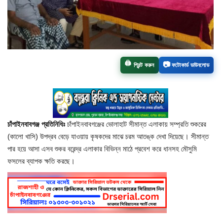
চাঁপাইনবাবগঞ্জ সদর
রাজশাহী বিভাগ
📷
🖨️
প্রিন্ট করুন
ফটোকার্ড ডাউনলোড
নাচোল
শিবগঞ্জ
গোমস্তাপুর
চাঁপাইনবাবগঞ্জ প্রতিনিধিঃ
চাঁপাইনবাবগঞ্জের ভোলাহাট সীমান্ত এলাকায় সম্প্রতি শুকরের
(কালো খাসি) উপদ্রব বেড়ে যাওয়ায় কৃষকদের মাঝে চরম আতঙ্ক দেখা দিয়েছে। সীমান্ত
ভোলাহাট
পার হয়ে আসা এসব শুকর বরেন্দ্র এলাকার বিভিন্ন মাঠে প্রবেশ করে ধানসহ মৌসুমি
ফসলের ব্যাপক ক্ষতি করছে।
নওগাঁ
রংপুর
চট্টগ্রাম