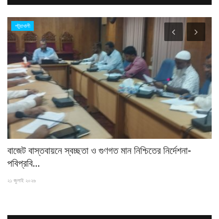
পটুয়াখালী
বাজেট বাস্তবায়নে স্বচ্ছতা ও গুণগত মান নিশ্চিতের নির্দেশনা-
ভো
পবিপ্রবি...
১৬ 
২১ জুলাই ২০২৬