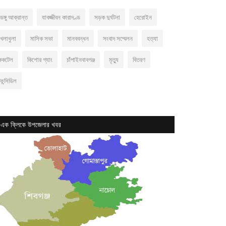
েঙ্গু আক্রান্ত
যাবজ্জীবন কারাদণ্ড
সড়ক দুর্ঘটনা
হেরোইন
খেলাধুলা
মাসিক সভা
মানববন্ধন
সংবাদ সম্মেলন
হত্যা
ককটেল
কিশোর গ্যাং
চাঁপাইনবাবগঞ্জ
মৃত্যু
বিতরণ
ফেন্সিডিল
এক ক্লিকে উপজেলার খবর