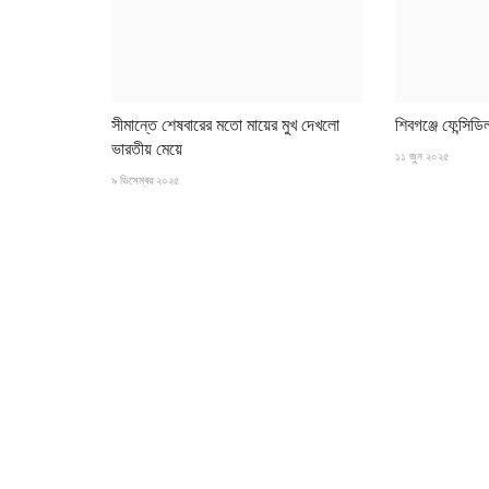
স্বাস্থ্য
সীমান্তে শেষবারের মতো মায়ের মুখ দেখলো
শিবগঞ্জে ফেন্স
ভারতীয় মেয়ে
১১ জুন ২০২৫
৯ ডিসেম্বর ২০২৫
চাঁপাইনবাবগঞ্জে হামের উপসর্গ নিয়ে এক শিশুর মৃ
৩ এপ্রিল ২০২৬