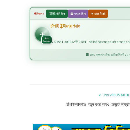
|
বিজ্ঞাপন
🇸🇦 সৌদি ভিসা
🕋 ওমরাহ ভিসা
✈️ এয়ার টিকেট
চাঁপাই ইন্টারন্যাশনাল
✈
✈️
৪০+
📞 01581-309242
💬 01841-484885
🌐 chapaiinternatio
ভিসা ধরন
🏢 ঢাকা: নুরজাহান ট্রেড সেন্টার (লিফট-৫), নয
PREVIOUS ARTI
চাঁপাইনবাবগঞ্জে নতুন করে আরও ডেঙ্গুতে আক্রা