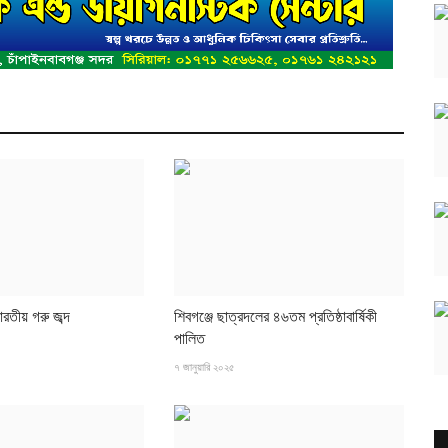
ারতীয় গরু জব্দ
শিবগঞ্জে ছাত্রদলের ৪৬তম প্রতিষ্ঠাবার্ষিকী
পালিত
৭ জানুয়ারি ২০২৫