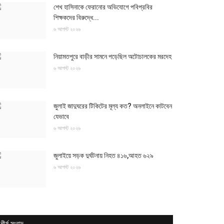
শেখ হাসিনাকে ফেরানোর অভিযোগে পবিপ্রবির
শিক্ষকদের বিরুদ্ধে...
৬ আগস্ট ২০২৬
নিয়ামতপুরে বাড়ীর সামনে পড়েছিল অটোচালকের মরদেহ
৬ আগস্ট ২০২৬
জুলাই জাদুঘরের টিকিটের মূল্য কত? অনলাইনে কাটবেন
যেভাবে
৬ আগস্ট ২০২৬
জুলাইয়ে সড়ক দুর্ঘটনায় নিহত ৪১৬,আহত ৬২৯
৬ আগস্ট ২০২৬
শীর্ষ সংবাদ