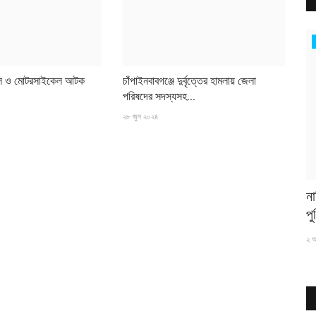
ব্রাহ্মণবাড়িয়া
িডিল ও মোটরসাইকেল আটক
চাঁপাইনবাবগঞ্জে দুর্বৃত্তের হামলায় জেলা
পরিষদের সদস্যসহ...
২৮ জুন ২০২৪
ত্যু
নাসিরনগরে অত্যাচারে অতিষ্ঠ হয়ে মাদকাসক্ত দুই ছেলেকে
ক
পুলিশে...
জব
২ আগস্ট ২০২৬
১৮ 