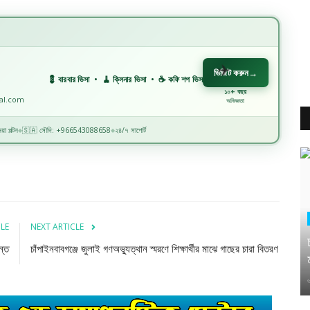
ভিজিট করুন
→
💈 বারবার ভিসা • 🧹 ক্লিনার ভিসা • ☕ কফি শপ ভিসা • 🏗️ কনস্ট্রাকশন ভিসা • 🏭 ফ্যাক্টরি ভিসা
১০+ বছর
nal.com
অভিজ্ঞতা
়া পল্টন
🇸🇦 সৌদি: +966543088658
২৪/৭ সাপোর্ট
◆
◆
CLE
NEXT ARTICLE
ন্ত
চাঁপাইনবাবগঞ্জে জুলাই গণঅভ্যুত্থান স্মরণে শিক্ষার্থীর মাঝে গাছের চারা বিতরণ