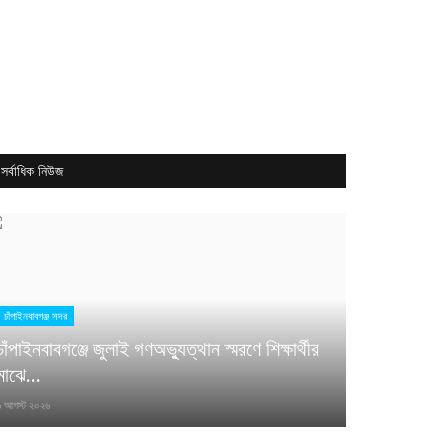
 • 🏥 মহিলা হাসপাতাল ভিসা • 🛵 ডেলিভারি রাইডার • 🏨 হোটেল জব ভিসা • 👩 খাদ্দামা ভিসা • 👔 লন্ড্রি 
সর্বাধিক নিউজ
চাঁপাইনবাবগঞ্জ সদর
চাঁপাইনবাবগঞ্জে জুলাই গণঅভ্যুত্থান স্মরণে শিক্ষার্থীর
মাঝে...
৬ আগস্ট ২০২৬