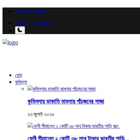
চাঁপাই প্রেস পরিবার
Login
/
Register
হোম
কুমিল্লা
কুমিল্লায় ডাকাতি মামলায় পাঁচজনের সাজা
২৩ জুলাই ২০২৬
ফেনী সীমান্তে ২ কোটি ৩৮ লাখ টাকার ভারতীয় শাড়ি...