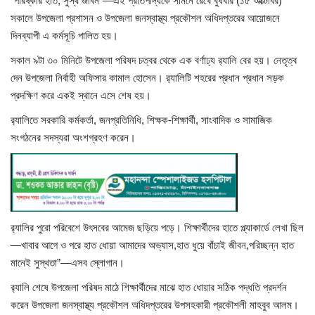
“পরিষ্কার হাত, সুস্থ জীবন”—এই প্রতিপাদ্যকে সামনে রেখে বুধবার (১৫ অক্টোবর)
সকালে উপজেলা প্রশাসন ও উপজেলা জনস্বাস্থ্য প্রকৌশল অধিদপ্তরের আয়োজনে
খাগড়াছড়ি
দিনব্যাপী এ কর্মসূচি পালিত হয়।
সকাল ৯টা ৩০ মিনিটে উপজেলা পরিষদ চত্বর থেকে এক বর্ণাঢ্য র‍্যালি বের হয়। নেতৃত্ব
ব্রাহ্মণবাড়িয়া
দেন উপজেলা নির্বাহী অফিসার কামাল হোসেন। র‍্যালিটি শহরের প্রধান প্রধান সড়ক
প্রদক্ষিণ করে একই স্থানে এসে শেষ হয়।
পটুয়াখালী
র‍্যালিতে সরকারি কর্মকর্তা, জনপ্রতিনিধি, শিক্ষক-শিক্ষার্থী, সাংবাদিক ও সামাজিক
সংগঠনের সদস্যরা অংশগ্রহণ করেন।
জাতীয়
আন্তর্জাতিক
সারাদেশ
র‍্যালির পুরো পরিবেশে উৎসবের আমেজ ছড়িয়ে পড়ে। শিক্ষার্থীদের হাতে প্ল্যাকার্ডে লেখা ছিল
—খাবার আগে ও পরে হাত ধোয়া আমাদের অভ্যাস,হাত ধুয়ে বাঁচাই জীবন,পরিচ্ছন্ন হাত
স্বাস্থ্য
মানেই সুস্থতা”—এসব স্লোগান।
লাইফ স্টাইল
র‍্যালি শেষে উপজেলা পরিষদ মাঠে শিক্ষার্থীদের মাঝে হাত ধোয়ার সঠিক পদ্ধতি প্রদর্শন
করেন উপজেলা জনস্বাস্থ্য প্রকৌশল অধিদপ্তরের উপসহকারী প্রকৌশলী মাহবুব আলম।