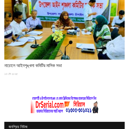
নাচোলে আইনশৃঙ্খলা কমিটির মাসিক সভা
১৩ মে ২০২৫
জনপ্রিয় নিউজ