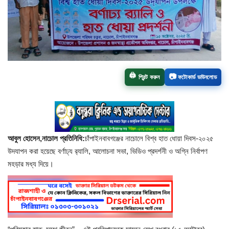
চাঁপাইনবাবগঞ্জ সদর
রাজশাহী বিভাগ
নাচোল
🖨️
📷
প্রিন্ট করুন
ফটোকার্ড ডাউনলোড
শিবগঞ্জ
গোমস্তাপুর
আবুল হোসেন,নাচোল প্রতিনিধি:
চাঁপাইনবাবগঞ্জের নাচোলে বিশ্ব হাত ধোয়া দিবস-২০২৫
ভোলাহাট
উদযাপন করা হয়েছে বর্ণাঢ্য র‍্যালি, আলোচনা সভা, ভিডিও প্রদর্শনী ও অগ্নি নির্বাপণ
মহড়ার মধ্য দিয়ে।
নওগাঁ
রংপুর
চট্টগ্রাম