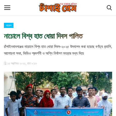
নাচোল
Login
Register
নাচোলে বিশ্ব হাত ধোয়া দিবস পালিত
হোম
চাঁপাইনবাবগঞ্জের নাচোলে বিশ্ব হাত ধোয়া দিবস-২০২৫ উদযাপন করা হয়েছে বর্ণাঢ্য র‍্যালি,
আলোচনা সভা, ভিডিও প্রদর্শনী ও অগ্নি নির্বাপণ মহড়ার মধ্য দিয়ে
চাঁপাইনবাবগঞ্জ সীমান্ত
🗓️ ১৫ অক্টোবর ২০২৫, রাত ৮:৫৮
বিনোদন
চাঁপাই প্রেস পরিবার
কুমিল্লা
আমাদের সম্পর্কে