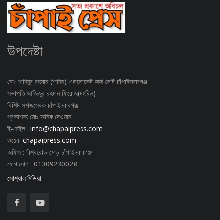
উপদেষ্টা
মোঃ শাহিনুর রহমান (শাহিন) এডভোকেট জর্জ কোর্ট চাঁপাইনবাবগঞ্জ
সভাপতি:আজিজুর রহমান ফিরোজ(মহরিল)
বিশিষ্ট সমাজসেবক চাঁপাইনবাবগঞ্জ
প্রকাশক: মোঃ অনিক দেওয়ান
ই-মেইল :
info@chapaipress.com
ওয়েব:
chapaipress.com
অফিস : বিশ্বরোড মোড় চাঁপাইনবাবগঞ্জ
যোগাযোগ : 01309230028
সোশ্যাল মিডিয়া