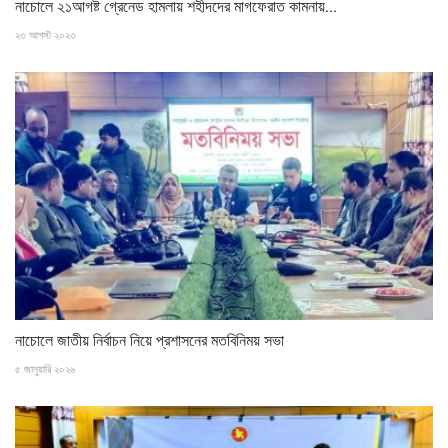
নাচোলে ২১আগষ্ট গ্রেনেড হামলায় শহীদদের মাগফেরাত কামনায়...
২৩ আগস্ট ২০২৩
নাচোলে জাতীয় নির্বাচন নিয়ে প্রশাসনের মতবিনিময় সভা
৫ জানুয়ারি ২০২৬