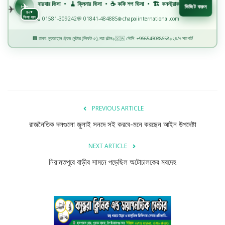
💈 বারবার ভিসা • 🧹 ক্লিনার ভিসা • ☕ কফি শপ ভিসা • 🏗️ কনস্ট্রাকশন ভিসা • 🏭 ফ্যাক্টরি ভিসা • 🏥 
✈
ভিজিট করুন
৪০+
ভিসা ধরন
📞 01581-309242
💬 01841-484885
🌐 chapaiinternational.com
🏢 ঢাকা: নুরজাহান ট্রেড সেন্টার (লিফট-৫), নয়া পল্টন
🇸🇦 সৌদি: +966543088658
২৪/৭ সাপোর্ট
◆
◆
PREVIOUS ARTICLE
রাজনৈতিক দলগুলো জুলাই সনদে সই করবে-মনে করছেন আইন উপদেষ্টা
NEXT ARTICLE
নিয়ামতপুরে বাড়ীর সামনে পড়েছিল অটোচালকের মরদেহ