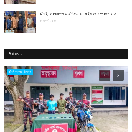
চাঁপাইনবাবগঞ্জে পৃথক অভিযানে মদ ও ইয়াবাসহ গ্রেফতার-৩
৫ আগস্ট ২০২৬
শীর্ষ সংবাদ
চাঁপাইনবাবগঞ্জ সীমান্ত