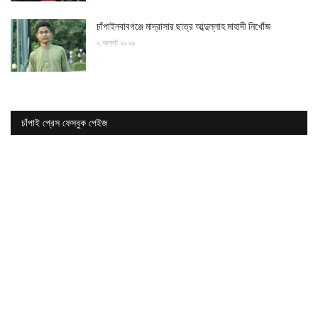
চাঁপাইনবাবগঞ্জে মাদ্রাসার ছাত্র আব্দুল্লাহ মাহাদী নিখোঁজ
২ আগস্ট ২০২৬
চাঁপাই প্রেস ফেসবুক পেইজ