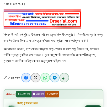
সহায়ক হতে পারে।
দিনব্যাপী এই কর্মসূচিতে উপজেলা পরিষদ চত্বর ছিল উৎসবমুখর। শিক্ষার্থীদের প্রাণচাঞ্চল্য
ও কর্মকর্তাদের উৎসাহে নাচোলজুড়ে ছড়িয়ে পড়ে স্বাস্থ্য সচেতনতামূলক বার্তা।
আয়োজকরা জানান, হাত ধোয়ার অভ্যাস গড়ে তোলার মাধ্যমে শুধু নিজের নয়, সমাজের
সার্বিক স্বাস্থ্য সুরক্ষিত রাখা সম্ভব। পুরো অনুষ্ঠানটি নাচোলবাসীর মাঝে পরিচ্ছন্নতা,
শৃঙ্খলা ও মানবিক দায়িত্ববোধের অনুপ্রেরণা ছড়িয়ে দেয়।
🔗 শেয়ার করুন
|
বিজ্ঞাপন
🇸🇦 সৌদি ভিসা
🕋 ওমরাহ ভিসা
✈️ এয়ার টিকেট
চাঁপাই ইন্টারন্যাশনাল
✈️