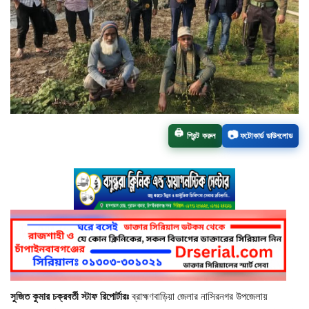
চাঁপাইনবাবগঞ্জ সদর
রাজশাহী বিভাগ
নাচোল
শিবগঞ্জ
🖨️
📷
প্রিন্ট করুন
ফটোকার্ড ডাউনলোড
গোমস্তাপুর
ভোলাহাট
নওগাঁ
রংপুর
সুজিত কুমার চক্রবর্তী স্টাফ রিপোর্টারঃ
ব্রাহ্মণবাড়িয়া জেলার নাসিরনগর উপজেলায়
চট্টগ্রাম