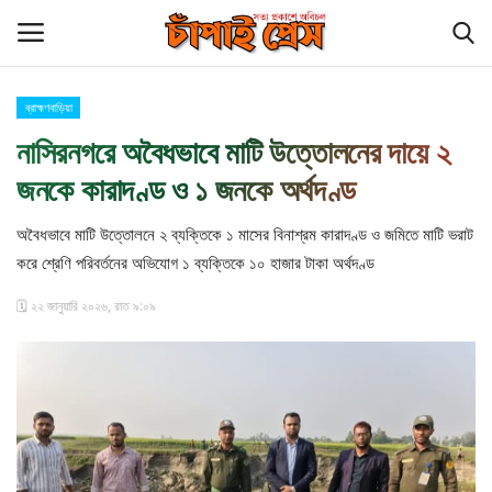
ব্রাহ্মণবাড়িয়া
Login
Register
নাসিরনগরে অবৈধভাবে মাটি উত্তোলনের দায়ে ২
জনকে কারাদণ্ড ও ১ জনকে অর্থদণ্ড
হোম
অবৈধভাবে মাটি উত্তোলনে ২ ব্যক্তিকে ১ মাসের বিনাশ্রম কারাদণ্ড ও জমিতে মাটি ভরাট
চাঁপাইনবাবগঞ্জ সীমান্ত
করে শ্রেণি পরিবর্তনের অভিযোগ ১ ব্যক্তিকে ১০ হাজার টাকা অর্থদণ্ড
বিনোদন
🗓️ ২২ জানুয়ারি ২০২৬, রাত ৯:০৯
চাঁপাই প্রেস পরিবার
কুমিল্লা
আমাদের সম্পর্কে