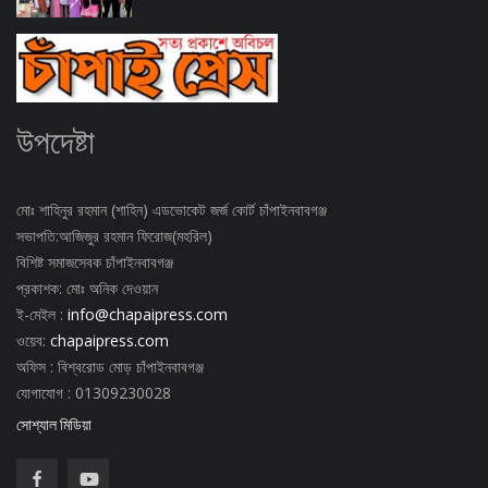
উপদেষ্টা
মোঃ শাহিনুর রহমান (শাহিন) এডভোকেট জর্জ কোর্ট চাঁপাইনবাবগঞ্জ
সভাপতি:আজিজুর রহমান ফিরোজ(মহরিল)
বিশিষ্ট সমাজসেবক চাঁপাইনবাবগঞ্জ
প্রকাশক: মোঃ অনিক দেওয়ান
ই-মেইল :
info@chapaipress.com
ওয়েব:
chapaipress.com
অফিস : বিশ্বরোড মোড় চাঁপাইনবাবগঞ্জ
যোগাযোগ : 01309230028
সোশ্যাল মিডিয়া