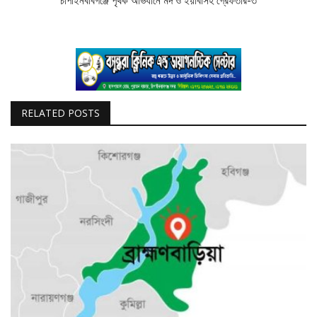
চাঁপাইনবাবগঞ্জে পৃথক অভিযানে মদ ও ইয়াবাসহ গ্রেফতার-৩
RELATED POSTS