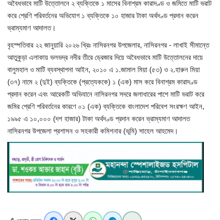
অবৈধভাবে মাটি উত্তোলনে ২ ব্যক্তিকে ১ মাসের বিনাশ্রম কারাদণ্ড ও জমিতে মাটি ভরাট
করে শ্রেণি পরিবর্তনের অভিযোগ ১ ব্যক্তিকে ১০ হাজার টাকা অর্থদণ্ড প্রদান করেন
খাগড়াছড়ি
ভ্রাম্যমাণ আদালত।
বৃহস্পতিবার ২২ জানুয়ারি ২০২৬ খ্রিঃ নাসিরনগর উপজেলার, নাসিরনগর - লাখাই সীমান্তে
ব্রাহ্মণবাড়িয়া
আতুকুড়া এলাকায় ভলভদ্র নদীর তীরে ড্রেজার দিয়ে অবৈধভাবে মাটি উত্তোলনের দায়ে
বালুমহাল ও মাটি ব্যবস্থাপনা আইন, ২০১০ এ ১.জামাল মিয়া (৫৩) ও ২.হারুন মিয়া
পটুয়াখালী
(৩৭) নামে ২ (দুই) ব্যক্তিকে (প্রত্যেককে) ১ (এক) মাস করে বিনাশ্রম কারাদণ্ড
প্রদান করেন এবং আরেকটি অভিযানে নাসিরনগর সদরে জলাধারের পাশে মাটি ভরাট করে
জাতীয়
জমির শ্রেণি পরিবর্তনের কারণে ০১ (এক) ব্যক্তিকে বাংলাদেশ পরিবেশ সংরক্ষণ আইন,
১৯৯৫ এ ১০,০০০ (দশ হাজার) টাকা অর্থদণ্ড প্রদান করেন ভ্রাম্যমাণ আদালত
আন্তর্জাতিক
নাসিরনগর উপজেলা প্রশাসন ও সহকারী কমিশনার (ভূমি) সাহেল আহমেদ।
সারাদেশ
স্বাস্থ্য
লাইফ স্টাইল