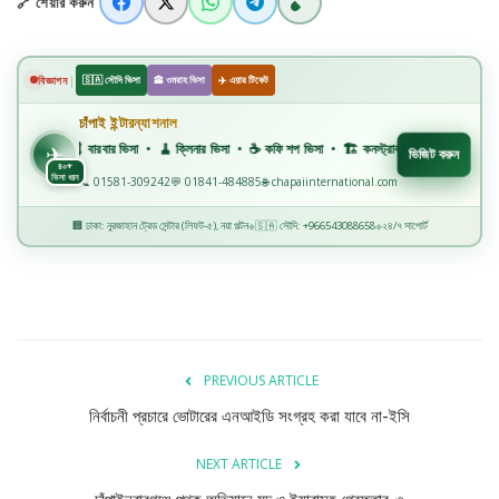
🔗 শেয়ার করুন
বিজ্ঞান ও প্রযুক্তি
খেলাধুলা
|
বিজ্ঞাপন
🇸🇦 সৌদি ভিসা
🕋 ওমরাহ ভিসা
✈️ এয়ার টিকেট
অপরাধ
চাঁপাই ইন্টারন্যাশনাল
✈️
💈 বারবার ভিসা • 🧹 ক্লিনার ভিসা • ☕ কফি শপ ভিসা • 🏗️ কনস্ট্রাকশন ভিসা • 🏭 ফ্যাক্টরি ভিসা • 
✈
ভিজিট করুন
৪০+
রাজনীতি
ভিসা ধরন
📞 01581-309242
💬 01841-484885
🌐 chapaiinternational.com
🏢 ঢাকা: নুরজাহান ট্রেড সেন্টার (লিফট-৫), নয়া পল্টন
🇸🇦 সৌদি: +966543088658
২৪/৭ সাপোর্ট
◆
◆
PREVIOUS ARTICLE
নির্বাচনী প্রচারে ভোটারের এনআইডি সংগ্রহ করা যাবে না-ইসি
NEXT ARTICLE