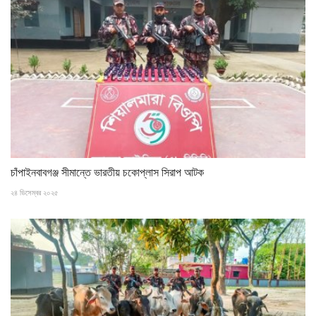
চাঁপাইনবাবগঞ্জ সীমান্তে ভারতীয় চকোপ্লাস সিরাপ আটক
২৪ ডিসেম্বর ২০২৫