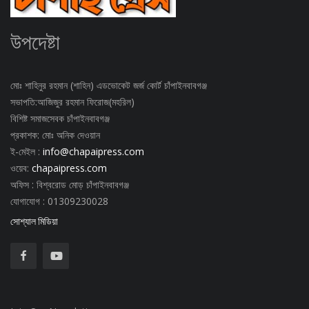
উপদেষ্টা
মোঃ শাহিনুর রহমান (শাহিন) এডভোকেট জর্জ কোর্ট চাঁপাইনবাবগঞ্জ
সভাপতি:আজিজুর রহমান ফিরোজ(মহরিল)
বিশিষ্ট সমাজসেবক চাঁপাইনবাবগঞ্জ
প্রকাশক: মোঃ অনিক দেওয়ান
ই-মেইল :
info@chapaipress.com
ওয়েব:
chapaipress.com
অফিস : বিশ্বরোড মোড় চাঁপাইনবাবগঞ্জ
যোগাযোগ : 01309230028
সোশ্যাল মিডিয়া