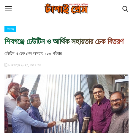
শিবগঞ্জ
Login
Register
শিবগঞ্জে ঢেউটিন ও আর্থিক সহায়তার চেক বিতরণ
হোম
ঢেউটিন ও চেক পেল অসহায় ১০০ পরিবার
🗓️ ৮ নভেম্বর ২০২৩, রাত ৮:৩৪
বিনোদন
চাঁপাই প্রেস পরিবার
কুমিল্লা
চাঁপাইনবাবগঞ্জ সীমান্ত
আমাদের সম্পর্কে