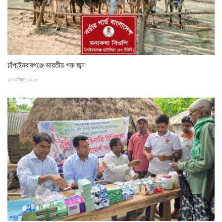
চাঁপাইনবাবগঞ্জে ভারতীয় গরু জব্দ
১০ এপ্রিল ২০২৫