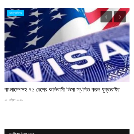
আন্তর্জাতিক
..
বাংলাদেশসহ ৭৫ দেশের অভিবাসী ভিসা স্থগিত করল যুক্তরাষ্ট্র
চা
২৫ এপ্রিল ২০২৬
১৫ 
জনপ্রিয় ট্যাগ সমূহ