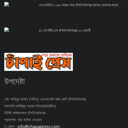
এসএসসিতে ১২৬৬ নম্বর পেয়ে চাঁপাইনবাবগঞ্জ জেলায় মেয়েদের মধ্যে...
৪৩ তম বিসিএসে চাঁপাইনবাবগঞ্জের ২৩ মেধাবী
উপদেষ্টা
মোঃ শাহিনুর রহমান (শাহিন) এডভোকেট জর্জ কোর্ট চাঁপাইনবাবগঞ্জ
সভাপতি:আজিজুর রহমান ফিরোজ(মহরিল)
বিশিষ্ট সমাজসেবক চাঁপাইনবাবগঞ্জ
প্রকাশক: মোঃ অনিক দেওয়ান
ই-মেইল :
info@chapaipress.com