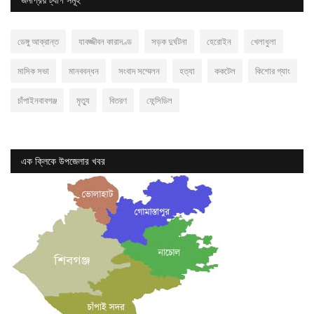
ডেঙ্গু আক্রান্ত
যাবজ্জীবন কারাদণ্ড
সড়ক দুর্ঘটনা
হেরোইন
খেলাধুলা
মাসিক সভা
মানববন্ধন
সংবাদ সম্মেলন
হত্যা
ককটেল
কিশোর গ্যাং
চাঁপাইনবাবগঞ্জ
মৃত্যু
বিতরণ
ফেন্সিডিল
এক ক্লিকে উপজেলার খবর