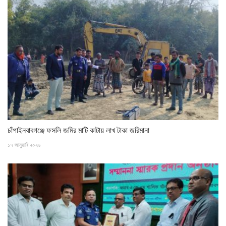
চাঁপাইনবাবগঞ্জে ফসলি জমির মাটি কাটায় লাখ টাকা জরিমানা
১৭ জানুয়ারি ২০২৬