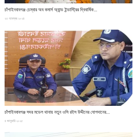
চাঁপাইনবাবগঞ্জ চেম্বার অব কমার্স অ্যান্ড ইন্ডাস্ট্রির দ্বিবার্ষিক...
২৩ নভেম্বর ২০২৪
চাঁপাইনবাবগঞ্জ সদর মডেল থানায় নতুন ওসি রইস উদ্দীনের যোগদানের...
৪ জানুয়ারি ২০২৫