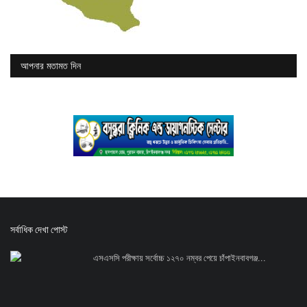
আপনার মতামত দিন
সর্বাধিক দেখা পোস্ট
এসএসসি পরীক্ষায় সর্বোচ্চ ১২৭০ নম্বর পেয়ে চাঁপাইনবাবগঞ্জ...