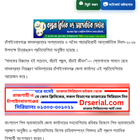
🖨️
📷
প্রিন্ট করুন
ফটোকার্ড ডাউনলোড
চাঁপাইনবাবগঞ্জ সদর
রাজশাহী বিভাগ
চাঁপাইনবাবগঞ্জে মাদকদ্রব্যের অপব্যবহার ও অবৈধ পাচারবিরোধী আন্তর্জাতিক দিবস-২০২৬
নাচোল
উপলক্ষে চিত্রাঙ্কন প্রতিযোগিতা অনুষ্ঠিত হয়েছে।
শিবগঞ্জ
“মাদকের বিরুদ্ধে হই সচেতন, বাঁচাই পজন্ম, বাঁচাই জীবন”— স্লোগানকে সামনে রেখে
মাদকদ্রব্য নিয়ন্ত্রণ অধিদপ্তরের চাঁপাইনবাবগঞ্জ জেলা কার্যালয় এই প্রতিযেগিতার
গোমস্তাপুর
আয়োজন করে।
ভোলাহাট
নওগাঁ
রংপুর
বাংলাদেশ শিশু অ্যাকাডেমি জেলা কার্যালয়ের সহযোগিতায় রবিবার বিকেলে শিশু অ্যাকাডেমি
প্রাঙ্গণে অনুষ্ঠিত এ প্রতিযোগিতায় বিশেষ চাহিদাসম্পন্ন শিশুসহ ৪টি গ্রুপে শতাধিক
চট্টগ্রাম
শিক্ষার্থী অংশগ্রহণ করেন।