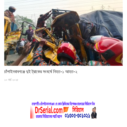
চাঁপাইনবাবগঞ্জে দুই ট্রাকের সংঘর্ষে নিহত-১ আহত-২
১০ মার্চ ২০২৫