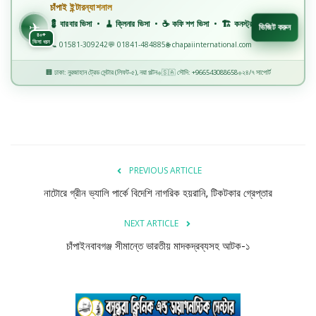
চাঁপাই ইন্টারন্যাশনাল
✈️
💈 বারবার ভিসা • 🧹 ক্লিনার ভিসা • ☕ কফি শপ ভিসা • 🏗️ কনস্ট্রাকশন ভিসা • 🏭 ফ্যাক্টরি ভিসা •
✈
ভিজিট করুন
৪০+
ভিসা ধরন
📞 01581-309242
💬 01841-484885
🌐 chapaiinternational.com
🏢 ঢাকা: নুরজাহান ট্রেড সেন্টার (লিফট-৫), নয়া পল্টন
🇸🇦 সৌদি: +966543088658
২৪/৭ সাপোর্ট
◆
◆
PREVIOUS ARTICLE
নাটোরে গ্রীন ভ্যালি পার্কে বিদেশি নাগরিক হয়রানি, টিকটকার গ্রেপ্তার
NEXT ARTICLE
চাঁপাইনবাবগঞ্জ সীমান্তে ভারতীয় মাদকদ্রব্যসহ আটক-১