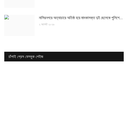
নাসিরনগরে অত্যাচারে অতিষ্ঠ হয়ে মাদকাসক্ত দুই ছেলেকে পুলিশে...
২ আগস্ট ২০২৬
চাঁপাই প্রেস ফেসবুক পেইজ