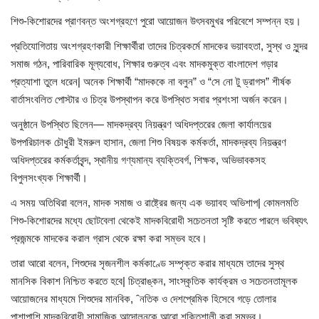
শিশু-কিশোরদের প্রাণবন্ত অংশগ্রহণে পুরো আয়োজন উৎসবমুখর পরিবেশে সম্পন্ন হয়।
খাগড়াছড়ি
প্রতিযোগিতায় অংশগ্রহণকারী শিক্ষার্থীরা তাদের চিত্রকর্মে মাদকের ভয়াবহতা, সুস্থ ও সুন্দর
সমাজ গঠন, পারিবারিক মূল্যবোধ, শিক্ষার গুরুত্ব এবং মাদকমুক্ত বাংলাদেশ গড়ার
ব্রাহ্মণবাড়িয়া
প্রত্যাশা তুলে ধরেন| অনেক শিক্ষার্থী “মাদককে না বলুন” ও “সে নো টু ড্রাগস” শীর্ষক
বার্তাসংবলিত পোস্টার ও চিত্র উপস্থাপন করে উপস্থিত সবার প্রশংসা অর্জন করেন।
পটুয়াখালী
অনুষ্ঠানে উপস্থিত ছিলেন— মাদকদ্রব্য নিয়ন্ত্রণ অধিদপ্তরের জেলা কার্যালয়ের
জাতীয়
উপপরিচালক চৌধুরী ইমরুল হাসান, জেলা শিশু বিষয়ক কর্মকর্তা, মাদকদ্রব্য নিয়ন্ত্রণ
অধিদপ্তরের কর্মকর্তাবৃন্দ, স্থানীয় গণ্যমান্য ব্যক্তিবর্গ, শিক্ষক, অভিভাবকসহ
আন্তর্জাতিক
বিপুলসংখ্যক শিক্ষার্থী।
এ সময় অতিথিরা বলেন, মাদক সমাজ ও রাষ্ট্রের জন্য এক ভয়াবহ অভিশাপ| কোমলমতি
সারাদেশ
শিশু-কিশোরদের মধ্যে ছোটবেলা থেকেই মাদকবিরোধী সচেতনতা সৃষ্টি করতে পারলে ভবিষ্যৎ
প্রজন্মকে মাদকের করাল গ্রাস থেকে রক্ষা করা সম্ভব হবে।
স্বাস্থ্য
তারা আরো বলেন, শিশুদের সৃজনশীল কর্মকাণ্ডে সম্পৃক্ত করার মাধ্যমে তাদের সুস্থ
মানসিক বিকাশ নিশ্চিত করতে হবে| চিত্রাঙ্কন, সাংস্কৃতিক কার্যক্রম ও সচেতনতামূলক
লাইফ স্টাইল
আয়োজনের মাধ্যমে শিশুদের মানবিক, ˆনতিক ও দেশপ্রেমিক হিসেবে গড়ে তোলার
পাশাপাশি মাদকবিরোধী সামাজিক আন্দোলনকে আরো শক্তিশালী করা সম্ভব।