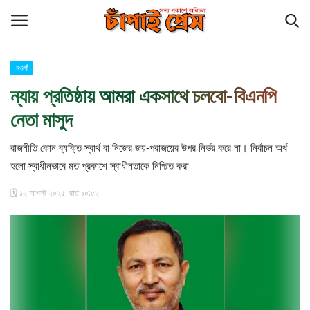
নওগাঁ
Login
Register
ন্যায় প্রতিষ্ঠায় আমরা একসাথে চলবো-বিএনপি
নেতা মাসুদ
হোম
রাজনীতি কোন ব্যক্তি স্বার্থ বা নিজের জয়-পরাজয়ের উপর নির্ভর করে না। নির্বাচন অর্থ
চাঁপাইনবাবগঞ্জ সীমান্ত
হলো স্বাধীনভাবে মত প্রকাশে স্বাধীনতাকে নিশ্চিত করা
বিনোদন
🗓️ ১২ আগস্ট ২০২৫, রাত ১০:৫২
চাঁপাই প্রেস পরিবার
কুমিল্লা
আমাদের সম্পর্কে