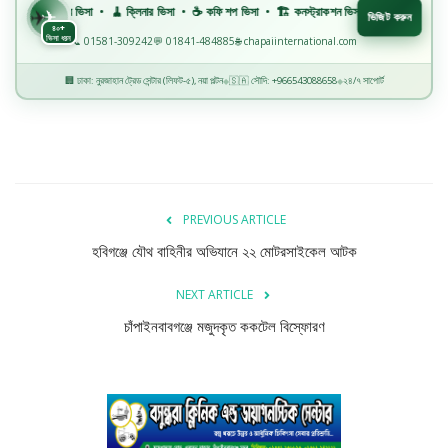
 বারবার ভিসা • 🧹 ক্লিনার ভিসা • ☕ কফি শপ ভিসা • 🏗️ কনস্ট্রাকশন ভিসা • 🏭 ফ্যাক্টরি ভিসা • 🏥 মহি
✈
ভিজিট করুন
৪০+
ভিসা ধরন
📞 01581-309242
💬 01841-484885
🌐 chapaiinternational.com
🏢 ঢাকা: নুরজাহান ট্রেড সেন্টার (লিফট-৫), নয়া পল্টন
🇸🇦 সৌদি: +966543088658
২৪/৭ সাপোর্ট
◆
◆
PREVIOUS ARTICLE
‎হবিগঞ্জে যৌথ বাহিনীর অভিযানে ২২ মোটরসাইকেল আটক
NEXT ARTICLE
চাঁপাইনবাবগঞ্জে মজুদকৃত ককটেল বিস্ফোরণ