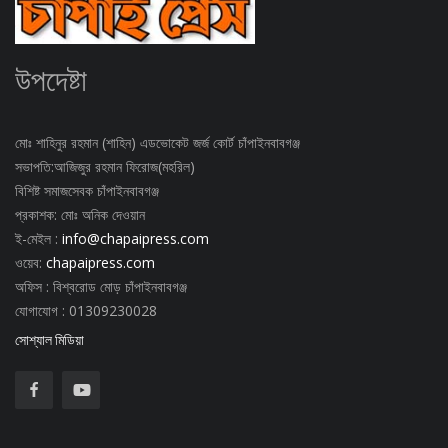
উপদেষ্টা
মোঃ শাহিনুর রহমান (শাহিন) এডভোকেট জর্জ কোর্ট চাঁপাইনবাবগঞ্জ
সভাপতি:আজিজুর রহমান ফিরোজ(মহরিল)
বিশিষ্ট সমাজসেবক চাঁপাইনবাবগঞ্জ
প্রকাশক: মোঃ অনিক দেওয়ান
ই-মেইল :
info@chapaipress.com
ওয়েব:
chapaipress.com
অফিস : বিশ্বরোড মোড় চাঁপাইনবাবগঞ্জ
যোগাযোগ : 01309230028
সোশ্যাল মিডিয়া