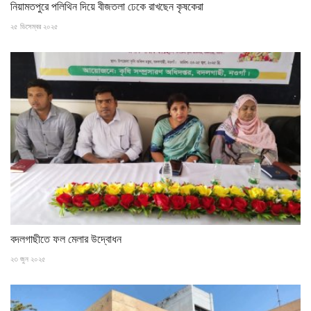
নিয়ামতপুরে পলিথিন দিয়ে বীজতলা ঢেকে রাখছেন কৃষকেরা
২৫ ডিসেম্বর ২০২৫
বদলগাছীতে ফল মেলার উদ্বোধন
২৩ জুন ২০২৫