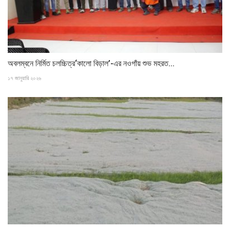
অবলম্বনে নির্মিত চলচ্চিত্র‘কালো বিড়াল’-এর নওগাঁয় শুভ মহরত...
১৭ জানুয়ারি ২০২৬