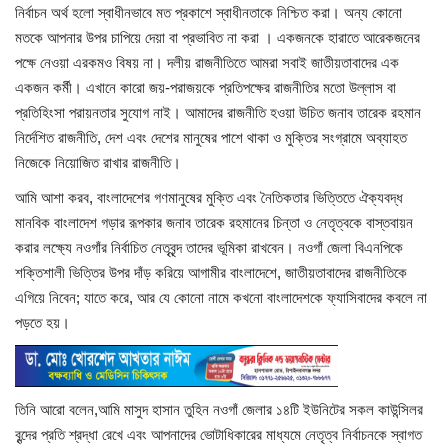
নির্বাচন অর্থ হলো স্বাধীনভাবে মত প্রকাশে স্বাধীনতাকে নিশ্চিত করা। অন্য কোনো
মতকে আপনার উপর চাপিয়ে দেয়া বা প্রভাবিত না করা । একজনকে হারাতে আরেকজনের
খাগড়াছড়ি
পক্ষে নেওয়া এরকমও বিষয় না। দলীয় রাজনীতিতে আমরা সবাই জাতীয়তাবাদের এক
একজন কর্মী। এখানে কারো জয়-পরাজয়কে প্রতিপক্ষের রাজনীতির মতো উল্লাস বা
ব্রাহ্মণবাড়িয়া
প্রতিহিংসা পরায়নতার সুযোগ নাই। আমাদের রাজনীতি হওয়া উচিত জনাব তারেক রহমান
নির্দেশিত রাজনীতি, দেশ এবং দেশের মানুষের পাশে থাকা ও মুক্তির সংগ্রামে অব্যাহত
পটুয়াখালী
নিজেকে নিয়োজিত রাখার রাজনীতি।
জাতীয়
আমি আশা করব, বাংলাদেশের গণমানুষের মুক্তি এবং নৈতিকতার ভিত্তিতে ঐক্যবদ্ধ
মানবিক বাংলাদেশ গড়ার রূপকার জনাব তারেক রহমানের চিন্তা ও নেতৃত্বকে বাস্তবায়ন
করার লক্ষ্যে নওগাঁর নির্বাচিত নেতৃবৃন্দ তাদের ভূমিকা রাখবেন। নওগাঁ জেলা বিএনপিকে
আন্তর্জাতিক
শক্তিশালী ভিত্তির উপর দাঁড় করিয়ে আগামীর বাংলাদেশে, জাতীয়তাবাদের রাজনীতিকে
এগিয়ে নিবেন; যাতে করে, আর যে কোনো নামে কখনো বাংলাদেশকে ফ্যাসিবাদের কবলে না
সারাদেশ
পড়তে হয়।
স্বাস্থ্য
লাইফ স্টাইল
তিনি আরো বলেন,আমি মাসুদ হাসান তুহিন নওগাঁ জেলার ১৪টি ইউনিটের সকল কাউন্সিলর
বৃন্দের প্রতি শ্রদ্ধা রেখে এবং আপনাদের ভোটাধিকারের মাধ্যমে নেতৃত্ব নির্বাচনকে স্বাগত