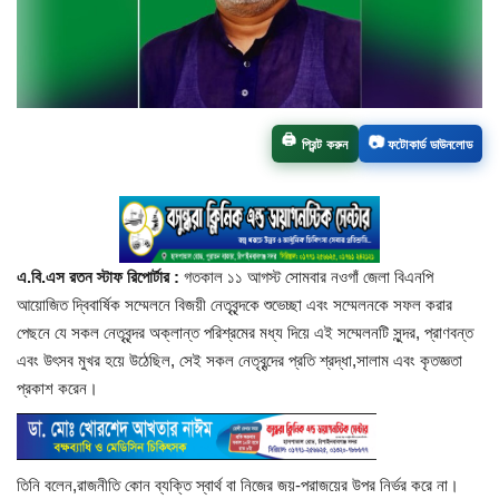
চাঁপাইনবাবগঞ্জ সদর
রাজশাহী বিভাগ
🖨️
📷
প্রিন্ট করুন
ফটোকার্ড ডাউনলোড
নাচোল
শিবগঞ্জ
গোমস্তাপুর
এ.বি.এস রতন স্টাফ রিপোর্টার :
গতকাল ১১ আগস্ট সোমবার নওগাঁ জেলা বিএনপি
আয়োজিত দ্বিবার্ষিক সম্মেলনে বিজয়ী নেতৃবৃন্দকে শুভেচ্ছা এবং সম্মেলনকে সফল করার
ভোলাহাট
পেছনে যে সকল নেতৃবৃন্দর অক্লান্ত পরিশ্রমের মধ্য দিয়ে এই সম্মেলনটি সুন্দর, প্রাণবন্ত
এবং উৎসব মুখর হয়ে উঠেছিল, সেই সকল নেতৃবৃন্দের প্রতি শ্রদ্ধা,সালাম এবং কৃতজ্ঞতা
নওগাঁ
প্রকাশ করেন।
রংপুর
তিনি বলেন,রাজনীতি কোন ব্যক্তি স্বার্থ বা নিজের জয়-পরাজয়ের উপর নির্ভর করে না।
চট্টগ্রাম