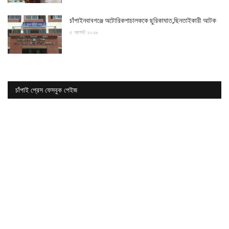
চাঁপাইনবাবগঞ্জে অটোরিকশাচালককে ছুরিকাঘাত,ছিনতাইকারী আটক
৫ আগস্ট ২০২৬
চাঁপাই প্রেস ফেসবুক পেইজ