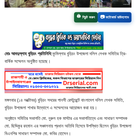
চাঁপাইনবাবগঞ্জ সদর
📷
🖨️
প্রিন্ট করুন
ফটোকার্ড ডাউনলোড
রাজশাহী বিভাগ
নাচোল
মোঃ আবদুল্লাহ বুড়িচং প্রতিনিধি:
কুমিল্লার বুড়িচং উপজেলা দলিল লেখক সমিতির ত্রি-
শিবগঞ্জ
বার্ষিক সম্মেলন অনুষ্ঠিত হয়েছে।
গোমস্তাপুর
ভোলাহাট
মঙ্গলবার (১৪ অক্টোবর) বুড়িচং সদরের পানসী রেস্টুরেন্টে বাংলাদেশ দলিল লেখক সমিতি,
নওগাঁ
বুড়িচং উপজেলা শাখার উদ্যোগে এ সম্মেলনের আয়োজন করা হয়।
অনুষ্ঠানে সমিতির সভাপতি মো. নুরুল হক মাস্টার এর সভাপতিত্বে এবং সাধারণ সম্পাদক
রংপুর
মো. ছিদ্দিকুর রহমান এর সঞ্চালনায় প্রধান অতিথি হিসেবে উপস্থিত ছিলেন বুড়িচং উপজেলা
বিএনপির সাধারণ সম্পাদক মো. কবির হোসেন।
চট্টগ্রাম