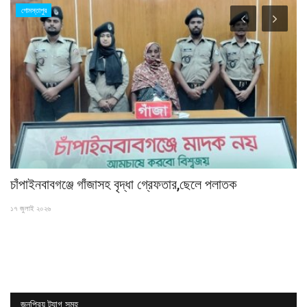
গোমস্তাপুর
চাঁপাইনবাবগঞ্জে গাঁজাসহ বৃদ্ধা গ্রেফতার,ছেলে পলাতক
পা
১৭ জুলাই ২০২৬
১৭ 
জনপ্রিয় ট্যাগ সমূহ