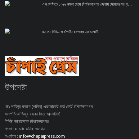
এসএসসিতে ১২৬৬ নম্বর পেয়ে চাঁপাইনবাবগঞ্জ জেলায় মেয়েদের মধ্যে...
৪৩ তম বিসিএসে চাঁপাইনবাবগঞ্জের ২৩ মেধাবী
উপদেষ্টা
মোঃ শাহিনুর রহমান (শাহিন) এডভোকেট জর্জ কোর্ট চাঁপাইনবাবগঞ্জ
সভাপতি:আজিজুর রহমান ফিরোজ(মহরিল)
বিশিষ্ট সমাজসেবক চাঁপাইনবাবগঞ্জ
প্রকাশক: মোঃ অনিক দেওয়ান
ই-মেইল :
info@chapaipress.com