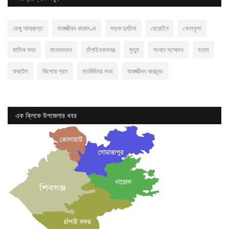
ডেঙ্গু আক্রান্ত
যাবজ্জীবন কারাদণ্ড
সড়ক দুর্ঘটনা
হেরোইন
খেলাধুলা
মাসিক সভা
মানববন্ধন
চাঁপাইনবাবগঞ্জ
মৃত্যু
সংবাদ সম্মেলন
হত্যা
ককটেল
কিশোর গ্যাং
মতবিনিময় সভা
যাবজ্জীবন কারাদন্ড
এক ক্লিকে উপজেলার খবর