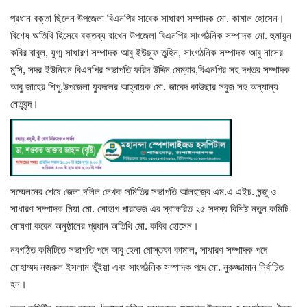
প্রধান বক্তা ছিলেন উপজেলা বিএনপির সাবেক সাধারণ সম্পাদক মো. কামাল হোসেন।
খাগড়াছড়ি
বিশেষ অতিথি হিসেবে বক্তব্য রাখেন উপজেলা বিএনপির সাংগঠনিক সম্পাদক মো. হুমায়ুন
কবির বাবুল, যুগ্ম সাধারণ সম্পাদক আবু ইউছুফ তুহিন, সাংগঠনিক সম্পাদক আবু নাসের
ব্রাহ্মণবাড়িয়া
মুন্সি, সদর ইউনিয়ন বিএনপির সভাপতি ফরিদ উদ্দিন মেম্বার,বিএনপির সহ দপ্তর সম্পাদক
আবু জাহের শিপু,উপজেলা যুবদলের আহ্বায়ক মো. জাবেদ কাউছার সবুজ সহ অন্যান্য
পটুয়াখালী
নেতৃবৃন্দ।
জাতীয়
আন্তর্জাতিক
সম্মেলনের শেষে জেলা দলিল লেখক সমিতির সভাপতি আলহাজ্ব এম.এ এইচ. মন্জু ও
সারাদেশ
সাধারণ সম্পাদক মিয়া মো. সোহাগ পারভেজ এর স্বাক্ষরিত ২৫ সদস্য বিশিষ্ট নতুন কমিটি
ঘোষণা করেন অনুষ্ঠানের প্রধান অতিথি মো. কবির হোসেন।
স্বাস্থ্য
নবগঠিত কমিটিতে সভাপতি পদে আবু হেনা মোস্তফা কামাল, সাধারণ সম্পাদক পদে
মোহাম্মদ নজরুল ইসলাম ভূঁইয়া এবং সাংগঠনিক সম্পাদক পদে মো. নুরুজ্জামান নির্বাচিত
লাইফ স্টাইল
হন।