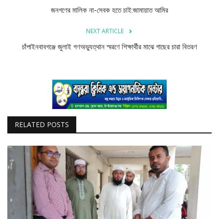
জনগণের মালিক না-সেবক হতে চাই:জামায়াত আমির
NEXT ARTICLE
চাঁপাইনবাবগঞ্জে জুলাই গণঅভ্যুত্থান স্মরণে শিক্ষার্থীর মাঝে গাছের চারা বিতরণ
RELATED POSTS