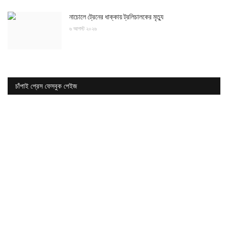
নাচোলে ট্রেনের ধাক্কায় ট্রলিচালকের মৃত্যু
৬ আগস্ট ২০২৬
চাঁপাই প্রেস ফেসবুক পেইজ