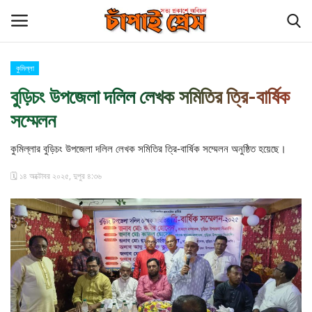
কুমিল্লা
Login
Register
বুড়িচং উপজেলা দলিল লেখক সমিতির ত্রি-বার্ষিক
সম্মেলন
হোম
কুমিল্লার বুড়িচং উপজেলা দলিল লেখক সমিতির ত্রি-বার্ষিক সম্মেলন অনুষ্ঠিত হয়েছে।
বিনোদন
🗓️ ১৪ অক্টোবর ২০২৫, দুপুর ৪:৩৬
চাঁপাই প্রেস পরিবার
কুমিল্লা
চাঁপাইনবাবগঞ্জ সীমান্ত
আমাদের সম্পর্কে