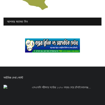
আপনার মতামত দিন
সর্বাধিক দেখা পোস্ট
এসএসসি পরীক্ষায় সর্বোচ্চ ১২৭০ নম্বর পেয়ে চাঁপাইনবাবগঞ্জ...