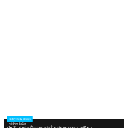
চাঁপাইনবাবগঞ্জ সীমান্ত
সর্বাধিক নিউজ
চাঁপাইনবাবগঞ্জ সীমান্তে ভারতীয় মাদকদ্রব্যসহ আটক-১