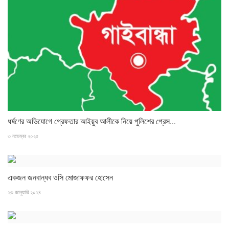
ধর্ষণের অভিযোগে গ্রেফতার আইয়ুব আলীকে নিয়ে পুলিশের প্রেস...
৩ নভেম্বর ২০২৫
একজন জনবান্ধব ওসি মোজাফফর হোসেন
২৩ জানুয়ারি ২০২৪