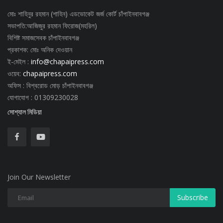
মোঃ শাহিনুর রহমান (শাহিন) এডভোকেট জর্জ কোর্ট চাঁপাইনবাবগঞ্জ
সভাপতি:আজিজুর রহমান ফিরোজ(মহরিল)
বিশিষ্ট সমাজসেবক চাঁপাইনবাবগঞ্জ
প্রকাশক: মোঃ অনিক দেওয়ান
ই-মেইল :
info@chapaipress.com
ওয়েব:
chapaipress.com
অফিস : বিশ্বরোড মোড় চাঁপাইনবাবগঞ্জ
যোগাযোগ : 01309230028
সোশ্যাল মিডিয়া
Join Our Newsletter
Subscribe