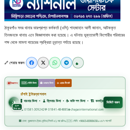
বিজ্ঞান ও প্রযুক্তি
খেলাধুলা
ঠাকুরগাঁও সদর থানার ভারপ্রাপ্ত কর্মকর্তা (ওসি) শাহজাহান আলী জানান, আটককৃত
অপরাধ
তিনজনকে থানায় এনে জিজ্ঞাসাবাদ করা হয়েছে। এ ঘটনায় ভুক্তভোগী কিশোরীর পরিবারের
পক্ষ থেকে মামলা দায়েরের প্রক্রিয়া চূড়ান্ত পর্যায়ে রয়েছে।
রাজনীতি
🔗 শেয়ার করুন
|
বিজ্ঞাপন
🇸🇦 সৌদি ভিসা
🕋 ওমরাহ ভিসা
✈️ এয়ার টিকেট
চাঁপাই ইন্টারন্যাশনাল
✈️
💈 বারবার ভিসা • 🧹 ক্লিনার ভিসা • ☕ কফি শপ ভিসা • 🏗️ কনস্ট্রাকশন ভিসা • 🏭 ফ্যাক্টরি ভিস
✈
ভিজিট করুন
৪০+
ভিসা ধরন
📞 01581-309242
💬 01841-484885
🌐 chapaiinternational.com
🏢 ঢাকা: নুরজাহান ট্রেড সেন্টার (লিফট-৫), নয়া পল্টন
🇸🇦 সৌদি: +966543088658
২৪/৭ সাপোর্ট
◆
◆