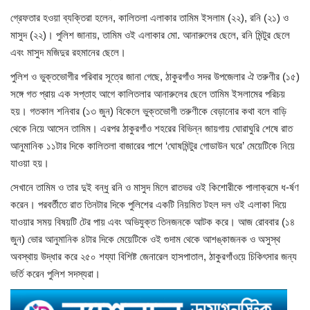
গ্রেফতার হওয়া ব্যক্তিরা হলেন, কালিতলা এলাকার তামিম ইসলাম (২২), রনি (২১) ও
খাগড়াছড়ি
মাসুদ (২২)। পুলিশ জানায়, তামিম ওই এলাকার মো. আনারুলের ছেলে, রনি মিন্টুর ছেলে
এবং মাসুদ মজিদুর রহমানের ছেলে।
ব্রাহ্মণবাড়িয়া
পুলিশ ও ভুক্তভোগীর পরিবার সূত্রে জানা গেছে, ঠাকুরগাঁও সদর উপজেলার ঐ তরুণীর (১৫)
সঙ্গে গত প্রায় এক সপ্তাহ আগে কালিতলার আনারুলের ছেলে তামিম ইসলামের পরিচয়
পটুয়াখালী
হয়। গতকাল শনিবার (১৩ জুন) বিকেলে ভুক্তভোগী তরুণীকে বেড়ানোর কথা বলে বাড়ি
থেকে নিয়ে আসেন তামিম। এরপর ঠাকুরগাঁও শহরের বিভিন্ন জায়গায় ঘোরাঘুরি শেষে রাত
জাতীয়
আনুমানিক ১১টার দিকে কালিতলা বাজারের পাশে ‘ঘোষমিন্টুর গোডাউন ঘরে’ মেয়েটিকে নিয়ে
যাওয়া হয়।
আন্তর্জাতিক
সেখানে তামিম ও তার দুই বন্ধু রনি ও মাসুদ মিলে রাতভর ওই কিশোরীকে পালাক্রমে ধ-র্ষণ
করেন। পরবর্তীতে রাত তিনটার দিকে পুলিশের একটি নিয়মিত টহল দল ওই এলাকা দিয়ে
সারাদেশ
যাওয়ার সময় বিষয়টি টের পায় এবং অভিযুক্ত তিনজনকে আটক করে। আজ রোববার (১৪
জুন) ভোর আনুমানিক ৪টার দিকে মেয়েটিকে ওই গুদাম থেকে আশঙ্কাজনক ও অসুস্থ
স্বাস্থ্য
অবস্থায় উদ্ধার করে ২৫০ শয্যা বিশিষ্ট জেনারেল হাসপাতাল, ঠাকুরগাঁওয়ে চিকিৎসার জন্য
ভর্তি করেন পুলিশ সদস্যরা।
লাইফ স্টাইল