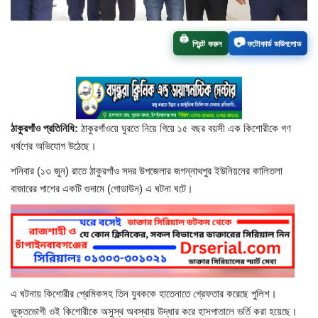
চাঁপাইনবাবগঞ্জ সদর
📷
🖨️
প্রিন্ট করুন
ফটোকার্ড ডাউনলোড
রাজশাহী বিভাগ
নাচোল
ঠাকুরগাঁও প্রতিনিধি:
ঠাকুরগাঁওয়ে ঘুরতে নিয়ে গিয়ে ১৫ বছর বয়সী এক কিশোরীকে গণ
শিবগঞ্জ
ধর্ষণের অভিযোগ উঠেছে।
গোমস্তাপুর
শনিবার (১৩ জুন) রাতে ঠাকুরগাঁও সদর উপজেলার জগন্নাথপুর ইউনিয়নের কালিতলা
বাজারের পাশের একটি গুদামে (গোডাউন) এ ঘটনা ঘটে।
ভোলাহাট
নওগাঁ
রংপুর
এ ঘটনায় কিশোরীর প্রেমিকসহ তিন যুবককে হাতেনাতে গ্রেফতার করেছে পুলিশ।
ভুক্তভোগী ওই কিশোরীকে অসুস্থ অবস্থায় উদ্ধার করে হাসপাতালে ভর্তি করা হয়েছে।
চট্টগ্রাম