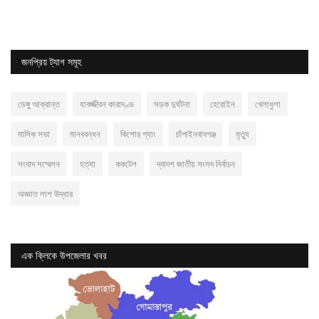
জনপ্রিয় ট্যাগ সমূহ
ডেঙ্গু আক্রান্ত
যাবজ্জীবন কারাদণ্ড
সড়ক দুর্ঘটনা
হেরোইন
খেলাধুলা
মাসিক সভা
মানববন্ধন
কিশোর গ্যাং
চাঁপাইনবাবগঞ্জ
মৃত্যু
সংবাদ সম্মেলন
হত্যা
ককটেল
দ্বাদশ জাতীয় সংসদ নির্বাচন
অজ্ঞাত লাশ উদ্ধার
এক ক্লিকে উপজেলার খবর