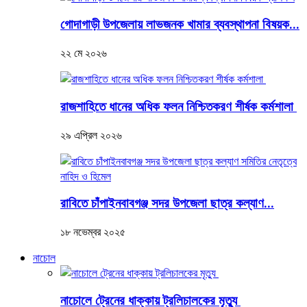
গোদাগাড়ী উপজেলায় লাভজনক খামার ব্যবস্থাপনা বিষয়ক...
২২ মে ২০২৬
রাজশাহিতে ধানের অধিক ফলন নিশ্চিতকরণ শীর্ষক কর্মশালা
২৯ এপ্রিল ২০২৬
রাবিতে চাঁপাইনবাবগঞ্জ সদর উপজেলা ছাত্র কল্যাণ...
১৮ নভেম্বর ২০২৫
নাচোল
নাচোলে ট্রেনের ধাক্কায় ট্রলিচালকের মৃত্যু