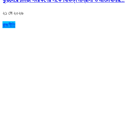
বুড়িচংয়ে চামড়া সংরক্ষণের লক্ষে বিভিন্ন মাদ্রাসা ও এতিমখানায়...
২১ মে ২০২৬
রাজনীতি