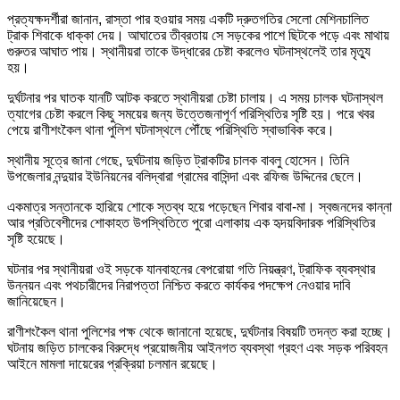
প্রত্যক্ষদর্শীরা জানান, রাস্তা পার হওয়ার সময় একটি দ্রুতগতির সেলো মেশিনচালিত
ট্রাক শিবাকে ধাক্কা দেয়। আঘাতের তীব্রতায় সে সড়কের পাশে ছিটকে পড়ে এবং মাথায়
গুরুতর আঘাত পায়। স্থানীয়রা তাকে উদ্ধারের চেষ্টা করলেও ঘটনাস্থলেই তার মৃত্যু
হয়।
দুর্ঘটনার পর ঘাতক যানটি আটক করতে স্থানীয়রা চেষ্টা চালায়। এ সময় চালক ঘটনাস্থল
ত্যাগের চেষ্টা করলে কিছু সময়ের জন্য উত্তেজনাপূর্ণ পরিস্থিতির সৃষ্টি হয়। পরে খবর
পেয়ে রাণীশংকৈল থানা পুলিশ ঘটনাস্থলে পৌঁছে পরিস্থিতি স্বাভাবিক করে।
স্থানীয় সূত্রে জানা গেছে, দুর্ঘটনায় জড়িত ট্রাকটির চালক বাবলু হোসেন। তিনি
উপজেলার নন্দুয়ার ইউনিয়নের বলিদ্বারা গ্রামের বাসিন্দা এবং রফিজ উদ্দিনের ছেলে।
একমাত্র সন্তানকে হারিয়ে শোকে স্তব্ধ হয়ে পড়েছেন শিবার বাবা-মা। স্বজনদের কান্না
আর প্রতিবেশীদের শোকাহত উপস্থিতিতে পুরো এলাকায় এক হৃদয়বিদারক পরিস্থিতির
সৃষ্টি হয়েছে।
ঘটনার পর স্থানীয়রা ওই সড়কে যানবাহনের বেপরোয়া গতি নিয়ন্ত্রণ, ট্রাফিক ব্যবস্থার
উন্নয়ন এবং পথচারীদের নিরাপত্তা নিশ্চিত করতে কার্যকর পদক্ষেপ নেওয়ার দাবি
জানিয়েছেন।
রাণীশংকৈল থানা পুলিশের পক্ষ থেকে জানানো হয়েছে, দুর্ঘটনার বিষয়টি তদন্ত করা হচ্ছে।
ঘটনায় জড়িত চালকের বিরুদ্ধে প্রয়োজনীয় আইনগত ব্যবস্থা গ্রহণ এবং সড়ক পরিবহন
আইনে মামলা দায়েরের প্রক্রিয়া চলমান রয়েছে।