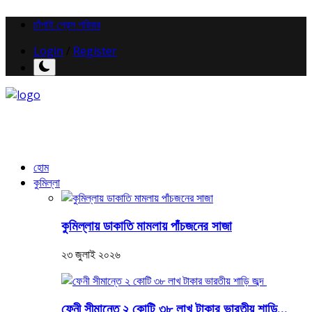
চাঁপাই প্রেস পরিবার
Login
/
Register
হোম
কুমিল্লা
কুমিল্লায় ডাকাতি মামলায় পাঁচজনের সাজা
২৩ জুলাই ২০২৬
ফেনী সীমান্তে ২ কোটি ৩৮ লাখ টাকার ভারতীয় শাড়ি...