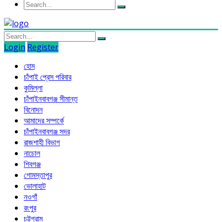
Login
Register
হোম
চাঁপাই প্রেস পরিবার
কুমিল্লা
চাঁপাইনবাবগঞ্জ সীমান্ত
বিনোদন
আমাদের সম্পর্কে
চাঁপাইনবাবগঞ্জ সদর
রাজশাহী বিভাগ
নাচোল
শিবগঞ্জ
গোমস্তাপুর
ভোলাহাট
নওগাঁ
রংপুর
চট্টগ্রাম