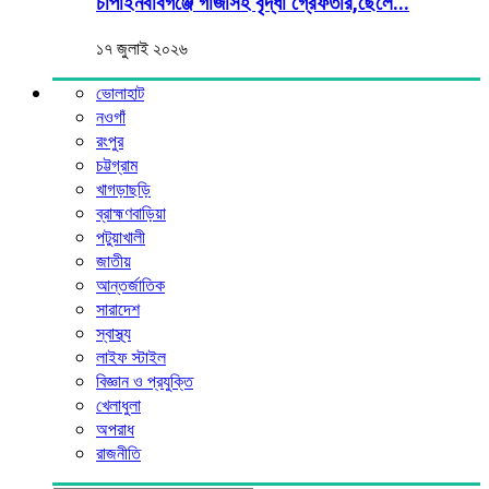
চাঁপাইনবাবগঞ্জে গাঁজাসহ বৃদ্ধা গ্রেফতার,ছেলে...
১৭ জুলাই ২০২৬
ভোলাহাট
নওগাঁ
রংপুর
চট্টগ্রাম
খাগড়াছড়ি
ব্রাহ্মণবাড়িয়া
পটুয়াখালী
জাতীয়
আন্তর্জাতিক
সারাদেশ
স্বাস্থ্য
লাইফ স্টাইল
বিজ্ঞান ও প্রযুক্তি
খেলাধুলা
অপরাধ
রাজনীতি