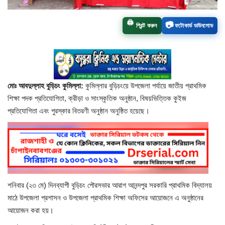
চাঁপাইনবাবগঞ্জ সদর
📷
🖨️
প্রিন্ট করুন
ফটোকার্ড ডাউনলোড
রাজশাহী বিভাগ
নাচোল
মোঃ আবদুল্লাহ বুড়িচং কুমিল্লা:
কুমিল্লার বুড়িচংয়ে উপজেলা পর্যায়ে জাতীয় প্রাথমিক
শিবগঞ্জ
শিক্ষা পদক প্রতিযোগিতা, ক্রীড়া ও সাংস্কৃতিক অনুষ্ঠান, বিষয়ভিত্তিক কুইজ
প্রতিযোগিতা এবং পুরস্কার বিতরণী অনুষ্ঠান অনুষ্ঠিত হয়েছে।
গোমস্তাপুর
ভোলাহাট
নওগাঁ
শনিবার (২৩ মে) দিনব্যাপী বুড়িচং পৌরসভার আরাগ আনন্দপুর সরকারি প্রাথমিক বিদ্যালয়
রংপুর
মাঠে উপজেলা প্রশাসন ও উপজেলা প্রাথমিক শিক্ষা অফিসের আয়োজনে এ অনুষ্ঠানের
আয়োজন করা হয়।
চট্টগ্রাম