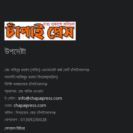
উপদেষ্টা
মোঃ শাহিনুর রহমান (শাহিন) এডভোকেট জর্জ কোর্ট চাঁপাইনবাবগঞ্জ
সভাপতি:আজিজুর রহমান ফিরোজ(মহরিল)
বিশিষ্ট সমাজসেবক চাঁপাইনবাবগঞ্জ
প্রকাশক: মোঃ অনিক দেওয়ান
ই-মেইল :
info@chapaipress.com
ওয়েব:
chapaipress.com
অফিস : বিশ্বরোড মোড় চাঁপাইনবাবগঞ্জ
যোগাযোগ : 01309230028
সোশ্যাল মিডিয়া