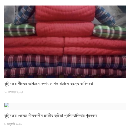
বুড়িচংয়ে শীতের আগমনে লেপ-তোশক বানাতে ব্যস্ত কারিগররা
১৮ নভেম্বর ২০২৫
বুড়িচংয়ে ৫৪তম শীতকালীন জাতীয় ক্রীড়া প্রতিযোগিতার পুরস্কার...
৮ জানুয়ারি ২০২৬