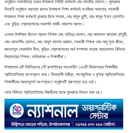
অনুষ্ঠানে সভাপতিত্ব করেন উপজেলা নির্বাহী কর্মকর্তা মোঃ তানভীর হোসেন। পুরস্কার
বিতরণী অনুষ্ঠানে বক্তব্য রাখেন উপজেলা শিক্ষা কর্মকর্তা ফওজিয়া আক্তার, সহকারী
খাগড়াছড়ি
উপজেলা শিক্ষা কর্মকর্তা খন্দকার উম্মে সালমা, মোঃ মামুন মুন্সী, মোঃ মাসুদ ইবনে হোসাইন
এবং বুড়িচং প্রেসক্লাবের সভাপতি কাজী খোরশেদ আলম।
ব্রাহ্মণবাড়িয়া
এসময় উপস্থিত ছিলেন প্রধান শিক্ষক মোঃ অহিদুর রহমান, মোঃ জামসেদ আহমেদ চৌধুরী,
মোঃ আলমগীর হোসেন, মোঃ আবুল কালাম আজাদ, সহকারী শিক্ষক মোঃ আবু মূসা জীবন,
পটুয়াখালী
জান্নাতুল ফেরদাউস বীনা, বুড়িচং প্রেসক্লাবের অর্থ সম্পাদক ফয়েজ আহমেদসহ বিভিন্ন
বিদ্যালয়ের শিক্ষক, অভিভাবক ও শিক্ষার্থীরা।
জাতীয়
উপজেলার ৯টি ইউনিয়নের ৫টি ক্লাস্টারের আওতাধীন ১৪৯টি বিদ্যালয়ের শিক্ষার্থীরা
আন্তর্জাতিক
প্রতিযোগিতায় অংশগ্রহণ করে। দিনব্যাপী ক্রীড়া, সাংস্কৃতিক ও কুইজ প্রতিযোগিতায়
শিক্ষার্থীদের স্বতঃস্ফূর্ত অংশগ্রহণে অনুষ্ঠানটি প্রাণবন্ত হয়ে ওঠে।
সারাদেশ
শেষে বিভিন্ন প্রতিযোগিতায় বিজয়ীদের মাঝে পুরস্কার বিতরণ করা হয়।
স্বাস্থ্য
লাইফ স্টাইল