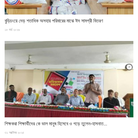
বুড়িচংয়ে দেড় শতাধিক অসহায় পরিবারের মাঝে ঈদ সামগ্রী বিতরণ
১৮ মার্চ ২০২৬
শিক্ষকরা শিক্ষার্থীদের কে ভাল মানুষ হিসেবে ও গড়ে তুলেন-হাসনাত...
৩১ অক্টোবর ২০২৫