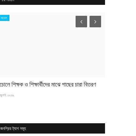
নাচোল
পটুয়াখালী
চোলে শিক্ষক ও শিক্ষার্থীদের মাঝে গাছের চারা বিতরণ
পবিপ্রবির নতুন
রহমান
জুলাই ২০২৬
২৭ জুলাই ২০২৬
জনপ্রিয় ট্যাগ সমূহ