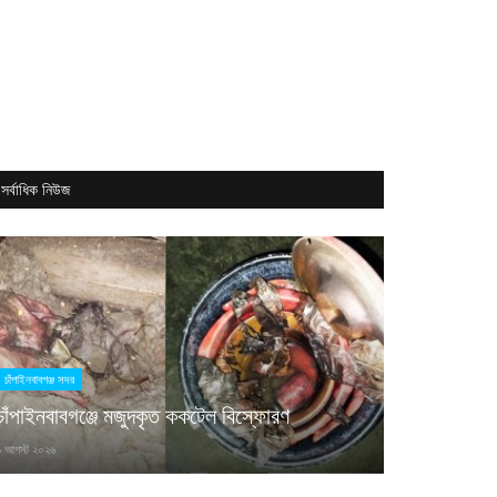
সর্বাধিক নিউজ
চাঁপাইনবাবগঞ্জ সদর
চাঁপাইনবাবগঞ্জে মজুদকৃত ককটেল বিস্ফোরণ
৯ আগস্ট ২০২৬