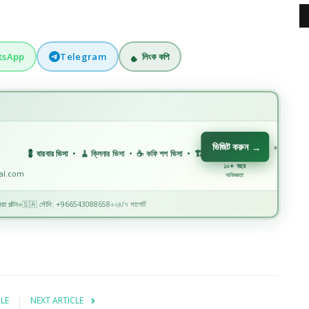
tsApp
Telegram
লিংক কপি
ভিজিট করুন
→
💈 বারবার ভিসা • 🧹 ক্লিনার ভিসা • ☕ কফি শপ ভিসা • 🏗️ কনস্ট্রাকশন ভিসা • 🏭 ফ্যাক্টরি ভিসা • 🏥 ম
১০+ বছর
nal.com
অভিজ্ঞতা
়া পল্টন
🇸🇦 সৌদি: +966543088658
২৪/৭ সাপোর্ট
◆
◆
CLE
NEXT ARTICLE