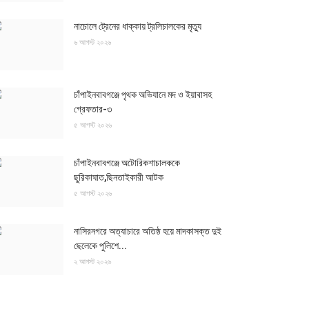
নাচোলে ট্রেনের ধাক্কায় ট্রলিচালকের মৃত্যু
৬ আগস্ট ২০২৬
চাঁপাইনবাবগঞ্জে পৃথক অভিযানে মদ ও ইয়াবাসহ
গ্রেফতার-৩
৫ আগস্ট ২০২৬
চাঁপাইনবাবগঞ্জে অটোরিকশাচালককে
ছুরিকাঘাত,ছিনতাইকারী আটক
৫ আগস্ট ২০২৬
নাসিরনগরে অত্যাচারে অতিষ্ঠ হয়ে মাদকাসক্ত দুই
ছেলেকে পুলিশে...
২ আগস্ট ২০২৬