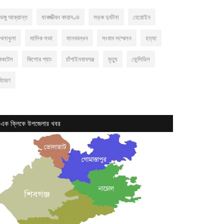
েঙ্গু আক্রান্ত
যাবজ্জীবন কারাদণ্ড
সড়ক দুর্ঘটনা
হেরোইন
খেলাধুলা
মাসিক সভা
মানববন্ধন
সংবাদ সম্মেলন
হত্যা
ককটেল
কিশোর গ্যাং
চাঁপাইনবাবগঞ্জ
মৃত্যু
ফেন্সিডিল
বিতরণ
এক ক্লিকে উপজেলার খবর