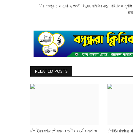
নিয়ামতপুর-১ ও মান্দা-২ পল্লী বিদ্যুৎ সমিতির নতুন পরিচালক মুশফি
রহ
RELATED POSTS
চাঁপাইনবাবগঞ্জ পৌরসভার ৬টি ওয়ার্ডে রাস্তা ও
চাঁপাইনবাবগঞ্জে ব