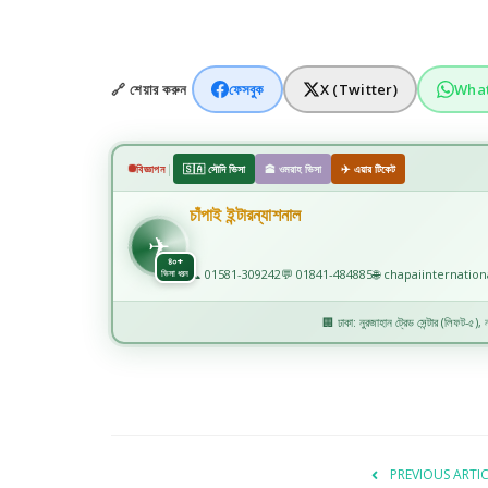
🔗 শেয়ার করুন
ফেসবুক
X (Twitter)
Wha
|
বিজ্ঞাপন
🇸🇦 সৌদি ভিসা
🕋 ওমরাহ ভিসা
✈️ এয়ার টিকেট
চাঁপাই ইন্টারন্যাশনাল
✈
✈️
৪০+
📞 01581-309242
💬 01841-484885
🌐 chapaiinternatio
ভিসা ধরন
🏢 ঢাকা: নুরজাহান ট্রেড সেন্টার (লিফট-৫), নয
PREVIOUS ARTI