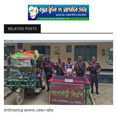
RELATED POSTS
চাঁপাইনবাবগঞ্জে মাদকসহ একজন আটক