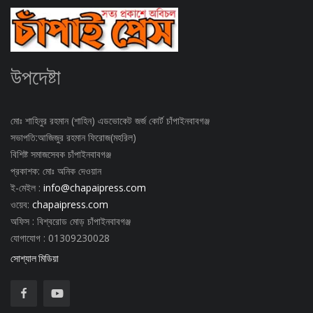
উপদেষ্টা
মোঃ শাহিনুর রহমান (শাহিন) এডভোকেট জর্জ কোর্ট চাঁপাইনবাবগঞ্জ
সভাপতি:আজিজুর রহমান ফিরোজ(মহরিল)
বিশিষ্ট সমাজসেবক চাঁপাইনবাবগঞ্জ
প্রকাশক: মোঃ অনিক দেওয়ান
ই-মেইল :
info@chapaipress.com
ওয়েব:
chapaipress.com
অফিস : বিশ্বরোড মোড় চাঁপাইনবাবগঞ্জ
যোগাযোগ : 01309230028
সোশ্যাল মিডিয়া