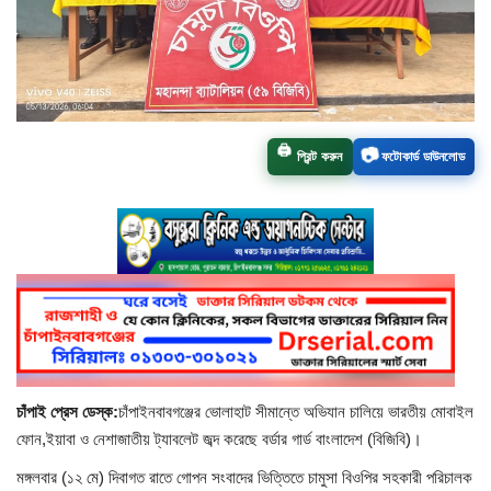
চাঁপাইনবাবগঞ্জ সদর
রাজশাহী বিভাগ
নাচোল
📷
🖨️
প্রিন্ট করুন
ফটোকার্ড ডাউনলোড
শিবগঞ্জ
গোমস্তাপুর
ভোলাহাট
নওগাঁ
চাঁপাই প্রেস ডেস্ক:
চাঁপাইনবাবগঞ্জের ভোলাহাট সীমান্তে অভিযান চালিয়ে ভারতীয় মোবাইল
রংপুর
ফোন,ইয়াবা ও নেশাজাতীয় ট্যাবলেট জব্দ করেছে বর্ডার গার্ড বাংলাদেশ (বিজিবি)।
মঙ্গলবার (১২ মে) দিবাগত রাতে গোপন সংবাদের ভিত্তিতে চামুসা বিওপির সহকারী পরিচালক
চট্টগ্রাম