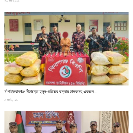
৩০ মার্চ ২০২৬
চাঁপাইনবাবগঞ্জ সীমান্তে হলুদ-মরিচের বস্তায় মাদকসহ একজন...
৫ মার্চ ২০২৬