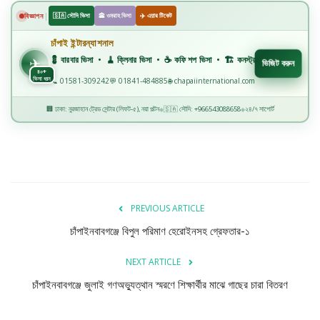
বিজ্ঞান ও প্রযুক্তি
|
বিজ্ঞাপন
🇸🇦 সৌদি ভিসা
🕋 ওমরাহ ভিসা
✈️ এয়ার টিকেট
খেলাধুলা
চাঁপাই ইন্টারন্যাশনাল
✈️
💈 বারবার ভিসা • 🧹 ক্লিনার ভিসা • ☕ কফি শপ ভিসা • 🏗️ কনস্ট্রাকশন ভিসা • 🏭 ফ্যাক্টরি ভিসা •
✈
ভিজিট করুন
৪০+
অপরাধ
ভিসা ধরন
📞 01581-309242
💬 01841-484885
🌐 chapaiinternational.com
🏢 ঢাকা: নুরজাহান ট্রেড সেন্টার (লিফট-৫), নয়া পল্টন
🇸🇦 সৌদি: +966543088658
২৪/৭ সাপোর্ট
◆
◆
রাজনীতি
PREVIOUS ARTICLE
চাঁপাইনবাবগঞ্জে বিপুল পরিমাণ হেরোইনসহ গ্রেফতার-১
NEXT ARTICLE
চাঁপাইনবাবগঞ্জে জুলাই গণঅভ্যুত্থান স্মরণে শিক্ষার্থীর মাঝে গাছের চারা বিতরণ