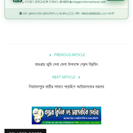
ভিসা ধরন
📞 01581-309242
💬 01841-484885
🌐 chapaiinternational.com
🏢 ঢাকা: নুরজাহান ট্রেড সেন্টার (লিফট-৫), নয়া পল্টন
🇸🇦 সৌদি: +966543088658
২৪/৭ সাপোর্ট
◆
◆
PREVIOUS ARTICLE
মাগুরায় ভূমি সেবা মেলা উপলক্ষে প্রেস ব্রিফিং
NEXT ARTICLE
নিয়ামতপুরে বাড়ীর সামনে পড়েছিল অটোচালকের মরদেহ