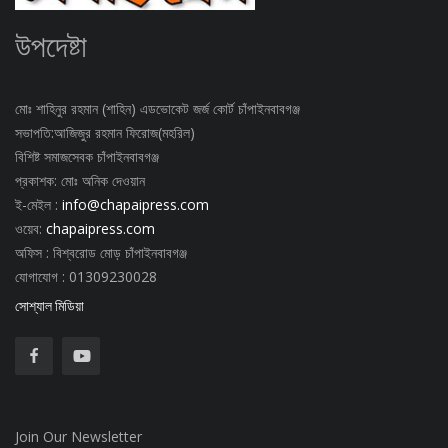
উপদেষ্টা
মোঃ শাহিনুর রহমান (শাহিন) এডভোকেট জর্জ কোর্ট চাঁপাইনবাবগঞ্জ
সভাপতি:আজিজুর রহমান ফিরোজ(মহরিল)
বিশিষ্ট সমাজসেবক চাঁপাইনবাবগঞ্জ
প্রকাশক: মোঃ অনিক দেওয়ান
ই-মেইল :
info@chapaipress.com
ওয়েব:
chapaipress.com
অফিস : বিশ্বরোড মোড় চাঁপাইনবাবগঞ্জ
যোগাযোগ : 01309230028
সোশ্যাল মিডিয়া
Join Our Newsletter