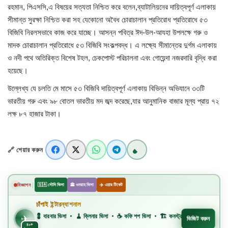
বিজ্ঞান ও প্রযুক্তি
রহমান, পিএসসি,এ বিষয়ের সত্যতা নিশ্চিত করে বলেন,ব্যাটালিয়নের দায়িত্বপূর্ণ এলাকায়
সীমান্ত সুরক্ষা নিশ্চিত করা সহ যেকোনো অবৈধ চোরাচালান প্রতিরোধ প্রতিরোধে ৫৩
খেলাধুলা
বিজিবি নিরলসভাবে কাজ করে যাচ্ছে। আসন্ন পবিত্র ঈদ-উল-আযহা উপলক্ষে গরু ও
মাদক চোরাচালান প্রতিরোধে ৫৩ বিজিবি সংকল্পবদ্ধ। এ লক্ষ্যে সীমান্তের দুর্গম এলাকায়
অপরাধ
ও নদী পথে অতিরিক্ত বিশেষ টহল, চেকপোস্ট পরিচালনা এবং গোয়েন্দা নজরদারি বৃদ্ধি করা
হয়েছে।
রাজনীতি
উল্লেখ্য যে চলতি মে মাসে ৫৩ বিজিবি দায়িত্বপূর্ণ এলাকায় বিভিন্ন অভিযানে ৩৩টি
ভারতীয় গরু এবং ৯৮ বোতল ভারতীয় মদ জব্দ করেছে,যার আনুমানিক বাজার মূল্য প্রায় ৭২
লক্ষ ৮৭ হাজার টাকা।
🔗 শেয়ার করুন
|
বিজ্ঞাপন
🇸🇦 সৌদি ভিসা
🕋 ওমরাহ ভিসা
✈️ এয়ার টিকেট
✈️
চাঁপাই ইন্টারন্যাশনাল
💈 বারবার ভিসা • 🧹 ক্লিনার ভিসা • ☕ কফি শপ ভিসা • 🏗️ কনস্ট্রাকশন ভিসা • 🏭 ফ্যাক্টরি ভিসা • 🏥
✈
ভিজিট করুন
৪০+