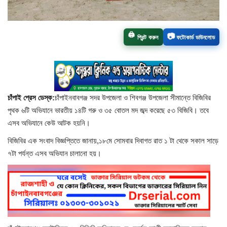
চাঁপাইনবাবগঞ্জ সদর
🖨️
📷
প্রিন্ট করুন
ফটোকার্ড ডাউনলোড
রাজশাহী বিভাগ
নাচোল
শিবগঞ্জ
চাঁপাই প্রেস ডেস্ক:
চাঁপাইনবাবগঞ্জ সদর উপজেলা ও শিবগঞ্জ উপজেলা সীমান্তে বিজিবির
পৃথক ৬টি অভিযানে ভারতীয় ১৪টি গরু ও ৩৫ বোতল মদ জব্দ করেছে ৫৩ বিজিবি। তবে
গোমস্তাপুর
এসব অভিযানে কেউ আটক হয়নি।
বিজিবির এক সংবাদ বিজ্ঞপ্তিতে জানায়,১৮মে সোমবার দিবাগত রাত ১ টা থেকে সকাল সাড়ে
ভোলাহাট
৭টা পর্যন্ত এসব অভিযান চালানো হয়।
নওগাঁ
রংপুর
চট্টগ্রাম