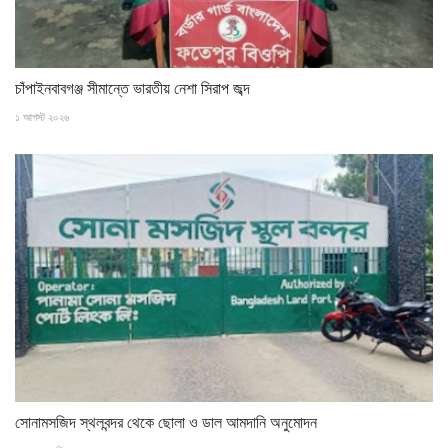
চাঁপাইনবাবগঞ্জ সীমান্তে ভারতীয় নেশা সিরাপ জব্দ
১ আগস্ট ২০২৬
সোনামসজিদ স্থলবন্দর থেকে ছোলা ও ডাল আমদানি অনুমোদন