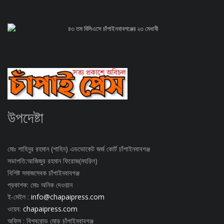
৪৩ তম বিসিএসে চাঁপাইনবাবগঞ্জের ২৩ মেধাবী
উপদেষ্টা
মোঃ শাহিনুর রহমান (শাহিন) এডভোকেট জর্জ কোর্ট চাঁপাইনবাবগঞ্জ
সভাপতি:আজিজুর রহমান ফিরোজ(মহরিল)
বিশিষ্ট সমাজসেবক চাঁপাইনবাবগঞ্জ
প্রকাশক: মোঃ অনিক দেওয়ান
ই-মেইল :
info@chapaipress.com
ওয়েব:
chapaipress.com
অফিস : বিশ্বরোড মোড় চাঁপাইনবাবগঞ্জ