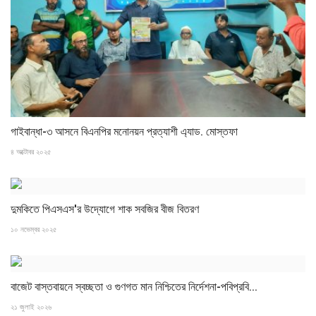
গাইবান্ধা-৩ আসনে বিএনপির মনোনয়ন প্রত্যাশী এ্যাড. মোস্তফা
৪ অক্টোবর ২০২৫
‎দুমকিতে পিএসএস'র উদ্যোগে শাক সবজির বীজ বিতরণ
১০ নভেম্বর ২০২৫
বাজেট বাস্তবায়নে স্বচ্ছতা ও গুণগত মান নিশ্চিতের নির্দেশনা-পবিপ্রবি...
২১ জুলাই ২০২৬