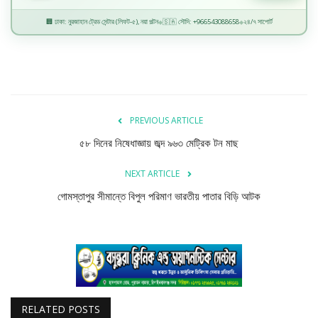
বিজ্ঞান ও প্রযুক্তি
🏢 ঢাকা: নুরজাহান ট্রেড সেন্টার (লিফট-৫), নয়া পল্টন
🇸🇦 সৌদি: +966543088658
২৪/৭ সাপোর্ট
◆
◆
খেলাধুলা
অপরাধ
রাজনীতি
PREVIOUS ARTICLE
৫৮ দিনের নিষেধাজ্ঞায় জব্দ ৯৬৩ মেট্রিক টন মাছ
NEXT ARTICLE
গোমস্তাপুর সীমান্তে বিপুল পরিমাণ ভারতীয় পাতার বিড়ি আটক
RELATED POSTS