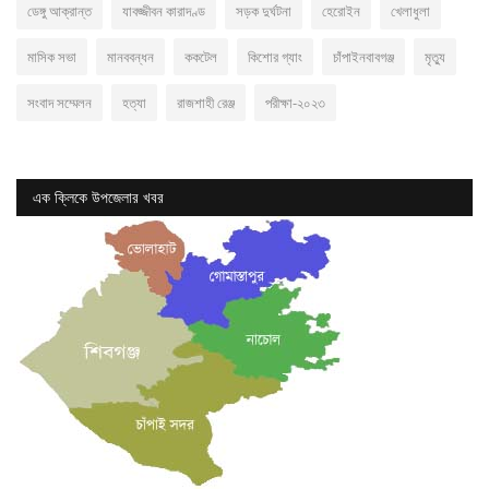
ডেঙ্গু আক্রান্ত
যাবজ্জীবন কারাদণ্ড
সড়ক দুর্ঘটনা
হেরোইন
খেলাধুলা
মাসিক সভা
মানববন্ধন
ককটেল
কিশোর গ্যাং
চাঁপাইনবাবগঞ্জ
মৃত্যু
সংবাদ সম্মেলন
হত্যা
রাজশাহী রেঞ্জ
পরীক্ষা-২০২৩
এক ক্লিকে উপজেলার খবর