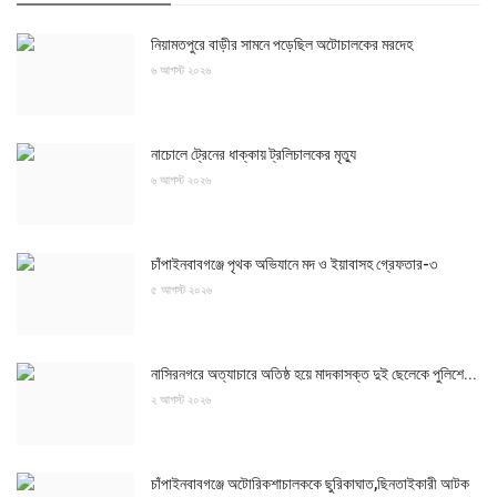
নিয়ামতপুরে বাড়ীর সামনে পড়েছিল অটোচালকের মরদেহ
৬ আগস্ট ২০২৬
নাচোলে ট্রেনের ধাক্কায় ট্রলিচালকের মৃত্যু
৬ আগস্ট ২০২৬
চাঁপাইনবাবগঞ্জে পৃথক অভিযানে মদ ও ইয়াবাসহ গ্রেফতার-৩
৫ আগস্ট ২০২৬
নাসিরনগরে অত্যাচারে অতিষ্ঠ হয়ে মাদকাসক্ত দুই ছেলেকে পুলিশে...
২ আগস্ট ২০২৬
চাঁপাইনবাবগঞ্জে অটোরিকশাচালককে ছুরিকাঘাত,ছিনতাইকারী আটক