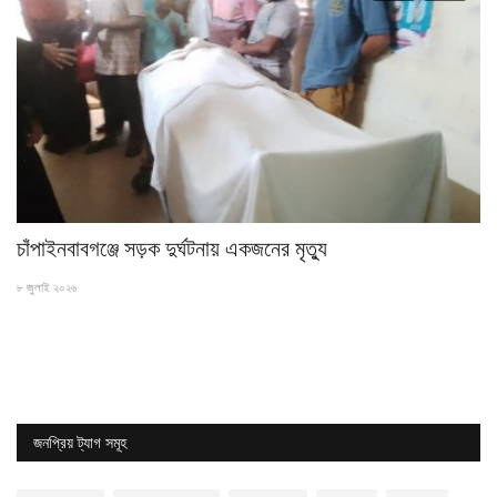
চাঁপাইনবাবগঞ্জে সড়ক দুর্ঘটনায় একজনের মৃত্যু
পু
৮ জুলাই ২০২৬
১৯ ম
জনপ্রিয় ট্যাগ সমূহ