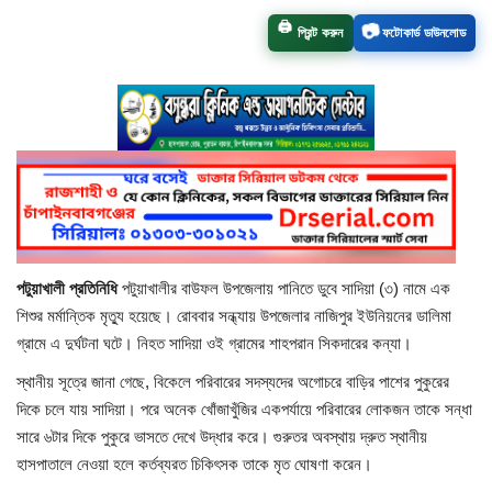
📷
🖨️
প্রিন্ট করুন
ফটোকার্ড ডাউনলোড
চাঁপাইনবাবগঞ্জ সদর
রাজশাহী বিভাগ
নাচোল
শিবগঞ্জ
গোমস্তাপুর
পটুয়াখালী প্রতিনিধি
পটুয়াখালীর বাউফল উপজেলায় পানিতে ডুবে সাদিয়া (৩) নামে এক
শিশুর মর্মান্তিক মৃত্যু হয়েছে। রোববার সন্ধ্যায় উপজেলার নাজিপুর ইউনিয়নের ডালিমা
ভোলাহাট
গ্রামে এ দুর্ঘটনা ঘটে। নিহত সাদিয়া ওই গ্রামের শাহপরান সিকদারের কন্যা।
নওগাঁ
স্থানীয় সূত্রে জানা গেছে, বিকেলে পরিবারের সদস্যদের অগোচরে বাড়ির পাশের পুকুরের
দিকে চলে যায় সাদিয়া। পরে অনেক খোঁজাখুঁজির একপর্যায়ে পরিবারের লোকজন তাকে সন্ধা
রংপুর
সারে ৬টার দিকে পুকুরে ভাসতে দেখে উদ্ধার করে। গুরুতর অবস্থায় দ্রুত স্থানীয়
হাসপাতালে নেওয়া হলে কর্তব্যরত চিকিৎসক তাকে মৃত ঘোষণা করেন।
চট্টগ্রাম