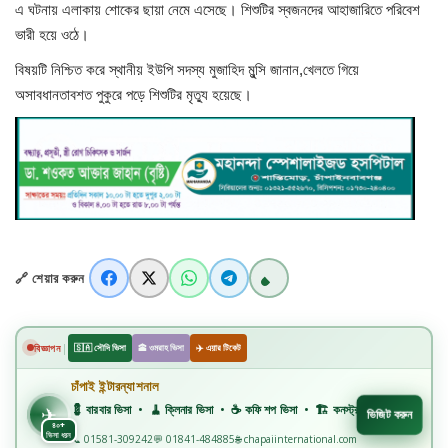
এ ঘটনায় এলাকায় শোকের ছায়া নেমে এসেছে। শিশুটির স্বজনদের আহাজারিতে পরিবেশ
ভারী হয়ে ওঠে।
খাগড়াছড়ি
বিষয়টি নিশ্চিত করে স্থানীয় ইউপি সদস্য মুজাহিদ মুন্সি জানান,খেলতে গিয়ে
অসাবধানতাবশত পুকুরে পড়ে শিশুটির মৃত্যু হয়েছে।
ব্রাহ্মণবাড়িয়া
পটুয়াখালী
জাতীয়
আন্তর্জাতিক
🔗 শেয়ার করুন
সারাদেশ
|
বিজ্ঞাপন
🇸🇦 সৌদি ভিসা
🕋 ওমরাহ ভিসা
✈️ এয়ার টিকেট
স্বাস্থ্য
চাঁপাই ইন্টারন্যাশনাল
লাইফ স্টাইল
✈️
💈 বারবার ভিসা • 🧹 ক্লিনার ভিসা • ☕ কফি শপ ভিসা • 🏗️ কনস্ট্রাকশন ভিসা • 🏭 ফ্যাক্টরি ভি
✈
ভিজিট করুন
৪০+
ভিসা ধরন
📞 01581-309242
💬 01841-484885
🌐 chapaiinternational.com