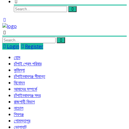
Login
Register
হোম
চাঁপাই প্রেস পরিবার
কুমিল্লা
চাঁপাইনবাবগঞ্জ সীমান্ত
বিনোদন
আমাদের সম্পর্কে
চাঁপাইনবাবগঞ্জ সদর
রাজশাহী বিভাগ
নাচোল
শিবগঞ্জ
গোমস্তাপুর
ভোলাহাট