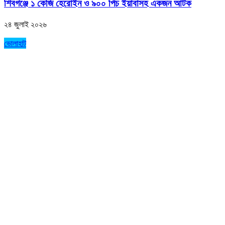
শিবগঞ্জে ১ কেজি হেরোইন ও ৯০০ পিচ ইয়াবাসহ একজন আটক
২৪ জুলাই ২০২৬
ভোলাহাট