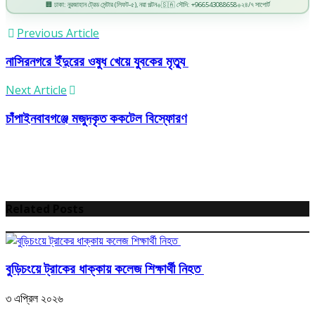
🏢 ঢাকা: নুরজাহান ট্রেড সেন্টার (লিফট-৫), নয়া পল্টন
🇸🇦 সৌদি: +966543088658
২৪/৭ সাপোর্ট
◆
◆
Previous Article
নাসিরনগরে ইঁদুরের ওষুধ খেয়ে যুবকের মৃত্যু
Next Article
চাঁপাইনবাবগঞ্জে মজুদকৃত ককটেল বিস্ফোরণ
Related Posts
বুড়িচংয়ে ট্রাকের ধাক্কায় কলেজ শিক্ষার্থী নিহত
৩ এপ্রিল ২০২৬