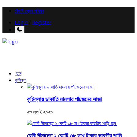
চাঁপাই প্রেস পরিবার
Login
/
Register
হোম
কুমিল্লা
কুমিল্লায় ডাকাতি মামলায় পাঁচজনের সাজা
২৩ জুলাই ২০২৬
ফেনী সীমান্তে ২ কোটি ৩৮ লাখ টাকার ভারতীয় শাড়ি...