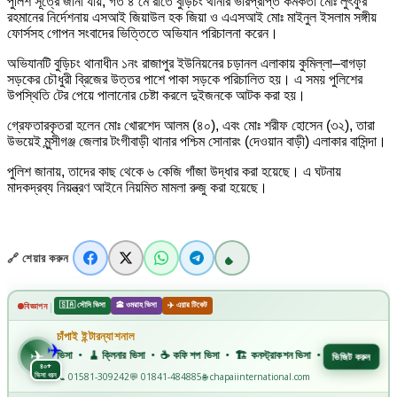
পুলিশ সূত্রে জানা যায়, গত ৪ মে রাতে বুড়িচং থানার ভারপ্রাপ্ত কর্মকর্তা মোঃ লুৎফুর
রহমানের নির্দেশনায় এসআই জিয়াউল হক জিয়া ও এএসআই মোঃ মাইনুল ইসলাম সঙ্গীয়
ফোর্সসহ গোপন সংবাদের ভিত্তিতে অভিযান পরিচালনা করেন।
অভিযানটি বুড়িচং থানাধীন ১নং রাজাপুর ইউনিয়নের চড়ানল এলাকায় কুমিল্লা–বাগড়া
সড়কের চৌধুরী ব্রিজের উত্তর পাশে পাকা সড়কে পরিচালিত হয়। এ সময় পুলিশের
উপস্থিতি টের পেয়ে পালানোর চেষ্টা করলে দুইজনকে আটক করা হয়।
গ্রেফতারকৃতরা হলেন মোঃ খোরশেদ আলম (৪০), এবং মোঃ শরীফ হোসেন (৩২), তারা
উভয়েই মুন্সীগঞ্জ জেলার টংগীবাড়ী থানার পশ্চিম সোনারং (দেওয়ান বাড়ী) এলাকার বাসিন্দা।
পুলিশ জানায়, তাদের কাছ থেকে ৬ কেজি গাঁজা উদ্ধার করা হয়েছে। এ ঘটনায়
মাদকদ্রব্য নিয়ন্ত্রণ আইনে নিয়মিত মামলা রুজু করা হয়েছে।
🔗 শেয়ার করুন
🇸🇦 সৌদি ভিসা
🕋 ওমরাহ ভিসা
✈️ এয়ার টিকেট
|
বিজ্ঞাপন
✈️
চাঁপাই ইন্টারন্যাশনাল
✈
বারবার ভিসা • 🧹 ক্লিনার ভিসা • ☕ কফি শপ ভিসা • 🏗️ কনস্ট্রাকশন ভিসা • 🏭 ফ্যাক্টরি ভিসা • 🏥 মহিল
ভিজিট করুন
৪০+
ভিসা ধরন
📞 01581-309242
💬 01841-484885
🌐 chapaiinternational.com