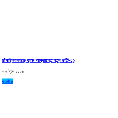
চাঁপাইনবাবগঞ্জে হামে আক্রান্তে নতুন ভর্তি-২২
৭ এপ্রিল ২০২৬
রাজনীতি