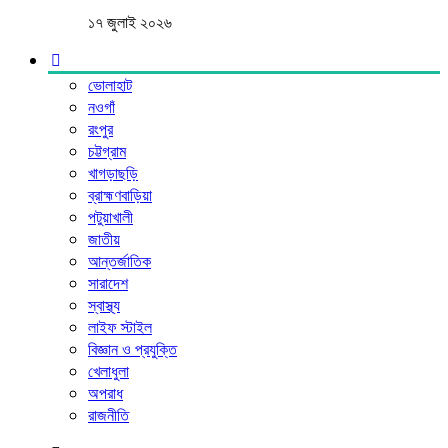
১৭ জুলাই ২০২৬
ভোলাহাট
নওগাঁ
রংপুর
চট্টগ্রাম
খাগড়াছড়ি
ব্রাহ্মণবাড়িয়া
পটুয়াখালী
জাতীয়
আন্তর্জাতিক
সারাদেশ
স্বাস্থ্য
লাইফ স্টাইল
বিজ্ঞান ও প্রযুক্তি
খেলাধুলা
অপরাধ
রাজনীতি