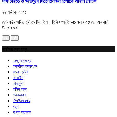
মাফ চাইতে ও ক্ষতিপূরণ দিতে তানজিন তিশাকে আইনি নোটিশ
২২ অক্টোবর ২০২৫
ছোট পর্দার অভিনেত্রী তানজিন তিশা। তিনি সম্প্রতি আলোচনায় এসেছেন এক নারী
উদ্যোক্তার...
জনপ্রিয় ট্যাগ সমূহ
ডেঙ্গু আক্রান্ত
যাবজ্জীবন কারাদণ্ড
সড়ক দুর্ঘটনা
হেরোইন
খেলাধুলা
মাসিক সভা
মানববন্ধন
চাঁপাইনবাবগঞ্জ
মৃত্যু
সংবাদ সম্মেলন