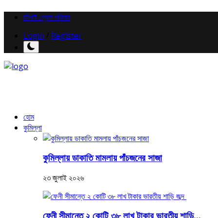
চাঁপাই প্রেস পরিবার
Login
/
Register
হোম
কুমিল্লা
কুমিল্লায় ডাকাতি মামলায় পাঁচজনের সাজা
২৩ জুলাই ২০২৬
ফেনী সীমান্তে ২ কোটি ৩৮ লাখ টাকার ভারতীয় শাড়ি...