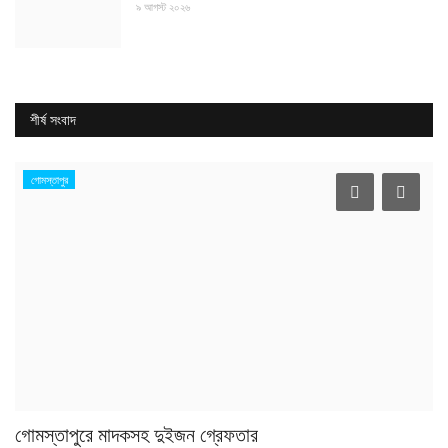
৯ আগস্ট ২০২৬
শীর্ষ সংবাদ
গোমস্তাপুর
গোমস্তাপুরে মাদকসহ দুইজন গ্রেফতার
প্