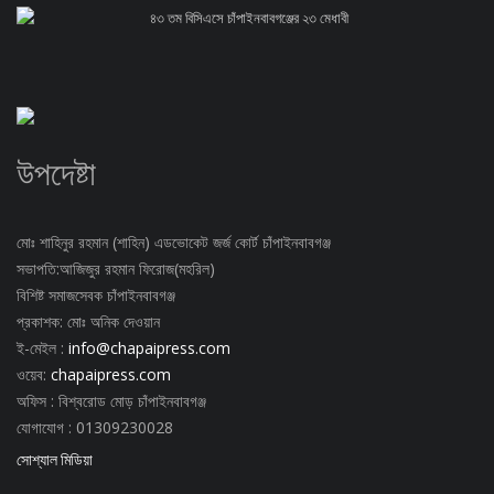
৪৩ তম বিসিএসে চাঁপাইনবাবগঞ্জের ২৩ মেধাবী
উপদেষ্টা
মোঃ শাহিনুর রহমান (শাহিন) এডভোকেট জর্জ কোর্ট চাঁপাইনবাবগঞ্জ
সভাপতি:আজিজুর রহমান ফিরোজ(মহরিল)
বিশিষ্ট সমাজসেবক চাঁপাইনবাবগঞ্জ
প্রকাশক: মোঃ অনিক দেওয়ান
ই-মেইল :
info@chapaipress.com
ওয়েব:
chapaipress.com
অফিস : বিশ্বরোড মোড় চাঁপাইনবাবগঞ্জ
যোগাযোগ : 01309230028
সোশ্যাল মিডিয়া