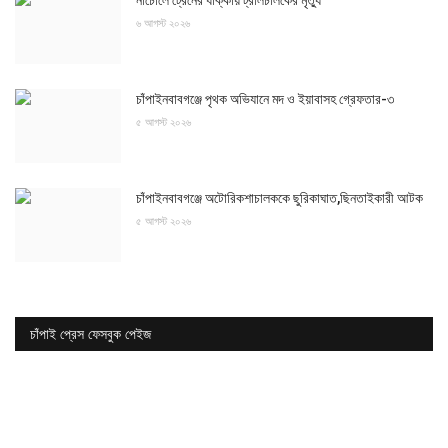
নাচোলে ট্রেনের ধাক্কায় ট্রলিচালকের মৃত্যু
৬ আগস্ট ২০২৬
চাঁপাইনবাবগঞ্জে পৃথক অভিযানে মদ ও ইয়াবাসহ গ্রেফতার-৩
৫ আগস্ট ২০২৬
চাঁপাইনবাবগঞ্জে অটোরিকশাচালককে ছুরিকাঘাত,ছিনতাইকারী আটক
৫ আগস্ট ২০২৬
চাঁপাই প্রেস ফেসবুক পেইজ