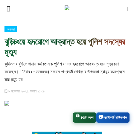
কুমিল্লা
Login
Register
বুড়িচংয়ে হৃদরোগে আক্রান্ত হয়ে পুলিশ সদস্যের
মৃত্যু
হোম
কুমিল্লার বুড়িচং থানায় কর্মরত এক পুলিশ সদস্য হৃদরোগে আক্রান্ত হয়ে মৃত্যুবরণ
বিনোদন
করেছেন। শনিবার (৮ নভেম্বর) সকালে পার্শ্ববর্তী দেবিদ্বার উপজেলা স্বাস্থ্য কমপ্লেক্সে
তার মৃত্যু হয়
চাঁপাই প্রেস পরিবার
🗓️ ৮ নভেম্বর ২০২৫, সকাল ১১:৩৮
কুমিল্লা
চাঁপাইনবাবগঞ্জ সীমান্ত
🖨️
📷
প্রিন্ট করুন
ফটোকার্ড ডাউনলোড
আমাদের সম্পর্কে