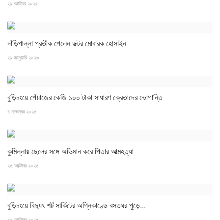
২১ অক্টোবর ২০২৫
দাঁড়িপাল্লা প্রতীক পেলেন ডক্টর মোবারক হোসাইন
২১ জানুয়ারি ২০২৬
বুড়িচংয়ে পেঁয়াজের কেজি ১০০ টাকা সাধারণ ক্রেতাদের ভোগান্তি
৪ নভেম্বর ২০২৫
কুমিল্লায় ছেলের সঙ্গে অভিমান করে পিতার আত্মহত্যা
২৫ অক্টোবর ২০২৫
বুড়িচংয়ে বিদ্যুৎ শর্ট সার্কিটের অগ্নিকাণ্ডে বসতঘর পুড়ে...
১০ অক্টোবর ২০২৫