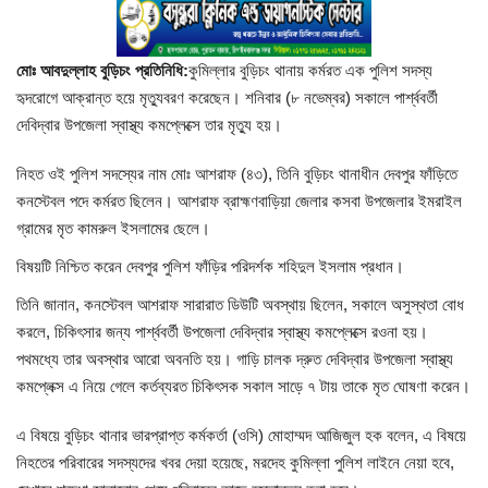
চাঁপাইনবাবগঞ্জ সদর
মোঃ আবদুল্লাহ বুড়িচং প্রতিনিধি:
কুমিল্লার বুড়িচং থানায় কর্মরত এক পুলিশ সদস্য
রাজশাহী বিভাগ
হৃদরোগে আক্রান্ত হয়ে মৃত্যুবরণ করেছেন। শনিবার (৮ নভেম্বর) সকালে পার্শ্ববর্তী
দেবিদ্বার উপজেলা স্বাস্থ্য কমপ্লেক্সে তার মৃত্যু হয়।
নাচোল
নিহত ওই পুলিশ সদস্যের নাম মোঃ আশরাফ (৪৩), তিনি বুড়িচং থানাধীন দেবপুর ফাঁড়িতে
কনস্টেবল পদে কর্মরত ছিলেন। আশরাফ ব্রাহ্মণবাড়িয়া জেলার কসবা উপজেলার ইমরাইল
শিবগঞ্জ
গ্রামের মৃত কামরুল ইসলামের ছেলে।
গোমস্তাপুর
বিষয়টি নিশ্চিত করেন দেবপুর পুলিশ ফাঁড়ির পরিদর্শক শহিদুল ইসলাম প্রধান।
তিনি জানান, কনস্টেবল আশরাফ সারারাত ডিউটি অবস্থায় ছিলেন, সকালে অসুস্থতা বোধ
ভোলাহাট
করলে, চিকিৎসার জন্য পার্শ্ববর্তী উপজেলা দেবিদ্বার স্বাস্থ্য কমপ্লেক্সে রওনা হয়।
পথমধ্যে তার অবস্থার আরো অবনতি হয়। গাড়ি চালক দ্রুত দেবিদ্বার উপজেলা স্বাস্থ্য
নওগাঁ
কমপ্লেক্স এ নিয়ে গেলে কর্তব্যরত চিকিৎসক সকাল সাড়ে ৭ টায় তাকে মৃত ঘোষণা করেন।
রংপুর
এ বিষয়ে বুড়িচং থানার ভারপ্রাপ্ত কর্মকর্তা (ওসি) মোহাম্মদ আজিজুল হক বলেন, এ বিষয়ে
নিহতের পরিবারের সদস্যদের খবর দেয়া হয়েছে, মরদেহ কুমিল্লা পুলিশ লাইনে নেয়া হবে,
চট্টগ্রাম