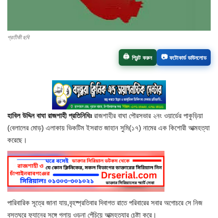
চাঁপাইনবাবগঞ্জ সদর
প্রতীকী ছবি
রাজশাহী বিভাগ
🖨️
📷
প্রিন্ট করুন
ফটোকার্ড ডাউনলোড
নাচোল
শিবগঞ্জ
গোমস্তাপুর
হাবিল উদ্দিন বাঘা রাজশাহী প্রতিনিধিঃ
রাজশাহীর বাঘা পৌরসভার ২নং ওয়ার্ডের পাকুড়িয়া
(বেলালের মোড়) এলাকায় ভিকটিম ইসরাত জাহান সুমি(১৭) নামের এক কিশোরী আত্মহত্যা
করেছে।
ভোলাহাট
নওগাঁ
রংপুর
পারিবারিক সূত্রে জানা যায়,বৃহষ্প্রতিবার দিবাগত রাতে পরিবারের সবার অগোচরে সে নিজ
বসতঘরে ফ‍্যানের সঙ্গে গলায় ওড়না পেঁচিয়ে আত্মহত্যার চেষ্টা করে।
চট্টগ্রাম