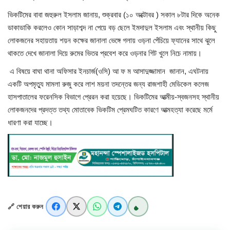
ভিকটিমের বাবা জহুরুল ইসলাম জানায়, শুক্রবার (১০ অক্টোবর ) সকাল ৮টার দিকে অনেক
খাগড়াছড়ি
ডাকাডাকি করলেও কোন সাড়াশব্দ না পেয়ে বড় ছেলে ইমদাদুল ইসলাম এবং স্থানীয় কিছু
লোকজনের সহায়তায় শয়ন কক্ষের জানালা ভেঙ্গে গলায় ওড়না পেঁচিয়ে ফ্যানের সাথে ঝুলে
ব্রাহ্মণবাড়িয়া
থাকতে দেখে জানালা দিয়ে রুমের ভিতর প্রবেশ করে ওড়নার গিট খুলে নিচে নামায়।
এ বিষয়ে বাঘা থানা অফিসার ইনচার্জ(ওসি) আ ফ ম আসাদুজ্জামান জানান, এঘটনায়
পটুয়াখালী
একটি অপমৃত্যু মামলা রুজু করে লাশ ময়না তদন্তের জন্য রাজশাহী মেডিকেল কলেজ
হাসপাতালের ফরেনসিক বিভাগে প্রেরন করা হয়েছে। ভিকটিমের আত্মীয়-স্বজনসহ স্থানীয়
জাতীয়
লোকজনদের প্রদত্ত তথ্য মোতাবেক ভিকটিম প্রেমঘটিত কারণে আত্মহত্যা করেছে মর্মে
ধারণা করা যাচ্ছে।
আন্তর্জাতিক
সারাদেশ
স্বাস্থ্য
🔗 শেয়ার করুন
লাইফ স্টাইল