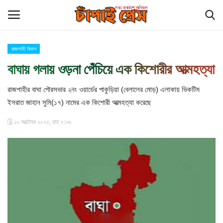
রাজশাহী বিভাগ
Login
Register
বাঘায় গলায় ওড়না পেঁচিয়ে এক কিশোরীর আত্মহত্যা
হোম
রাজশাহীর বাঘা পৌরসভার ২নং ওয়ার্ডের পাকুড়িয়া (বেলালের মোড়) এলাকায় ভিকটিম
ইসরাত জাহান সুমি(১৭) নামের এক কিশোরী আত্মহত্যা করেছে
চাঁপাইনবাবগঞ্জ সীমান্ত
🗓️ ১০ অক্টোবর ২০২৫, রাত ৮:৩৬
বিনোদন
চাঁপাই প্রেস পরিবার
কুমিল্লা
আমাদের সম্পর্কে