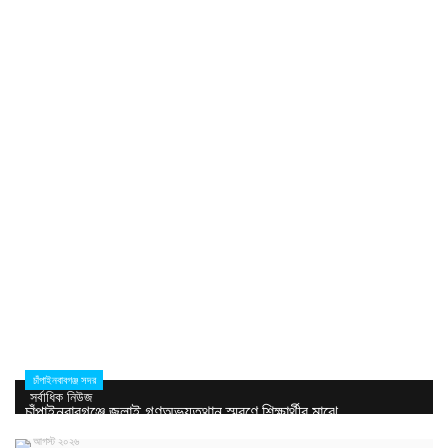
চাঁপাইনবাবগঞ্জ সদর
সর্বাধিক নিউজ
চাঁপাইনবাবগঞ্জে জুলাই গণঅভ্যুত্থান স্মরণে শিক্ষার্থীর মাঝে...
৬ আগস্ট ২০২৬