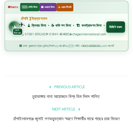
বিজ্ঞান ও প্রযুক্তি
|
বিজ্ঞাপন
🇸🇦 সৌদি ভিসা
🕋 ওমরাহ ভিসা
✈️ এয়ার টিকেট
খেলাধুলা
চাঁপাই ইন্টারন্যাশনাল
✈️
বার ভিসা • 🧹 ক্লিনার ভিসা • ☕ কফি শপ ভিসা • 🏗️ কনস্ট্রাকশন ভিসা • 🏭 ফ্যাক্টরি ভিসা • 🏥 মহিলা হ
✈
ভিজিট করুন
৪০+
অপরাধ
ভিসা ধরন
📞 01581-309242
💬 01841-484885
🌐 chapaiinternational.com
🏢 ঢাকা: নুরজাহান ট্রেড সেন্টার (লিফট-৫), নয়া পল্টন
🇸🇦 সৌদি: +966543088658
২৪/৭ সাপোর্ট
◆
◆
রাজনীতি
PREVIOUS ARTICLE
চুয়াডাঙ্গায় নানা আয়োজনে বিশ্ব ডিম দিবস পালিত
NEXT ARTICLE
চাঁপাইনবাবগঞ্জে জুলাই গণঅভ্যুত্থান স্মরণে শিক্ষার্থীর মাঝে গাছের চারা বিতরণ