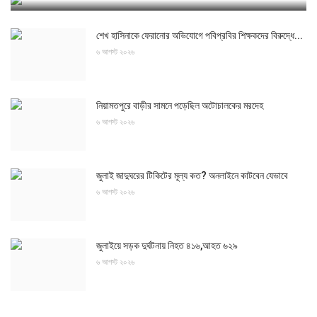
শেখ হাসিনাকে ফেরানোর অভিযোগে পবিপ্রবির শিক্ষকদের বিরুদ্ধে...
৬ আগস্ট ২০২৬
নিয়ামতপুরে বাড়ীর সামনে পড়েছিল অটোচালকের মরদেহ
৬ আগস্ট ২০২৬
জুলাই জাদুঘরের টিকিটের মূল্য কত? অনলাইনে কাটবেন যেভাবে
৬ আগস্ট ২০২৬
জুলাইয়ে সড়ক দুর্ঘটনায় নিহত ৪১৬,আহত ৬২৯
৬ আগস্ট ২০২৬