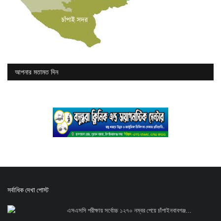
আপনার মতামত দিন
সর্বাধিক দেখা পোস্ট
এসএসসি পরীক্ষায় সর্বোচ্চ ১২৭০ নম্বর পেয়ে চাঁপাইনবাবগঞ্জ...