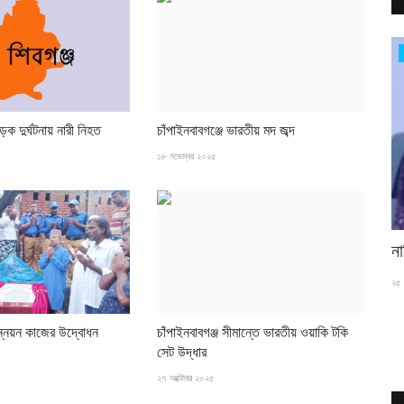
নাচোল
ড়ক দুর্ঘটনায় নারী নিহত
চাঁপাইনবাবগঞ্জে ভারতীয় মদ জব্দ
১৮ নভেম্বর ২০২৫
নাচোলে শিক্ষক ও শিক্ষার্থীদের মাঝে গাছের চারা বিতরণ
ন
২৭ জুলাই ২০২৬
২৫ 
ইন্ডিজের
ন্নয়ন কাজের উদ্বোধন
চাঁপাইনবাবগঞ্জ সীমান্তে ভারতীয় ওয়াকি টকি
সেট উদ্ধার
২৭ অক্টোবর ২০২৫