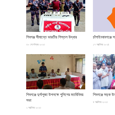
খেলাধুলা
শিবগঞ্জ সীমান্তে ভারতীয় পিস্তল উদ্ধার
চাঁপাইনবাবগঞ্জে স
৩০ সেপ্টেম্বর ২০২৩
১৭ অক্টোবর ২০২৪
ওয়ানডে সিরিজের ট্রফি উন্মোচন
১৭ অক্টোবর ২০২৫
মিরপুর শেরে বাংলায় আগামীকাল থেকে শুরু হতে যাচ্ছে বাংলাদেশ-ওয়েস্ট 
শিবগঞ্জে দুর্গাপূজা উপলক্ষে পুলিশের মতবিনিময়
শিবগঞ্জে সড়ক উ
মধ্যকার...
সভা
৪ অক্টোবর ২০২৩
২ অক্টোবর ২০২৩