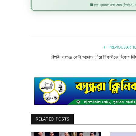
🏢 ঢাকা: নুরজাহান ট্রেড সেন্টার (লিফট-৫), নয
PREVIOUS ARTI
চাঁপাইনবাবগঞ্জে কোটা আন্দোলন নিয়ে শিক্ষার্থীদের বিক্ষোভ মি
RELATED POSTS