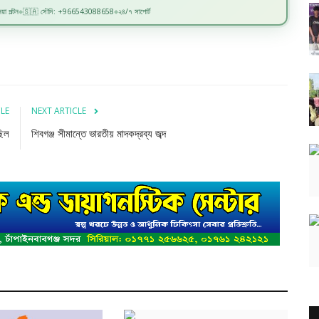
়া পল্টন
🇸🇦 সৌদি: +966543088658
২৪/৭ সাপোর্ট
◆
◆
CLE
NEXT ARTICLE
ছিল
শিবগঞ্জ সীমান্তে ভারতীয় মাদকদ্রব্য জব্দ