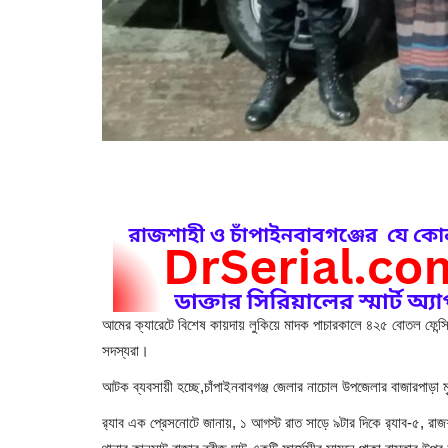
আমের ক্যারেটে বিশেষ কায়দায় লুকিয়ে মাদক পাচারকালে ৪২৫ বোতল ফেন্সি
সদস্যরা।
আটক ব্যবসায়ী হচ্ছে,চাঁপাইনবাবগঞ্জ জেলার নাচোল উপজেলার বাজারপাড়া
র‌্যাব এক প্রেসনোটে জানায়, ১ আগস্ট রাত সাড়ে ৯টার দিকে র‌্যাব-৫, রাজ