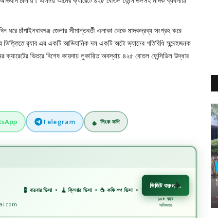
উপর অভিযান চালায়। এসময় আমের ক্যারেটে ৪২৫ বোতল ফেন্সিডিলসহ মাদক ব্যবসায়ী
 ধরে চাঁপাইনবাবগঞ্জ জেলার সীমান্তবর্তী এলাকা থেকে মাদকদ্রব্য সংগ্রহ করে
ের ভিত্তিতে র‌্যাব এর একটি আভিযানিক দল একটি অটো ভ্যানের গতিবিধি সন্দেহজনক
ের ক্যারেটের ভিতরে বিশেষ কায়দায় লুকায়িত অবস্থায় ৪২৫ বোতল ফেন্সিডিল উদ্ধার
tsApp
Telegram
লিংক কপি
ভিজিট করুন
→
 বারবার ভিসা • 🧹 ক্লিনার ভিসা • ☕ কফি শপ ভিসা • 🏗️ কনস্ট্রাকশন ভিসা • 🏭 ফ্যাক্টরি ভিসা • 🏥 মহ
১০+ বছর
nal.com
অভিজ্ঞতা