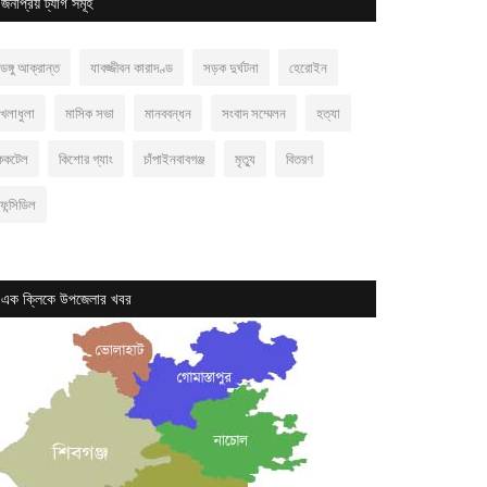
জনপ্রিয় ট্যাগ সমূহ
েঙ্গু আক্রান্ত
যাবজ্জীবন কারাদণ্ড
সড়ক দুর্ঘটনা
হেরোইন
খেলাধুলা
মাসিক সভা
মানববন্ধন
সংবাদ সম্মেলন
হত্যা
ককটেল
কিশোর গ্যাং
চাঁপাইনবাবগঞ্জ
মৃত্যু
বিতরণ
ফেন্সিডিল
এক ক্লিকে উপজেলার খবর