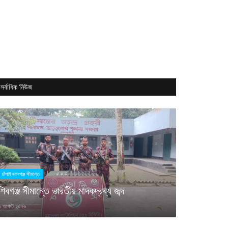
সর্বাধিক নিউজ
চাঁপাইনবাবগঞ্জ সীমান্ত
শিবগঞ্জ সীমান্তে ভারতীয় মাদকদ্রব্য জব্দ
িলা হাসপাতাল ভিসা • 🛵 ডেলিভারি রাইডার • 🏨 হোটেল জব ভিসা • 👩 খাদ্দামা ভিসা • 👔 লন্ড্রি ভিসা • 
৭ আগস্ট ২০২৬