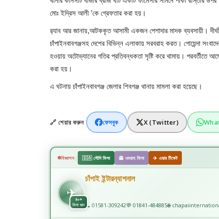
থানার কানসাট বাজার ব্রীজ ঘাট একটি ফার্মেসীর সামনে পাকা রাস্তার 
মোঃ ইদ্রিস আলী ’কে গ্রেফতার করা হয়।
র‌্যাব আর জানায়,আটককৃত আসামী একজন পেশাদার মাদক ব্যবসায়ী। দীর্ঘদিন
চাঁপাইনবাবগঞ্জসহ দেশের বিভিন্ন এলাকায় সরবরাহ করত। গোয়েন্দা সংবাদ
হওয়ায় অটোভ্যানের গতির প্রতিবন্ধকতা সৃষ্টি করে থামায়। পরবর্তীতে আম
করা হয়।
এ ঘটনায় চাঁপাইনবাবগঞ্জ জেলার শিবগঞ্জ থানায় মামলা করা হয়েছে।
🔗 শেয়ার করুন
ফেসবুক
X (Twitter)
Wha
|
বিজ্ঞাপন
🇸🇦 সৌদি ভিসা
🕋 ওমরাহ ভিসা
✈️ এয়ার টিকেট
চাঁপাই ইন্টারন্যাশনাল
✈️
✈

৪০+
📞 01581-309242
💬 01841-484885
🌐 chapaiinternatio
ভিসা ধরন