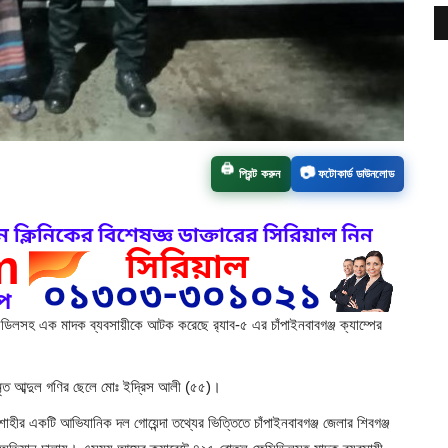
📷
🖨️
প্রিন্ট করুন
ফটোকার্ড ডাউনলোড
ডিলসহ এক মাদক ব্যবসায়ীকে আটক করেছে র‌্যাব-৫ এর চাঁপাইনবাবগঞ্জ ক্যাম্পের
 মৃত আব্দুল গণির ছেলে মোঃ ইদ্রিস আলী (৫৫)।
শাহীর একটি আভিযানিক দল গোয়েন্দা তথ্যের ভিত্তিতে চাঁপাইনবাবগঞ্জ জেলার শিবগঞ্জ