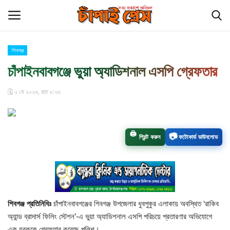
শিবগঞ্জ
Login
Register
চাঁপাইনবাবগঞ্জে ভুয়া অ্যাডিশনাল এসপি গ্রেফতার
হোম
🗓️ ২ মে ২০২৬, রাত ৮:২৬
চাঁপাইনবাবগঞ্জ সীমান্ত
🖨️
📷
প্রিন্ট করুন
ফটোকার্ড ডাউনলোড
বিনোদন
চাঁপাই প্রেস পরিবার
কুমিল্লা
শিবগঞ্জ প্রতিনিধিঃ
চাঁপাইনবাবগঞ্জের শিবগঞ্জ উপজেলার ধুবপুকুর এলাকায় অবস্থিত ‘রাকিব
অ্যান্ড ব্রাদার্স ফিলিং স্টেশন’-এ ভুয়া অ্যাডিশনাল এসপি পরিচয়ে প্রতারণার অভিযোগে
আমাদের সম্পর্কে
এক যুবককে গ্রেফতার করেছে পুলিশ।