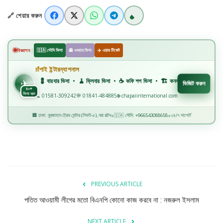
🔗 শেয়ার করুন
খাগড়াছড়ি
ব্রাহ্মণবাড়িয়া
|
বিজ্ঞাপন
🇸🇦 সৌদি ভিসা
🕋 ওমরাহ ভিসা
✈️ এয়ার টিকেট
চাঁপাই ইন্টারন্যাশনাল
পটুয়াখালী
💈 বারবার ভিসা • 🧹 ক্লিনার ভিসা • ☕ কফি শপ ভিসা • 🏗️ কনস্ট্রাকশন ভিসা • 🏭 ফ্যাক্ট
✈
ভিজিট করুন
✈️
৪০+
ভিসা ধরন
📞 01581-309242
💬 01841-484885
🌐 chapaiinternational.com
জাতীয়
🏢 ঢাকা: নুরজাহান ট্রেড সেন্টার (লিফট-৫), নয়া পল্টন
🇸🇦 সৌদি: +966543088658
২৪/৭ সাপোর্ট
◆
◆
আন্তর্জাতিক
সারাদেশ
স্বাস্থ্য
PREVIOUS ARTICLE
লাইফ স্টাইল
পতিত আওয়ামী লীগের মতো বিএনপি কোনো কাজ করবে না : নজরুল ইসলাম
NEXT ARTICLE