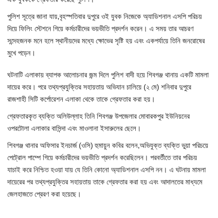
পুলিশ সূত্রে জানা যায়,বৃহস্পতিবার দুপুরে ওই যুবক নিজেকে অ্যাডিশনাল এসপি পরিচয়
চাঁপাইনবাবগঞ্জ সদর
দিয়ে ফিলিং স্টেশনে গিয়ে কর্মচারীদের ভয়ভীতি প্রদর্শন করেন। এ সময় তার আচরণ
সন্দেহজনক মনে হলে স্থানীয়দের মধ্যে ক্ষোভের সৃষ্টি হয় এবং একপর্যায়ে তিনি জনরোষের
রাজশাহী বিভাগ
মুখে পড়েন।
নাচোল
ঘটনাটি এলাকায় ব্যাপক আলোচনার জন্ম দিলে পুলিশ বাদী হয়ে শিবগঞ্জ থানায় একটি মামলা
দায়ের করে। পরে তথ্যপ্রযুক্তির সহায়তায় অভিযান চালিয়ে (২ মে) শনিবার দুপুরে
শিবগঞ্জ
রাজশাহী সিটি কর্পোরেশন এলাকা থেকে তাকে গ্রেফতার করা হয়।
গোমস্তাপুর
গ্রেফতারকৃত ব্যক্তি অলিউল্লাহ তিনি শিবগঞ্জ উপজেলার মোবারকপুর ইউনিয়নের
ওপরটোলা এলাকার বাসিন্দা এবং মাওলানা ইসারুলের ছেলে।
ভোলাহাট
শিবগঞ্জ থানার অফিসার ইনচার্জ (ওসি) হুমায়ুন কবির বলেন,অভিযুক্ত ব্যক্তি ভুয়া পরিচয়ে
পেট্রোল পাম্পে গিয়ে কর্মচারীদের ভয়ভীতি প্রদর্শন করেছিলেন। পরবর্তীতে তার পরিচয়
নওগাঁ
যাচাই করে নিশ্চিত হওয়া যায় যে তিনি কোনো অ্যাডিশনাল এসপি নন। এ ঘটনায় মামলা
দায়েরের পর তথ্যপ্রযুক্তির সহায়তায় তাকে গ্রেফতার করা হয় এবং আদালতের মাধ্যমে
রংপুর
জেলহাজতে প্রেরণ করা হয়েছে।
চট্টগ্রাম