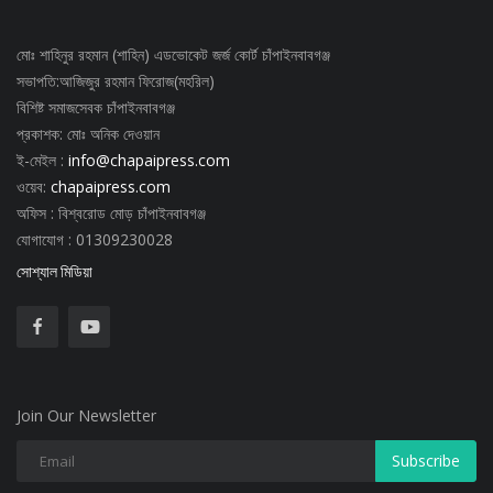
মোঃ শাহিনুর রহমান (শাহিন) এডভোকেট জর্জ কোর্ট চাঁপাইনবাবগঞ্জ
সভাপতি:আজিজুর রহমান ফিরোজ(মহরিল)
বিশিষ্ট সমাজসেবক চাঁপাইনবাবগঞ্জ
প্রকাশক: মোঃ অনিক দেওয়ান
ই-মেইল :
info@chapaipress.com
ওয়েব:
chapaipress.com
অফিস : বিশ্বরোড মোড় চাঁপাইনবাবগঞ্জ
যোগাযোগ : 01309230028
সোশ্যাল মিডিয়া
Join Our Newsletter
Subscribe