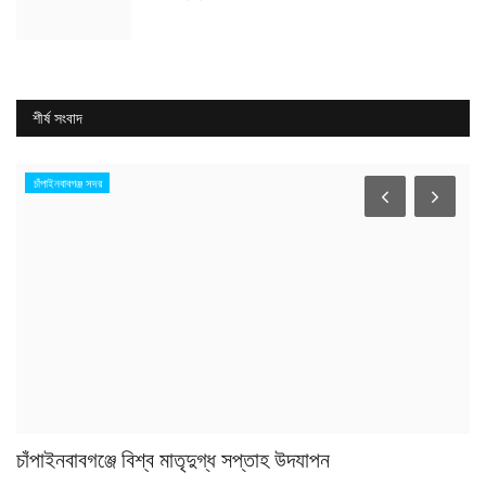
শীর্ষ সংবাদ
চাঁপাইনবাবগঞ্জ সদর
চাঁপাইনবাবগঞ্জে বিশ্ব মাতৃদুগ্ধ সপ্তাহ উদযাপন
চা