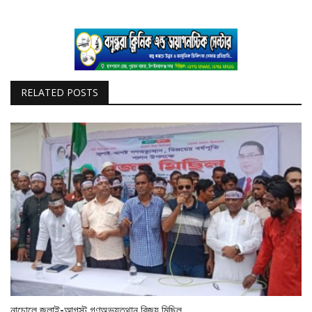
RELATED POSTS
নাচোলে জুলাই-আগস্ট গণঅভ্যুত্থান বিজয় মিছিল