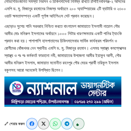
লোডশেডিংজনিত সমস্যা নিরসন ও চিকিৎসাসেবা নির্বিঘ্ন রাখতে চাঁপাইনবাবগঞ্জ-২ আসনের
এমপি ড. মু. মিজানুর রহমানের নিজস্ব অর্থায়নে ২০০ অ্যাম্পিয়ারের ২টি ব্যাটারি ও ২৩০০
খাগড়াছড়ি
ওয়াট ক্ষমতাসম্পন্ন একটি পূর্ণাঙ্গ আইপিএস সেট প্রদান করেছেন।
এছাড়াও সুপেয় পানি সরবরাহ নিশ্চিত করতে বাংলাদেশ জামায়াতে ইসলামী নাচোল পৌর
ব্রাহ্মণবাড়িয়া
আমীর মোঃ মনিরুল ইসলামের অর্থায়নে ১০০০ লিটার ধারণক্ষমতার একটি পানির ট্যাংকি
প্রদান করা হয়। পাশাপাশি হাসপাতালের চিকিৎসাসেবার সার্বিক কার্যক্রম পরিদর্শন ও
পটুয়াখালী
রোগীদের খোঁজখবর নেন স্থানীয় এমপি ড. মু. মিজানুর রহমান। এসময় স্বাস্থ্য কমপ্লেক্সের
স্বাস্থ্য ও পঃ পঃ কর্মকর্তা ফারহানা নবী, জামায়াতের উপজেলা আমীর ইয়াকুব আলী, পৌর
জাতীয়
আমীর মনিরুল ইসলাম, জামায়াত মনোনীত রহনপুর পৌর মেয়র প্রার্থী তরিকুল ইসলাম
বকুলসহ আরো অনেকেই উপস্থিত ছিলেন।
আন্তর্জাতিক
সারাদেশ
স্বাস্থ্য
লাইফ স্টাইল
🔗 শেয়ার করুন