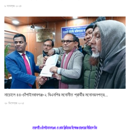
৬ নভেম্বর ২০২৪
নাচোলে ৪৪-চাঁপাইনবাবগঞ্জ-২ বিএনপির মনোনীত প্রার্থীর মনোনয়নপত্র...
২৮ ডিসেম্বর ২০২৫