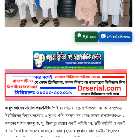
চাঁপাইনবাবগঞ্জ সদর
রাজশাহী বিভাগ
🖨️
📷
প্রিন্ট করুন
ফটোকার্ড ডাউনলোড
নাচোল
শিবগঞ্জ
গোমস্তাপুর
ভোলাহাট
নওগাঁ
আবুল হোসেন নাচোল প্রতিনিধিঃ
চাঁপাইনবাবগঞ্জের নাচোল উপজেলা স্বাস্থ কমপ্লেক্সে
নিরবিচ্ছিন্ন বিদ্যুৎ সরবরাহ ও সুপেয় পানি সমস্যা সমাধানের লক্ষ্যে চাঁপাইনবাবগঞ্জ-২
রংপুর
আসনের সংসদ সদস্য ড. মু. মিজানুর রহমান একটি আইপিএস, দু’টি ব্যাটারী ও একটি
পানির ট্যাংকি হস্তান্তর করেছেন। আজ (২০মে) বুধবার সকাল ১০টায় বিদ্যুতের
চট্টগ্রাম