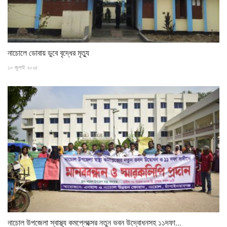
নাচোলে ডোবায় ডুবে বৃদ্ধের মৃত্যু
১০ জুলাই ২০২৫
নাচোল উপজেলা স্বাস্থ্য কমপ্লেক্সের নতুন ভবন উদ্বোধনসহ ১১দফা...