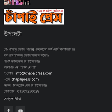
উপদেষ্টা
মোঃ শাহিনুর রহমান (শাহিন) এডভোকেট জর্জ কোর্ট চাঁপাইনবাবগঞ্জ
সভাপতি:আজিজুর রহমান ফিরোজ(মহরিল)
বিশিষ্ট সমাজসেবক চাঁপাইনবাবগঞ্জ
প্রকাশক: মোঃ অনিক দেওয়ান
ই-মেইল :
info@chapaipress.com
ওয়েব:
chapaipress.com
অফিস : বিশ্বরোড মোড় চাঁপাইনবাবগঞ্জ
যোগাযোগ : 01309230028
সোশ্যাল মিডিয়া