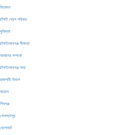
বিনোদন
চাঁপাই প্রেস পরিবার
কুমিল্লা
চাঁপাইনবাবগঞ্জ সীমান্ত
আমাদের সম্পর্কে
চাঁপাইনবাবগঞ্জ সদর
রাজশাহী বিভাগ
নাচোল
শিবগঞ্জ
গোমস্তাপুর
ভোলাহাট