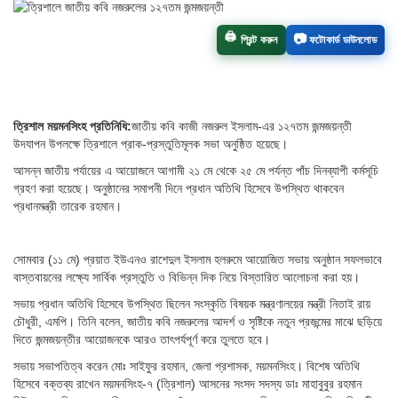
📷
🖨️
প্রিন্ট করুন
ফটোকার্ড ডাউনলোড
ত্রিশাল ময়মনসিংহ প্রতিনিধি:
জাতীয় কবি কাজী নজরুল ইসলাম-এর ১২৭তম জন্মজয়ন্তী
উদযাপন উপলক্ষে ত্রিশালে প্রাক-প্রস্তুতিমূলক সভা অনুষ্ঠিত হয়েছে।
আসন্ন জাতীয় পর্যায়ের এ আয়োজনে আগামী ২১ মে থেকে ২৫ মে পর্যন্ত পাঁচ দিনব্যাপী কর্মসূচি
গ্রহণ করা হয়েছে। অনুষ্ঠানের সমাপনী দিনে প্রধান অতিথি হিসেবে উপস্থিত থাকবেন
প্রধানমন্ত্রী তারেক রহমান।
সোমবার (১১ মে) প্রয়াত ইউএনও রাশেদুল ইসলাম হলরুমে আয়োজিত সভায় অনুষ্ঠান সফলভাবে
বাস্তবায়নের লক্ষ্যে সার্বিক প্রস্তুতি ও বিভিন্ন দিক নিয়ে বিস্তারিত আলোচনা করা হয়।
সভায় প্রধান অতিথি হিসেবে উপস্থিত ছিলেন সংস্কৃতি বিষয়ক মন্ত্রণালয়ের মন্ত্রী নিতাই রায়
চৌধুরী, এমপি। তিনি বলেন, জাতীয় কবি নজরুলের আদর্শ ও সৃষ্টিকে নতুন প্রজন্মের মাঝে ছড়িয়ে
দিতে জন্মজয়ন্তীর আয়োজনকে আরও তাৎপর্যপূর্ণ করে তুলতে হবে।
সভায় সভাপতিত্ব করেন মোঃ সাইফুর রহমান, জেলা প্রশাসক, ময়মনসিংহ। বিশেষ অতিথি
হিসেবে বক্তব্য রাখেন ময়মনসিংহ-৭ (ত্রিশাল) আসনের সংসদ সদস্য ডাঃ মাহাবুবুর রহমান