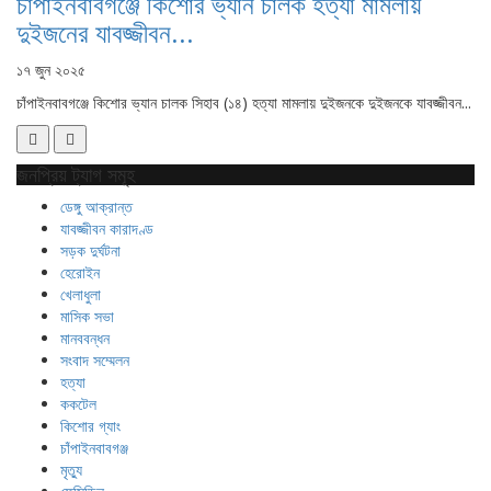
চাঁপাইনবাবগঞ্জে কিশোর ভ্যান চালক হত্যা মামলায়
দুইজনের যাবজ্জীবন...
১৭ জুন ২০২৫
চাঁপাইনবাবগঞ্জে কিশোর ভ্যান চালক সিহাব (১৪) হত্যা মামলায় দুইজনকে দুইজনকে যাবজ্জীবন...
জনপ্রিয় ট্যাগ সমূহ
ডেঙ্গু আক্রান্ত
যাবজ্জীবন কারাদণ্ড
সড়ক দুর্ঘটনা
হেরোইন
খেলাধুলা
মাসিক সভা
মানববন্ধন
সংবাদ সম্মেলন
হত্যা
ককটেল
কিশোর গ্যাং
চাঁপাইনবাবগঞ্জ
মৃত্যু