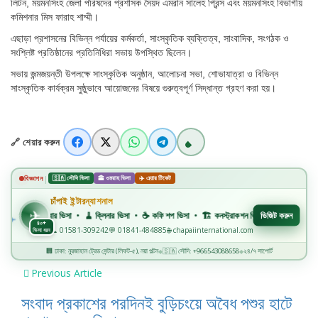
লিটন, ময়মনসিংহ জেলা পরিষদের প্রশাসক সৈয়দ এমরান সালেহ প্রিন্স এবং ময়মনসিংহ বিভাগীয়
কমিশনার মিস ফারাহ শাম্মী।
এছাড়া প্রশাসনের বিভিন্ন পর্যায়ের কর্মকর্তা, সাংস্কৃতিক ব্যক্তিত্ব, সাংবাদিক, সংগঠক ও
সংশ্লিষ্ট প্রতিষ্ঠানের প্রতিনিধিরা সভায় উপস্থিত ছিলেন।
সভায় জন্মজয়ন্তী উপলক্ষে সাংস্কৃতিক অনুষ্ঠান, আলোচনা সভা, শোভাযাত্রা ও বিভিন্ন
সাংস্কৃতিক কার্যক্রম সুষ্ঠুভাবে আয়োজনের বিষয়ে গুরুত্বপূর্ণ সিদ্ধান্ত গ্রহণ করা হয়।
🔗 শেয়ার করুন
|
বিজ্ঞাপন
🇸🇦 সৌদি ভিসা
🕋 ওমরাহ ভিসা
✈️ এয়ার টিকেট
চাঁপাই ইন্টারন্যাশনাল
✈️
✈
💈 বারবার ভিসা • 🧹 ক্লিনার ভিসা • ☕ কফি শপ ভিসা • 🏗️ কনস্ট্রাকশন ভিসা • 🏭 ফ্যাক্টরি ভিসা • 
ভিজিট করুন
৪০+
📞 01581-309242
💬 01841-484885
🌐 chapaiinternational.com
ভিসা ধরন
🏢 ঢাকা: নুরজাহান ট্রেড সেন্টার (লিফট-৫), নয়া পল্টন
🇸🇦 সৌদি: +966543088658
২৪/৭ সাপোর্ট
◆
◆
Previous Article
সংবাদ প্রকাশের পরদিনই বুড়িচংয়ে অবৈধ পশুর হাটে