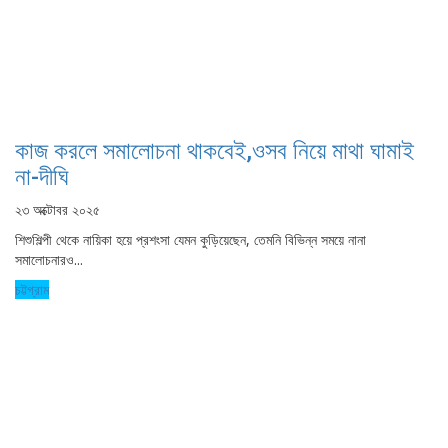
কাজ করলে সমালোচনা থাকবেই,ওসব নিয়ে মাথা ঘামাই
না-দীঘি
২৩ অক্টোবর ২০২৫
শিশুশিল্পী থেকে নায়িকা হয়ে প্রশংসা যেমন কুড়িয়েছেন, তেমনি বিভিন্ন সময়ে নানা
সমালোচনারও...
চট্টগ্রাম