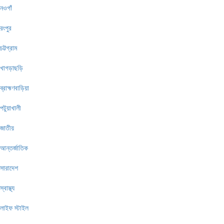
নওগাঁ
রংপুর
চট্টগ্রাম
খাগড়াছড়ি
ব্রাহ্মণবাড়িয়া
পটুয়াখালী
জাতীয়
আন্তর্জাতিক
সারাদেশ
স্বাস্থ্য
লাইফ স্টাইল