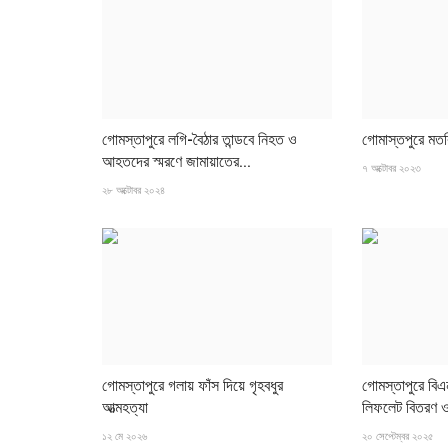
কুমিল্লা
গোমস্তাপুরে লগি-বৈঠার তান্ডবে নিহত ও
গোমাস্তপুরে মত
আহতদের স্মরণে জামায়াতের...
৭ অক্টোবর ২০২৩
২৮ অক্টোবর ২০২৪
ঈদকে সামনে রেখে ব্যাস্ত কামার পল্লীরা
২৬ মে ২০২৬
গোমস্তাপুরে গলায় ফাঁস দিয়ে গৃহবধুর
গোমস্তাপুরে বি
আত্মহত্যা
লিফলেট বিতরণ 
১২ মে ২০২৬
২০ সেপ্টেম্বর ২০২৫