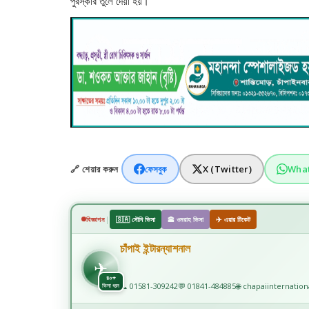
পুরস্কার তুলে দেয়া হয়।
🔗 শেয়ার করুন
ফেসবুক
X (Twitter)
Wha
|
বিজ্ঞাপন
🇸🇦 সৌদি ভিসা
🕋 ওমরাহ ভিসা
✈️ এয়ার টিকেট
চাঁপাই ইন্টারন্যাশনাল
✈
✈️
৪০+
📞 01581-309242
💬 01841-484885
🌐 chapaiinternatio
ভিসা ধরন