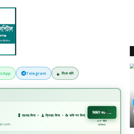
tsApp
Telegram
লিংক কপি
ভিজিট করুন
→
💈 বারবার ভিসা • 🧹 ক্লিনার ভিসা • ☕ কফি শপ ভিসা • 🏗️ কনস্ট্রাকশন ভিসা • 🏭 ফ্যাক্টরি ভিসা • 🏥
১০+ বছর
nal.com
অভিজ্ঞতা