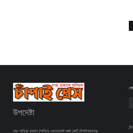
সোশ
উপদেষ্টা
Jo
মোঃ শাহিনুর রহমান (শাহিন) এডভোকেট জর্জ কোর্ট চাঁপাইনবাবগঞ্জ