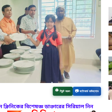
📷
🖨️
প্রিন্ট করুন
ফটোকার্ড ডাউনলোড