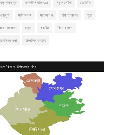
েঙ্গু আক্রান্ত
যাবজ্জীবন কারাদণ্ড
সড়ক দুর্ঘটনা
হেরোইন
খেলাধুলা
মাসিক সভা
মানববন্ধন
চাঁপাইনবাবগঞ্জ
মৃত্যু
সংবাদ সম্মেলন
হত্যা
ককটেল
কিশোর গ্যাং
মতবিনিময় সভা
যাবজ্জীবন কারাদন্ড
এক ক্লিকে উপজেলার খবর