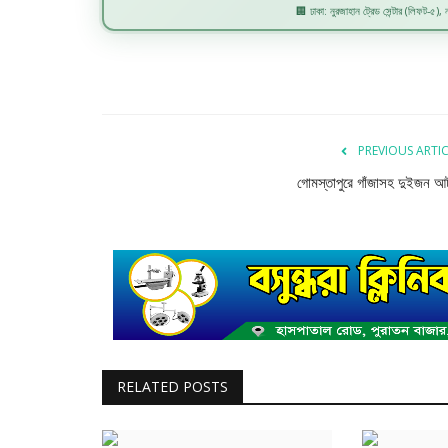
🏢 ঢাকা: নুরজাহান ট্রেড সেন্টার (লিফট-৫), নয
PREVIOUS ARTI
গোমস্তাপুরে গাঁজাসহ দুইজন 
RELATED POSTS