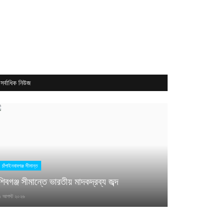
সর্বাধিক নিউজ
চাঁপাইনবাবগঞ্জ সীমান্ত
শিবগঞ্জ সীমান্তে ভারতীয় মাদকদ্রব্য জব্দ
 মহিলা হাসপাতাল ভিসা • 🛵 ডেলিভারি রাইডার • 🏨 হোটেল জব ভিসা • 👩 খাদ্দামা ভিসা • 👔 লন্ড্রি ভিসা 
৭ আগস্ট ২০২৬