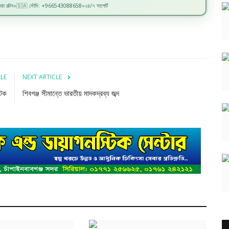
়া পল্টন
🇸🇦 সৌদি: +966543088658
২৪/৭ সাপোর্ট
◆
◆
CLE
NEXT ARTICLE
আটক
শিবগঞ্জ সীমান্তে ভারতীয় মাদকদ্রব্য জব্দ