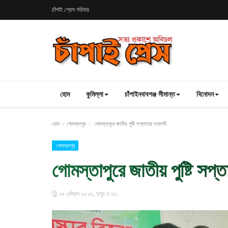
চাঁপাই প্রেস পরিবার
হোম
কুমিল্লা
চাঁপাইনবাবগঞ্জ সীমান্ত
বিনোদন
হোম
গোমস্তাপুর
গোমস্তাপুরে জাতীয় পুষ্টি সপ্তাহের সমাপনী
গোমস্তাপুর
গোমস্তাপুরে জাতীয় পুষ্টি সপ্
🗓️ ২৯ এপ্রিল ২০২৬, দুপুর ৪:৩২