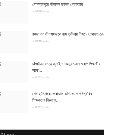
গোমস্তাপুরে গাঁজাসহ দুইজন গ্রেফতার
৭ আগস্ট ২০২৬
বগুড়া নওগাঁ মহাসড়কে বাস দূর্ঘটনায় নিহত-৭,আহত-১৬
৭ আগস্ট ২০২৬
চাঁপাইনবাবগঞ্জে জুলাই গণঅভ্যুত্থান স্মরণে শিক্ষার্থীর
মাঝে...
৬ আগস্ট ২০২৬
শেখ হাসিনাকে ফেরানোর অভিযোগে পবিপ্রবির
শিক্ষকদের বিরুদ্ধে...
৬ আগস্ট ২০২৬
শীর্ষ সংবাদ