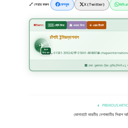
🔗 শেয়ার করুন
ফেসবুক
X (Twitter)
Wha
|
বিজ্ঞাপন
🇸🇦 সৌদি ভিসা
🕋 ওমরাহ ভিসা
✈️ এয়ার টিকেট
চাঁপাই ইন্টারন্যাশনাল
✈
✈️
৪০+
📞 01581-309242
💬 01841-484885
🌐 chapaiinternatio
ভিসা ধরন
🏢 ঢাকা: নুরজাহান ট্রেড সেন্টার (লিফট-৫), নয
PREVIOUS ARTI
ভোলাহাটে ভারতীয় নেশাজাতীয় সিরাপ 