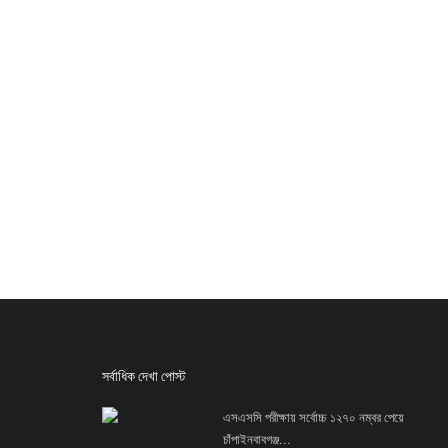
সর্বাধিক দেখা পোস্ট
এসএসসি পরীক্ষায় সর্বোচ্চ ১২৭০ নম্বর পেয়ে
চাঁপাইনবাবগঞ্জ...