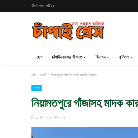
চাঁপাই প্রেস পরিবার
হোম
চাঁপাইনবাবগঞ্জ সীমান্ত
বিনোদন
কুমিল্লা
হোম
নওগাঁ
নিয়ামতপুরে গাঁজাসহ মাদক কারবারি গ্রেপ্তার
নওগাঁ
নিয়ামতপুরে গাঁজাসহ মাদক কারব
🗓️ ১৫ জুন ২০২৬, রাত ৮:৩৬