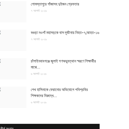
গোমস্তাপুরে গাঁজাসহ দুইজন গ্রেফতার
৭ আগস্ট ২০২৬
বগুড়া নওগাঁ মহাসড়কে বাস দূর্ঘটনায় নিহত-৭,আহত-১৬
৭ আগস্ট ২০২৬
🏥 মহিলা হাসপাতাল ভিসা • 🛵 ডেলিভারি রাইডার • 🏨 হোটেল জব ভিসা • 👩 খাদ্দামা ভিসা • 👔 লন্ড্রি ভিস
চাঁপাইনবাবগঞ্জে জুলাই গণঅভ্যুত্থান স্মরণে শিক্ষার্থীর
মাঝে...
৬ আগস্ট ২০২৬
শেখ হাসিনাকে ফেরানোর অভিযোগে পবিপ্রবির
শিক্ষকদের বিরুদ্ধে...
৬ আগস্ট ২০২৬
শীর্ষ সংবাদ