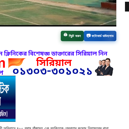
🖨️
📷
প্রিন্ট করুন
ফটোকার্ড ডাউনলোড
ধী অভিযানে ৪০০ গ্রাম গাঁজাসহ এক ব্যক্তিকে গ্রেপ্তার করেছে নিয়ামতপুর থানা