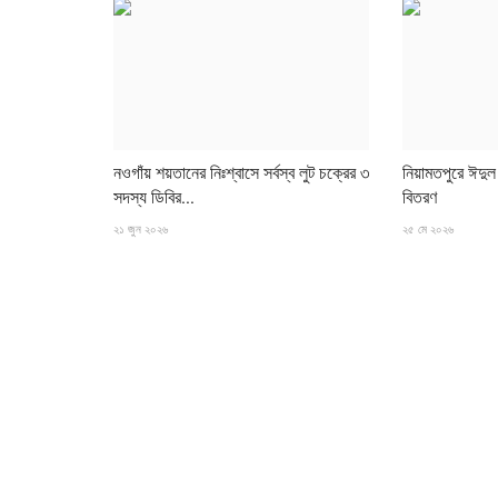
নওগাঁয় শয়তানের নিঃশ্বাসে সর্বস্ব লুট চক্রের ৩
নিয়ামতপুরে ঈদু
সদস্য ডিবির...
বিতরণ
২১ জুন ২০২৬
২৫ মে ২০২৬