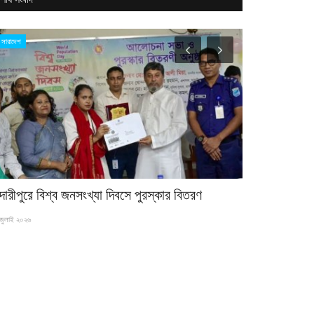
সারাদেশ
চট্টগ্রাম
দারীপুরে বিশ্ব জনসংখ্যা দিবসে পুরস্কার বিতরণ
পার্বত্য চট্টগ্
সদস্য...
জুলাই ২০২৬
১৭ মে ২০২৬