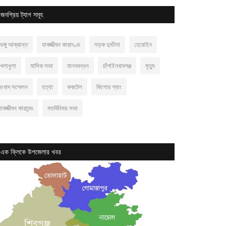
জনপ্রিয় ট্যাগ সমূহ
েঙ্গু আক্রান্ত
যাবজ্জীবন কারাদণ্ড
সড়ক দুর্ঘটনা
হেরোইন
খেলাধুলা
মাসিক সভা
মানববন্ধন
চাঁপাইনবাবগঞ্জ
মৃত্যু
সংবাদ সম্মেলন
হত্যা
ককটেল
কিশোর গ্যাং
াবজ্জীবন কারাদন্ড
মতবিনিময় সভা
এক ক্লিকে উপজেলার খবর