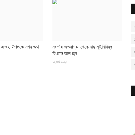
ড
ল আজহা উপলক্ষে নগদ অর্থ
নওগাঁয় অভয়াশ্রম থেকে মাছ লুট,নিষিদ্ধ
রিংজাল জাল জব্দ
১২ মার্চ ২০২৫
য