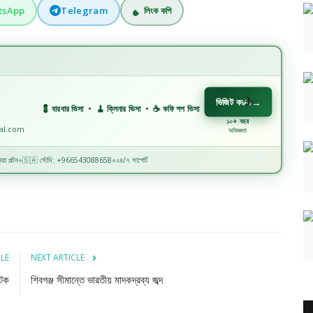
tsApp
Telegram
লিংক কপি
ভিজিট করুন
→
💈 বারবার ভিসা • 🧹 ক্লিনার ভিসা • ☕ কফি শপ ভিসা • 🏗️ কনস্ট্রাকশন ভিসা • 🏭 ফ্যাক্টরি ভিসা • 
১০+ বছর
nal.com
অভিজ্ঞতা
়া পল্টন
🇸🇦 সৌদি: +966543088658
২৪/৭ সাপোর্ট
◆
◆
CLE
NEXT ARTICLE
আটক
শিবগঞ্জ সীমান্তে ভারতীয় মাদকদ্রব্য জব্দ