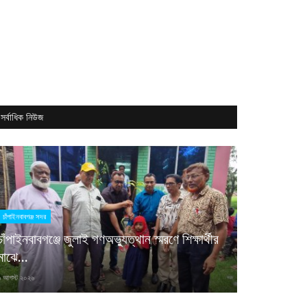
সর্বাধিক নিউজ
 মহিলা হাসপাতাল ভিসা • 🛵 ডেলিভারি রাইডার • 🏨 হোটেল জব ভিসা • 👩 খাদ্দামা ভিসা • 👔 লন্ড্রি ভিসা 
চাঁপাইনবাবগঞ্জ সদর
চাঁপাইনবাবগঞ্জে জুলাই গণঅভ্যুত্থান স্মরণে শিক্ষার্থীর
মাঝে...
৬ আগস্ট ২০২৬