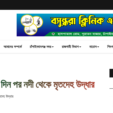
আমাদের সম্পর্কে
চাঁপাইনবাবগঞ্জ সদর
রাজশাহী বিভাগ
নাচোল
শিবগঞ
ন দিন পর নদী থেকে মৃতদেহ উদ্ধার
তদেহ উদ্ধার