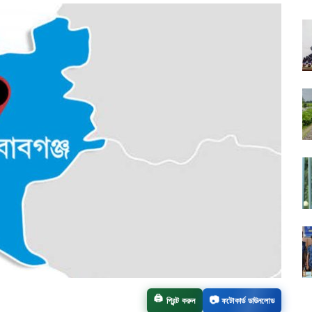
🖨️
📷
প্রিন্ট করুন
ফটোকার্ড ডাউনলোড