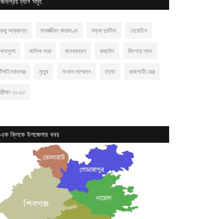
জনপ্রিয় ট্যাগ সমূহ
েঙ্গু আক্রান্ত
যাবজ্জীবন কারাদণ্ড
সড়ক দুর্ঘটনা
হেরোইন
খেলাধুলা
মাসিক সভা
মানববন্ধন
ককটেল
কিশোর গ্যাং
াঁপাইনবাবগঞ্জ
মৃত্যু
সংবাদ সম্মেলন
হত্যা
রাজশাহী রেঞ্জ
পরীক্ষা-২০২৩
এক ক্লিকে উপজেলার খবর