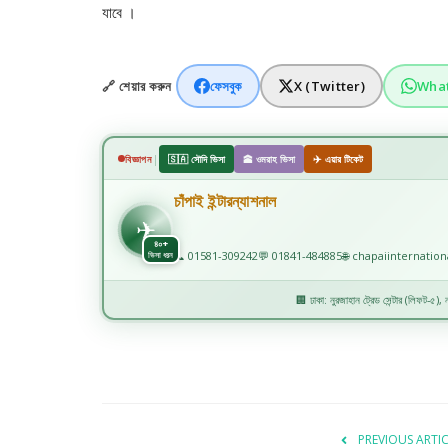
যাবে ।
🔗 শেয়ার করুন
ফেসবুক
X (Twitter)
Wha
|
বিজ্ঞাপন
🇸🇦 সৌদি ভিসা
🕋 ওমরাহ ভিসা
✈️ এয়ার টিকেট
চাঁপাই ইন্টারন্যাশনাল
✈
✈️
৪০+
📞 01581-309242
💬 01841-484885
🌐 chapaiinternatio
ভিসা ধরন
🏢 ঢাকা: নুরজাহান ট্রেড সেন্টার (লিফট-৫), নয
PREVIOUS ARTI