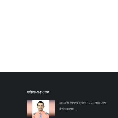
সর্বাধিক দেখা পোস্ট
এসএসসি পরীক্ষায় সর্বোচ্চ ১২৭০ নম্বর পেয়ে
চাঁপাইনবাবগঞ্জ...