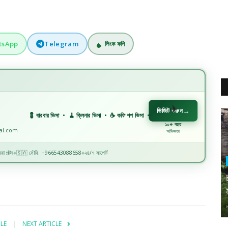
tsApp
Telegram
লিংক কপি
ভিজিট করুন
→
💈 বারবার ভিসা • 🧹 ক্লিনার ভিসা • ☕ কফি শপ ভিসা • 🏗️ কনস্ট্রাকশন ভিসা • 🏭 ফ্যাক্টরি ভিসা • 🏥
১০+ বছর
nal.com
অভিজ্ঞতা
়া পল্টন
🇸🇦 সৌদি: +966543088658
২৪/৭ সাপোর্ট
◆
◆
CLE
NEXT ARTICLE