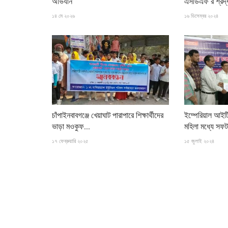
অভিযান
এসডিএফ’র শ্রদ্
১৪ মে ২০২৬
১৬ ডিসেম্বর ২০২৪
বিনোদন
চাঁপাইনবাবগঞ্জে খেয়াঘাট পারাপারে শিক্ষার্থীদের
ইম্পেরিয়াল আইটি
ভাড়া মওকুফ...
মহিলা মধ্যে সফট
কীভাবে জনপ্রিয় হলেন হানিয়া আমির
১৭ ফেব্রুয়ারি ২০২৫
১৫ জুলাই ২০২৪
২১ অক্টোবর ২০২৫
পাকিস্তানি জনপ্রিয় অভিনেত্রী হানিয়া আমির নিজেকে অনন্য উচ্চতায়
চোখের...