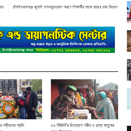
িহত
চাঁপাইনবাবগঞ্জে জুলাই গণঅভ্যুত্থান স্মরণে শিক্ষার্থীর মাঝে গাছের চারা বিতরণ
বীর শহীদদের প্রতি
৫৯ বিজিবি’র উদ্যোগে গরীব ও দুস্থ মানুষের