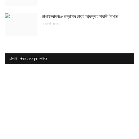
চাঁপাইনবাবগঞ্জে মাদ্রাসার ছাত্র আব্দুল্লাহ মাহাদী নিখোঁজ
২ আগস্ট ২০২৬
চাঁপাই প্রেস ফেসবুক পেইজ