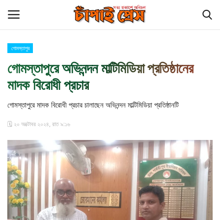
গোমস্তাপুর
Login
Register
গোমস্তাপুরে অভিনন্দন মাল্টিমিডিয়া প্রতিষ্ঠানের
মাদক বিরোধী প্রচার
হোম
গোমস্তাপুরে মাদক বিরোধী প্রচার চালাছেন অভিনন্দন মাল্টিমিডিয়া প্রতিষ্ঠানটি
চাঁপাইনবাবগঞ্জ সীমান্ত
🗓️ ২০ অক্টোবর ২০২৪, রাত ৯:১৬
বিনোদন
চাঁপাই প্রেস পরিবার
কুমিল্লা
আমাদের সম্পর্কে