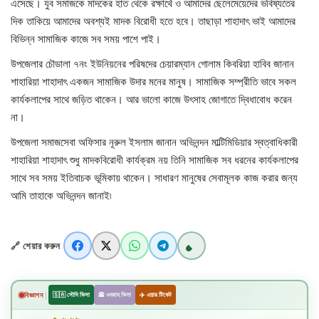
এসেছে। যুব সমাজকে মাদকের হাত থেকে রক্ষার্থে ও আমাদের ছেলেমেয়েদের ভবিষ্যতের
দিক তাকিয়ে আমাদের অবশ্যই মাদক বিরোধী হতে হবে। তাছাড়া শাহাদাৎ ভাই আমাদের
খাগড়াছড়ি
বিভিন্ন সামাজিক কাজে সব সময় পাশে পাই।
উপজেলার চৌডালা ৭নং ইউনিয়নের পরিষদের চেয়ারম্যান গোলাম কিবরিয়া হাবিব জানান
ব্রাহ্মণবাড়িয়া
শাহারিয়া শাহাদাৎ একজন সামাজিক উদার মনের মানুষ। সামাজিক সম্প্রীতি ভাবে সকল
কার্যকলাপের সাথে জড়িত থাকেন। আর ভালো কাজে উৎসাহ জোগাতে দ্বিধাবোধ করেন
পটুয়াখালী
না।
জাতীয়
উপজেলা সমাজসেবা অফিসার নূরুল ইসলাম জানান অভিনন্দন মাল্টিমিডিয়ার স্বত্বাধিকারী
শাহারিয়া শাহাদাৎ শুধু মাদকবিরোধী কার্যক্রম নয় তিনি সামাজিক সব ধরনের কার্যকলাপের
আন্তর্জাতিক
সাথে সব সময় ইতিবাচক ভূমিকায় থাকেন। সাধারণ মানুষের সেবামূলক কাজ করার জন্য
আমি তাহাকে অভিনন্দন জানাই৷
সারাদেশ
🔗 শেয়ার করুন
স্বাস্থ্য
লাইফ স্টাইল
|
বিজ্ঞাপন
🇸🇦 সৌদি ভিসা
🕋 ওমরাহ ভিসা
✈️ এয়ার টিকেট