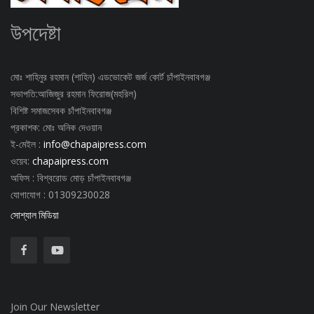
উপদেষ্টা
মোঃ শাহিনুর রহমান (শাহিন) এডভোকেট জর্জ কোর্ট চাঁপাইনবাবগঞ্জ
সভাপতি:আজিজুর রহমান ফিরোজ(মহরিল)
বিশিষ্ট সমাজসেবক চাঁপাইনবাবগঞ্জ
প্রকাশক: মোঃ অনিক দেওয়ান
ই-মেইল :
info@chapaipress.com
ওয়েব:
chapaipress.com
অফিস : বিশ্বরোড মোড় চাঁপাইনবাবগঞ্জ
যোগাযোগ : 01309230028
সোশ্যাল মিডিয়া
Join Our Newsletter