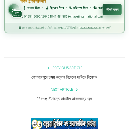
চাঁপাই ইন্টারন্যাশনাল
বিজ্ঞান ও প্রযুক্তি
💈 বারবার ভিসা • 🧹 ক্লিনার ভিসা • ☕ কফি শপ ভিসা • 🏗️ কনস্ট্রাকশন ভিসা • 🏭 ফ্যাক্টরি 
✈️
✈
ভিজিট করুন
৪০+
খেলাধুলা
ভিসা ধরন
📞 01581-309242
💬 01841-484885
🌐 chapaiinternational.com
🏢 ঢাকা: নুরজাহান ট্রেড সেন্টার (লিফট-৫), নয়া পল্টন
🇸🇦 সৌদি: +966543088658
২৪/৭ সাপোর্ট
◆
◆
অপরাধ
রাজনীতি
PREVIOUS ARTICLE
গোমস্তাপুরে তন্ময় হত্যার বিচারের দাবিতে বিক্ষোভ
NEXT ARTICLE
শিবগঞ্জ সীমান্তে ভারতীয় মাদকদ্রব্য জব্দ