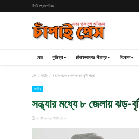
চাঁপাই প্রেস পরিবার
হোম
কুমিল্লা
চাঁপাইনবাবগঞ্জ সীমান্ত
বিনোদন
হোম
জাতীয়
সন্ধ্যার মধ্যে ৮ জেলায় ঝড়-বৃষ্টির শঙ্কা
জাতীয়
সন্ধ্যার মধ্যে ৮ জেলায় ঝড়-বৃষ
🗓️ ১০ মে ২০২৬, দুপুর ১:৫০