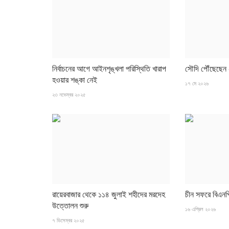
সাহিত্য
নির্বাচনের আগে আইনশৃঙ্খলা পরিস্থিতি খারাপ
সৌদি পৌঁছেছেন 
হওয়ার শঙ্কা নেই
১৭ মে ২০২৬
২৩ নভেম্বর ২০২৫
ইমাম আলীর লেখা কলম
১ আগস্ট ২০২৫
ইমাম আলীর লেখা কলম
রায়েরবাজার থেকে ১১৪ জুলাই শহীদের মরদেহ
চীন সফরে বিএনপ
উত্তোলন শুরু
১৬ এপ্রিল ২০২৬
৭ ডিসেম্বর ২০২৫