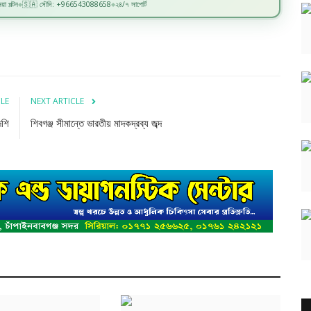
়া পল্টন
🇸🇦 সৌদি: +966543088658
২৪/৭ সাপোর্ট
◆
◆
CLE
NEXT ARTICLE
েশি
শিবগঞ্জ সীমান্তে ভারতীয় মাদকদ্রব্য জব্দ