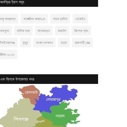
জনপ্রিয় ট্যাগ সমূহ
েঙ্গু আক্রান্ত
যাবজ্জীবন কারাদণ্ড
সড়ক দুর্ঘটনা
হেরোইন
খেলাধুলা
মাসিক সভা
মানববন্ধন
ককটেল
কিশোর গ্যাং
াঁপাইনবাবগঞ্জ
মৃত্যু
সংবাদ সম্মেলন
হত্যা
রাজশাহী রেঞ্জ
পরীক্ষা-২০২৩
এক ক্লিকে উপজেলার খবর