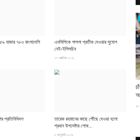
সারাদেশ
৫৯ হাজার ৭৮৩ বাংলাদেশি
এনসিপিকে শাপলা প্রতীক দেওয়ার সুযোগ
নেই-ইসিসচিব
২৭ অক্টোবর ২০২৫
জুলাইয়ে সড়ক দুর্ঘটনায় নিহত ৪১৬,আহত ৬২৯
চ
আ
৬ আগস্ট ২০২৬
২৮ 
ির প্রতিনিধিদল
তারেক রহমানের কাছে পৌঁছে দেওয়া হলো
প্রধান উপদেষ্টার শোক...
৫ জানুয়ারি ২০২৬