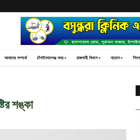
আমাদের সম্পর্কে
চাঁপাইনবাবগঞ্জ সদর
রাজশাহী বিভাগ
নাচোল
শিবগঞ
্টির শঙ্কা