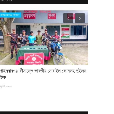
চাঁপাইনবাবগঞ্জ সীমান্ত
রাজনীতি
াঁপাইনবাবগঞ্জ সীমান্তে ভারতীয় মোবাইল ফোনসহ দুইজন
সংরক্ষিত নারী
টক
২০ এপ্রিল ২০২৬
জুলাই ২০২৬