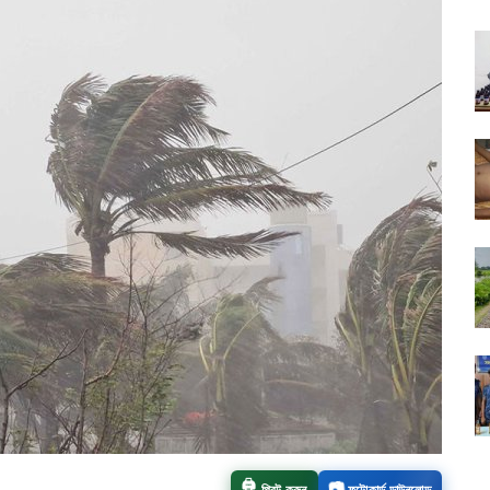
🖨️
📷
প্রিন্ট করুন
ফটোকার্ড ডাউনলোড