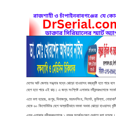
দেশের আট জেলায় সন্ধ্যার মধ্যে ঝোড়ো হাওয়াসহ বজ্রবৃষ্টি হতে পারে বল
বেগে হতে পারে এই ঝড়। এ জন্য সংশ্লিষ্ট এলাকার নদীবন্দরগুলোকে সত
এতে বলা হয়েছে, রংপুর, দিনাজপুর, ময়মনসিংহ, সিলেট, কুমিল্লা, নোয়াখালী,
থেকে ৬০ কিলোমিটার বেগে অস্থায়ীভাবে দমকা অথবা ঝোড়ো হাওয়াসহ বৃষ্টি ব
এসব এলাকার নদীবন্দরগুলোকে ১ নম্বর সতর্কসংকেত দেখাতে বলা হয়েছে।