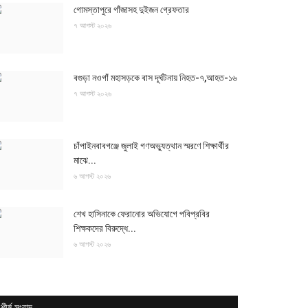
গোমস্তাপুরে গাঁজাসহ দুইজন গ্রেফতার
৭ আগস্ট ২০২৬
বগুড়া নওগাঁ মহাসড়কে বাস দূর্ঘটনায় নিহত-৭,আহত-১৬
৭ আগস্ট ২০২৬
চাঁপাইনবাবগঞ্জে জুলাই গণঅভ্যুত্থান স্মরণে শিক্ষার্থীর
মাঝে...
৬ আগস্ট ২০২৬
শেখ হাসিনাকে ফেরানোর অভিযোগে পবিপ্রবির
শিক্ষকদের বিরুদ্ধে...
৬ আগস্ট ২০২৬
শীর্ষ সংবাদ