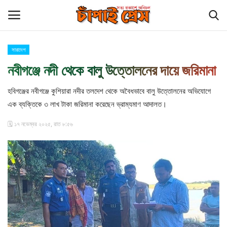
সারাদেশ
Login
Register
নবীগঞ্জে নদী থেকে বালু উত্তোলনের দায়ে জরিমানা
হোম
হবিগঞ্জের নবীগঞ্জে কুশিয়ারা নদীর তলদেশ থেকে অবৈধভাবে বালু উত্তোলনের অভিযোগে
এক ব্যক্তিকে ৩ লাখ টাকা জরিমানা করেছেন ভ্রাম্যমাণ আদালত।
চাঁপাই প্রেস পরিবার
🗓️ ১৭ নভেম্বর ২০২৫, রাত ৮:৫৬
কুমিল্লা
চাঁপাইনবাবগঞ্জ সীমান্ত
বিনোদন
আমাদের সম্পর্কে