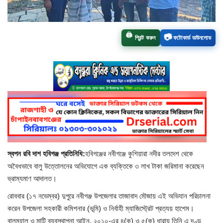
চাঁপাইনবাবগঞ্জ সদর
📷
🖨️
প্রিন্ট করুন
ফটোকার্ড ডাউনলোড
রাজশাহী বিভাগ
নাচোল
শিবগঞ্জ
গোমস্তাপুর
ভোলাহাট
স্বপন রবি দাশ হবিগঞ্জ প্রতিনিধি:
হবিগঞ্জের নবীগঞ্জে কুশিয়ারা নদীর তলদেশ থেকে
অবৈধভাবে বালু উত্তোলনের অভিযোগে এক ব্যক্তিকে ৩ লাখ টাকা জরিমানা করেছেন
নওগাঁ
ভ্রাম্যমাণ আদালত।
রংপুর
রোববার (১৭ নভেম্বর) দুপুরে নবীগঞ্জ উপজেলার তাজাবাদ মৌজায় এই অভিযান পরিচালনা
করেন উপজেলা সহকারী কমিশনার (ভূমি) ও নির্বাহী ম্যাজিস্ট্রেট প্রত্যয় হাশেম।
চট্টগ্রাম
বালুমহাল ও মাটি ব্যবস্থাপনা আইন, ২০১০-এর ৪(ক) ও ৫(ক) ধারায় তিনি এ দণ্ড