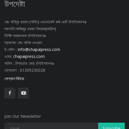
উপদেষ্টা
মোঃ শাহিনুর রহমান (শাহিন) এডভোকেট জর্জ কোর্ট চাঁপাইনবাবগঞ্জ
সভাপতি:আজিজুর রহমান ফিরোজ(মহরিল)
বিশিষ্ট সমাজসেবক চাঁপাইনবাবগঞ্জ
প্রকাশক: মোঃ অনিক দেওয়ান
ই-মেইল :
info@chapaipress.com
ওয়েব:
chapaipress.com
অফিস : বিশ্বরোড মোড় চাঁপাইনবাবগঞ্জ
যোগাযোগ : 01309230028
সোশ্যাল মিডিয়া
Join Our Newsletter
Subscribe