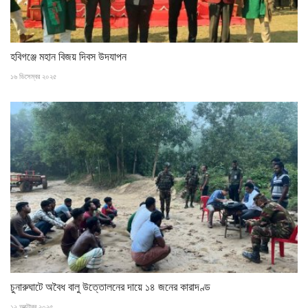
‎হবিগঞ্জে মহান বিজয় দিবস উদযাপন
১৬ ডিসেম্বর ২০২৫
‎চুনারুঘাটে অবৈধ বালু উত্তোলনের দায়ে ১৪ জনের কারাদণ্ড
১২ অক্টোবর ২০২৫