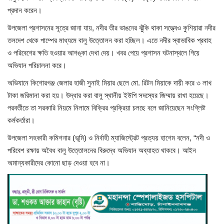
প্রদান করেন।
খাগড়াছড়ি
উপজেলা প্রশাসনের সূত্রে জানা যায়, নদীর তীর ভাঙনের ঝুঁকি থাকা সত্ত্বেও কুশিয়ারা নদীর
তলদেশ থেকে পাম্পের মাধ্যমে বালু উত্তোলন করা হচ্ছিল। এতে নদীর স্বাভাবিক প্রবাহ
ব্রাহ্মণবাড়িয়া
ও পরিবেশের ক্ষতি হওয়ার আশঙ্কা দেখা দেয়। খবর পেয়ে প্রশাসন ঘটনাস্থলে গিয়ে
অভিযান পরিচালনা করে।
পটুয়াখালী
অভিযানে কিশোরগঞ্জ জেলার হাজী সুনাই মিয়ার ছেলে মো. রিটন মিয়াকে দায়ী করে ৩ লাখ
টাকা জরিমানা করা হয়। উদ্ধার করা বালু স্থানীয় ইউপি সদস্যের জিম্মায় রাখা হয়েছে।
জাতীয়
পরবর্তীতে তা সরকারি নিয়মে নিলামে বিক্রির প্রক্রিয়া চলছে বলে জানিয়েছেন সংশ্লিষ্ট
কর্মকর্তারা।
আন্তর্জাতিক
উপজেলা সহকারী কমিশনার (ভূমি) ও নির্বাহী ম্যাজিস্ট্রেট প্রত্যয় হাশেম বলেন, “নদী ও
সারাদেশ
পরিবেশ রক্ষায় অবৈধ বালু উত্তোলনের বিরুদ্ধে অভিযান অব্যাহত থাকবে। আইন
অমান্যকারীদের কোনো ছাড় দেওয়া হবে না।
স্বাস্থ্য
লাইফ স্টাইল