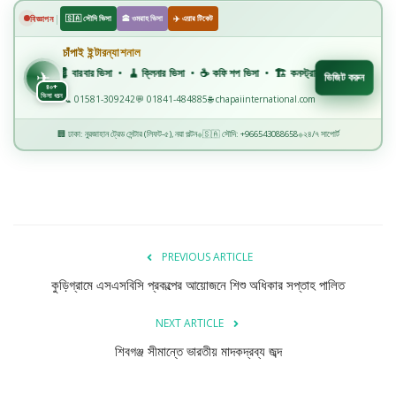
বিজ্ঞান ও প্রযুক্তি
|
বিজ্ঞাপন
🇸🇦 সৌদি ভিসা
🕋 ওমরাহ ভিসা
✈️ এয়ার টিকেট
খেলাধুলা
✈️
চাঁপাই ইন্টারন্যাশনাল
💈 বারবার ভিসা • 🧹 ক্লিনার ভিসা • ☕ কফি শপ ভিসা • 🏗️ কনস্ট্রাকশন ভিসা • 🏭 ফ্যাক্টরি ভিসা • 🏥
✈
ভিজিট করুন
৪০+
অপরাধ
ভিসা ধরন
📞 01581-309242
💬 01841-484885
🌐 chapaiinternational.com
🏢 ঢাকা: নুরজাহান ট্রেড সেন্টার (লিফট-৫), নয়া পল্টন
🇸🇦 সৌদি: +966543088658
২৪/৭ সাপোর্ট
◆
◆
রাজনীতি
PREVIOUS ARTICLE
কুড়িগ্রামে এসএসবিসি প্রকল্পের আয়োজনে শিশু অধিকার সপ্তাহ পালিত
NEXT ARTICLE
শিবগঞ্জ সীমান্তে ভারতীয় মাদকদ্রব্য জব্দ