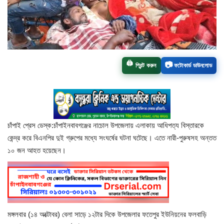
চাঁপাইনবাবগঞ্জ সদর
রাজশাহী বিভাগ
🖨️
📷
প্রিন্ট করুন
ফটোকার্ড ডাউনলোড
নাচোল
শিবগঞ্জ
গোমস্তাপুর
চাঁপাই প্রেস ডেস্ক:চাঁপাইনবাবগঞ্জের নাচোল উপজেলায় এলাকায় আধিপত্য বিস্তারকে
কেন্দ্র করে বিএনপির দুই গ্রুপের মধ্যে সংঘর্ষের ঘটনা ঘটেছে। এতে নারী-পুরুষসহ অন্তত
ভোলাহাট
১০ জন আহত হয়েছেন।
নওগাঁ
রংপুর
মঙ্গলবার (১৪ অক্টোবর) বেলা সাড়ে ১২টার দিকে উপজেলার ফতেপুর ইউনিয়নের ফলবাড়ি
চট্টগ্রাম