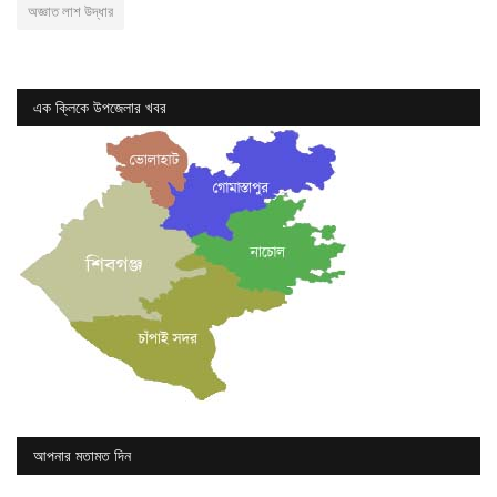
অজ্ঞাত লাশ উদ্ধার
এক ক্লিকে উপজেলার খবর
আপনার মতামত দিন