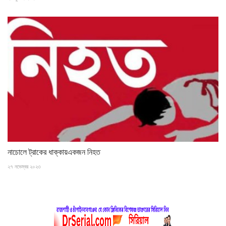
নাচোলে ট্রাকের ধাক্কায়একজন নিহত
২৭ নভেম্বর ২০২৩