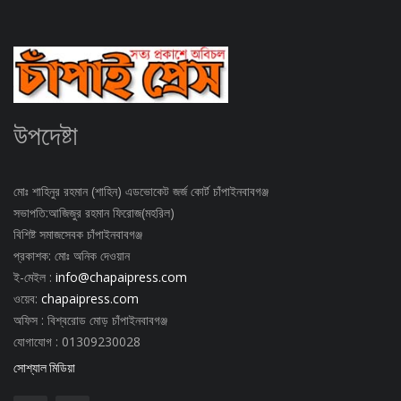
উপদেষ্টা
মোঃ শাহিনুর রহমান (শাহিন) এডভোকেট জর্জ কোর্ট চাঁপাইনবাবগঞ্জ
সভাপতি:আজিজুর রহমান ফিরোজ(মহরিল)
বিশিষ্ট সমাজসেবক চাঁপাইনবাবগঞ্জ
প্রকাশক: মোঃ অনিক দেওয়ান
ই-মেইল :
info@chapaipress.com
ওয়েব:
chapaipress.com
অফিস : বিশ্বরোড মোড় চাঁপাইনবাবগঞ্জ
যোগাযোগ : 01309230028
সোশ্যাল মিডিয়া