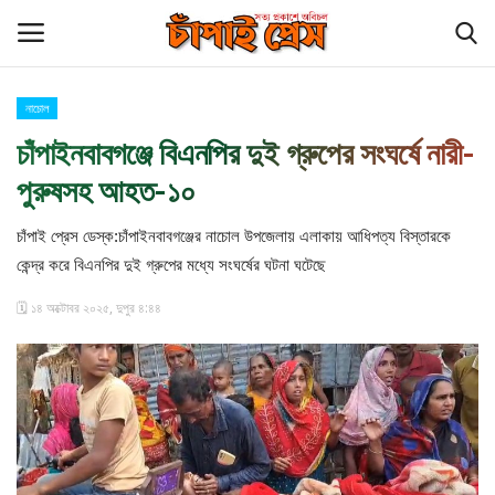
নাচোল
Login
Register
চাঁপাইনবাবগঞ্জে বিএনপির দুই গ্রুপের সংঘর্ষে নারী-
পুরুষসহ আহত-১০
হোম
চাঁপাই প্রেস ডেস্ক:চাঁপাইনবাবগঞ্জের নাচোল উপজেলায় এলাকায় আধিপত্য বিস্তারকে
চাঁপাই প্রেস পরিবার
কেন্দ্র করে বিএনপির দুই গ্রুপের মধ্যে সংঘর্ষের ঘটনা ঘটেছে
কুমিল্লা
🗓️ ১৪ অক্টোবর ২০২৫, দুপুর ৪:৪৪
চাঁপাইনবাবগঞ্জ সীমান্ত
বিনোদন
আমাদের সম্পর্কে