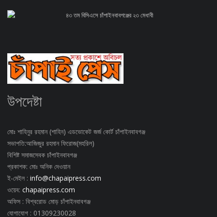
৪৩ তম বিসিএসে চাঁপাইনবাবগঞ্জের ২৩ মেধাবী
উপদেষ্টা
মোঃ শাহিনুর রহমান (শাহিন) এডভোকেট জর্জ কোর্ট চাঁপাইনবাবগঞ্জ
সভাপতি:আজিজুর রহমান ফিরোজ(মহরিল)
বিশিষ্ট সমাজসেবক চাঁপাইনবাবগঞ্জ
প্রকাশক: মোঃ অনিক দেওয়ান
ই-মেইল :
info@chapaipress.com
ওয়েব:
chapaipress.com
অফিস : বিশ্বরোড মোড় চাঁপাইনবাবগঞ্জ
যোগাযোগ : 01309230028