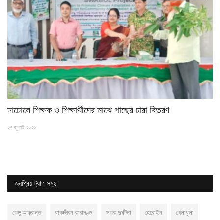
নাচোলে শিক্ষক ও শিক্ষার্থীদের মাঝে গাছের চারা বিতরণ
গো
২৭ জুলাই ২০২৬
১০ 
জনপ্রিয় ট্যাগ সমূহ
ডেঙ্গু আক্রান্ত
যাবজ্জীবন কারাদণ্ড
সড়ক দুর্ঘটনা
হেরোইন
খেলাধুলা