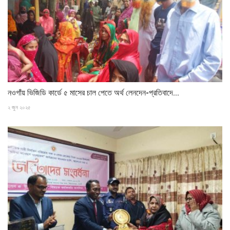
নওগাঁয় ভিজিডি কার্ডে ৫ মাসের চাল পেতে অর্থ লেনদেন-প্রতিবাদে...
২ জুন ২০২৫