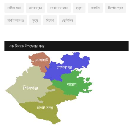
মাসিক সভা
মানববন্ধন
সংবাদ সম্মেলন
হত্যা
ককটেল
কিশোর গ্যাং
চাঁপাইনবাবগঞ্জ
মৃত্যু
বিতরণ
ফেন্সিডিল
এক ক্লিকে উপজেলার খবর