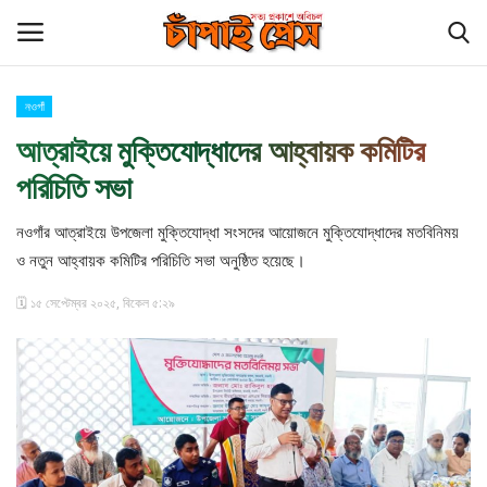
নওগাঁ
Login
Register
আত্রাইয়ে মুক্তিযোদ্ধাদের আহ্বায়ক কমিটির
পরিচিতি সভা
হোম
নওগাঁর আত্রাইয়ে উপজেলা মুক্তিযোদ্ধা সংসদের আয়োজনে মুক্তিযোদ্ধাদের মতবিনিময়
কুমিল্লা
ও নতুন আহ্বায়ক কমিটির পরিচিতি সভা অনুষ্ঠিত হয়েছে।
চাঁপাইনবাবগঞ্জ সীমান্ত
🗓️ ১৫ সেপ্টেম্বর ২০২৫, বিকেল ৫:২৯
বিনোদন
চাঁপাই প্রেস পরিবার
আমাদের সম্পর্কে