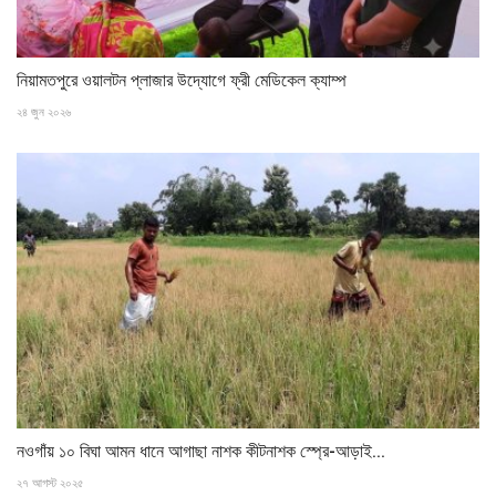
নিয়ামতপুরে ওয়ালটন প্লাজার উদ্যোগে ফ্রী মেডিকেল ক্যাম্প
২৪ জুন ২০২৬
নওগাঁয় ১০ বিঘা আমন ধানে আগাছা নাশক কীটনাশক স্প্রে-আড়াই...
২৭ আগস্ট ২০২৫