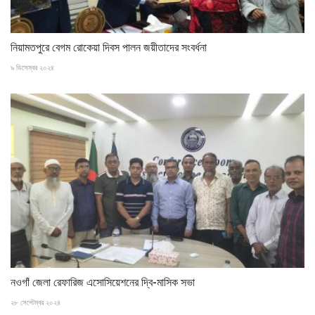
নিয়ামতপুরে বেগম রোকেয়া দিবস পালন জয়ীতাদের সংবর্ধনা
৯ ডিসেম্বর ২০২৪
নওগাঁ জেলা রেফারিজ এসোসিয়েশনের দ্বি-মাসিক সভা
২৮ সেপ্টেম্বর ২০২৪