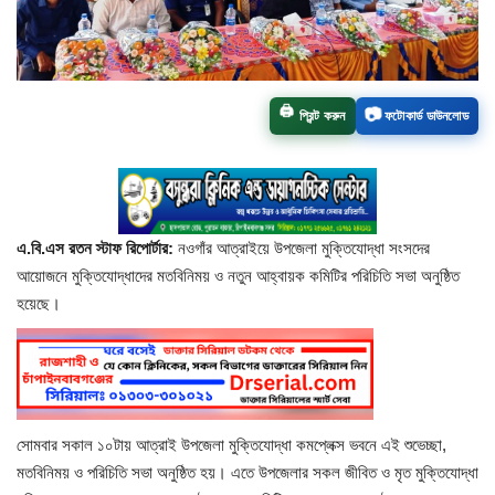
চাঁপাইনবাবগঞ্জ সদর
রাজশাহী বিভাগ
🖨️
📷
প্রিন্ট করুন
ফটোকার্ড ডাউনলোড
নাচোল
শিবগঞ্জ
এ.বি.এস রতন স্টাফ রিপোর্টার:
নওগাঁর আত্রাইয়ে উপজেলা মুক্তিযোদ্ধা সংসদের
গোমস্তাপুর
আয়োজনে মুক্তিযোদ্ধাদের মতবিনিময় ও নতুন আহ্বায়ক কমিটির পরিচিতি সভা অনুষ্ঠিত
হয়েছে।
ভোলাহাট
নওগাঁ
রংপুর
সোমবার সকাল ১০টায় আত্রাই উপজেলা মুক্তিযোদ্ধা কমপ্লেক্স ভবনে এই শুভেচ্ছা,
মতবিনিময় ও পরিচিতি সভা অনুষ্ঠিত হয়। এতে উপজেলার সকল জীবিত ও মৃত মুক্তিযোদ্ধা
চট্টগ্রাম